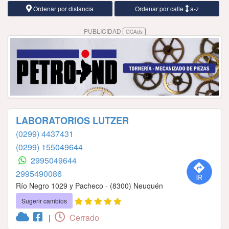
Ordenar por distancia
Ordenar por calle
a-z
PUBLICIDAD
GCAds
LABORATORIOS LUTZER
(0299) 4437431
(0299) 155049644
2995049644
2995490086
Río Negro 1029 y Pacheco - (8300) Neuquén
Sugerir cambios
Cerrado
|