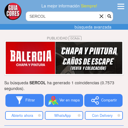
La mejor información
Siempre!
ingres
búsqueda avanzada
Agregar
PUBLICIDAD
GCAds
empres
Actualiza
datos
Publicida
Su búsqueda
SERCOL
ha generado 1 coincidencias (0.7573
Radio
segundos).
Filtrar
Ver en mapa
Compartir
Tiendacore
Contacteno
Abierto ahora
WhatsApp
Con Delivery