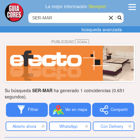
La mejor información
Siempre!
ingres
búsqueda avanzada
Agregar
PUBLICIDAD
GCAds
empres
Actualiza
datos
Publicida
Su búsqueda
SER-MAR
ha generado 1 coincidencias (0.651
Radio
segundos).
Filtrar
Ver en mapa
Compartir
Tiendacore
Contacteno
Abierto ahora
WhatsApp
Con Delivery