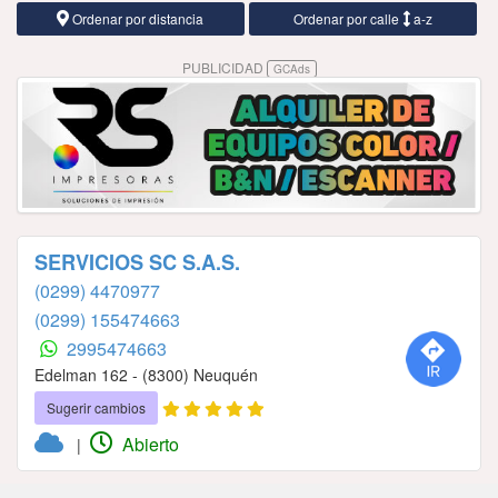
Ordenar por distancia
Ordenar por calle
a-z
PUBLICIDAD
GCAds
SERVICIOS SC S.A.S.
(0299) 4470977
(0299) 155474663
2995474663
Edelman 162 - (8300) Neuquén
Sugerir cambios
Abierto
|