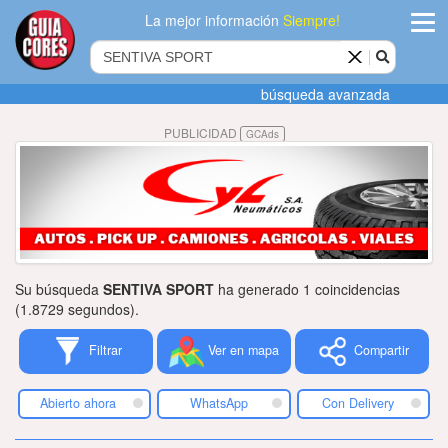
La mejor información
Siempre!
ingres
búsqueda avanzada
Agregar
PUBLICIDAD
GCAds
empres
Actualiza
datos
Publicida
Su búsqueda
SENTIVA SPORT
ha generado 1 coincidencias
Radio
(1.8729 segundos).
Filtrar
Ver en mapa
Compartir
Tiendacore
Contacteno
Abierto ahora
WhatsApp
Con Delivery