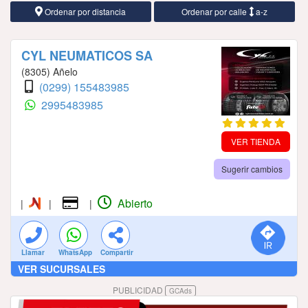
Ordenar por distancia
Ordenar por calle
a-z
CYL NEUMATICOS SA
(8305) Añelo
(0299) 155483985
2995483985
VER TIENDA
Sugerir cambios
Abierto
|
|
|
Llamar
WhatsApp
Compartir
VER SUCURSALES
PUBLICIDAD
GCAds