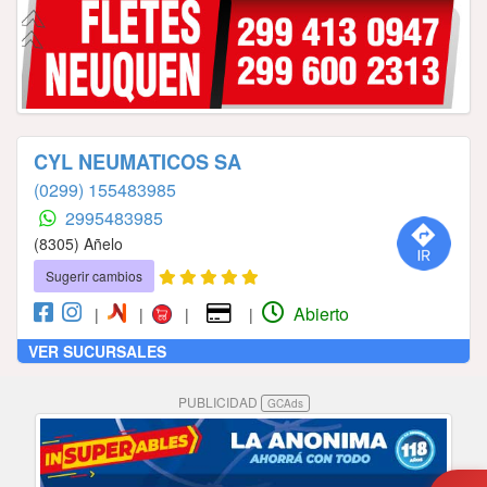
CYL NEUMATICOS SA
(0299) 155483985
2995483985
(8305) Añelo
Sugerir cambios
Abierto
|
|
|
|
VER SUCURSALES
PUBLICIDAD
GCAds