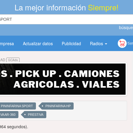
La mejor información
Siempre!
búsque
empresa
Actualizar datos
Publicidad
Radios
DAD
GCAds
PININFARINA SPORT
PININFARINA HP
VA AR-360
PRESTIVA
964 segundos).