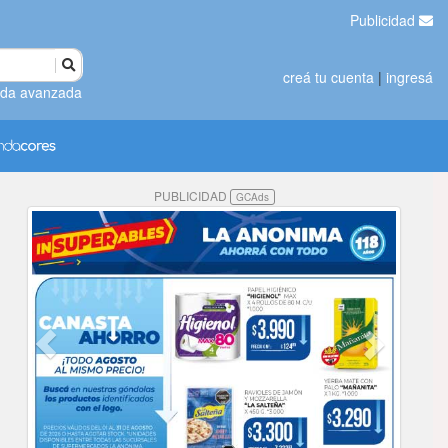
Publicidad
creá tu cuenta
|
ingresá
da avanzada
PUBLICIDAD
GCAds