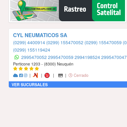
CYL NEUMATICOS SA
(0299) 4400914
(0299) 155470052
(0299) 155470059
(
(0299) 155119424
2995470052
2995470059
2994198524
299547004
Perticone 1203 - (8300) Neuquén
|
|
|
|
Cerrado
VER SUCURSALES