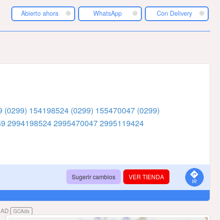
Abierto ahora
WhatsApp
Con Delivery
59
(0299) 154198524
(0299) 155470047
(0299)
59
2994198524
2995470047
2995119424
Sugerir cambios
VER TIENDA
DAD
GCAds