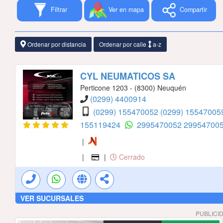
Filtrar
Ver en mapa
Compartir
Ordenar por distancia
Ordenar por calle
a-z
CYL NEUMATICOS SA
Perticone 1203 - (8300) Neuquén
(0299) 4400914
(0299) 155470052
(0299) 1554700
155119424
2995470052
29954700
|
|
|
Cerrado
VER SUCURSALES
PUBLICI