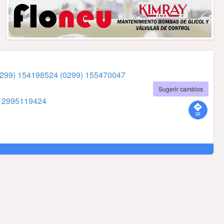
0299) 154198524
(0299) 155470047
Sugerir cambios
7
2995119424