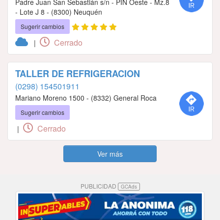
Padre Juan San Sebastián s/n - PIN Oeste - Mz.8
- Lote J 8 - (8300) Neuquén
Sugerir cambios
Cerrado
|
TALLER DE REFRIGERACION
(0298) 154501911
Mariano Moreno 1500 - (8332) General Roca
Sugerir cambios
Cerrado
|
Ver más
PUBLICIDAD
GCAds