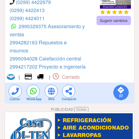
(0299) 4422979
(0299) 4422413
(0299) 4424011
Sugerir cambios
2995329375 Asesoramiento y
ventas
2994282163⁣⁣⁣⁣⁣⁣⁣⁣⁣⁣⁣⁣⁣⁣⁣ ⁣⁣⁣⁣⁣⁣⁣⁣⁣⁣⁣⁣⁣⁣⁣Repuestos e
insumos
2995094028⁣⁣⁣⁣⁣⁣⁣⁣⁣⁣⁣⁣⁣⁣⁣ Calefacción central
2994217202⁣⁣⁣⁣⁣⁣⁣⁣⁣⁣⁣⁣⁣ Proyecto e ingeniería
Cerrado
|
|
Llamar
WhatsApp
Web
Compartir
PUBLICIDAD
GCAds