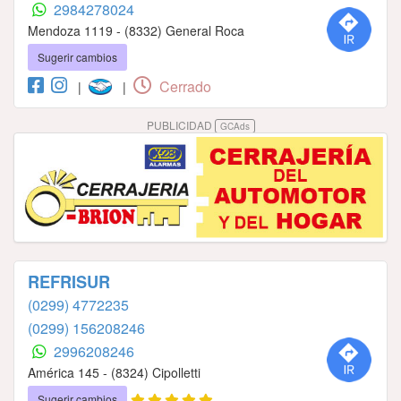
2984278024
Mendoza 1119 - (8332) General Roca
Sugerir cambios
Cerrado
|
|
PUBLICIDAD
GCAds
REFRISUR
(0299) 4772235
(0299) 156208246
2996208246
América 145 - (8324) Cipolletti
Sugerir cambios