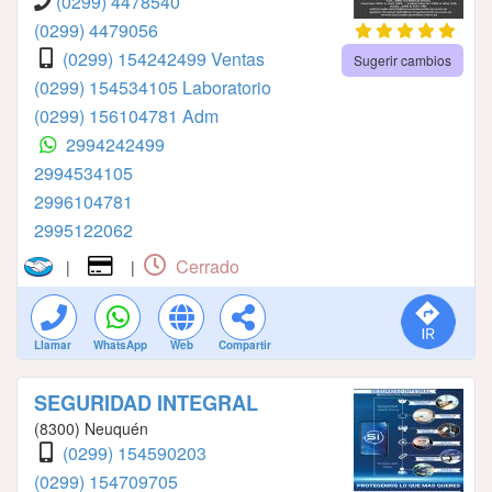
(0299) 4478540
(0299) 4479056
(0299) 154242499 Ventas
Sugerir cambios
(0299) 154534105 Laboratorio
(0299) 156104781 Adm
2994242499
2994534105
2996104781
2995122062
Cerrado
|
|
Llamar
WhatsApp
Web
Compartir
SEGURIDAD INTEGRAL
(8300) Neuquén
(0299) 154590203
(0299) 154709705