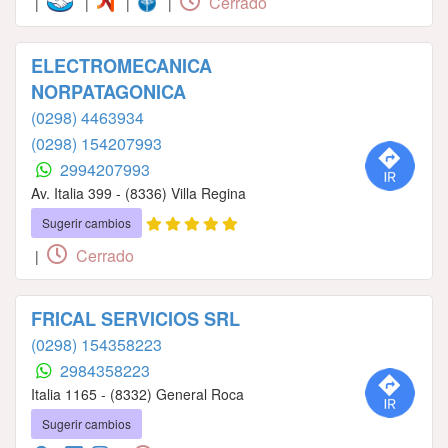
Cerrado
|
|
|
|
ELECTROMECANICA
NORPATAGONICA
(0298) 4463934
(0298) 154207993
2994207993
Av. Italia 399 - (8336) Villa Regina
Sugerir cambios
Cerrado
|
FRICAL SERVICIOS SRL
(0298) 154358223
2984358223
Italia 1165 - (8332) General Roca
Sugerir cambios