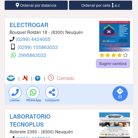
Ordenar por distancia
Ordenar por calle
a-z
ELECTROGAR
Bouquet Roldán 18 - (8300) Neuquén
(0299) 4424655
(0299) 155863033
2995863033
Sugerir cambios
Cerrado
|
|
|
Llamar
WhatsApp
Compartir
LABORATORIO
TECNOPLUS
Alderete 2393 - (8300) Neuquén