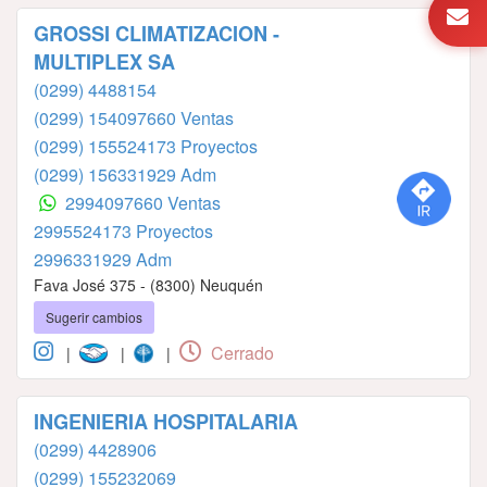
GROSSI CLIMATIZACION -
MULTIPLEX SA
(0299) 4488154
(0299) 154097660 Ventas
(0299) 155524173 Proyectos
(0299) 156331929 Adm
2994097660 Ventas
2995524173 Proyectos
2996331929 Adm
Fava José 375 - (8300) Neuquén
Sugerir cambios
Cerrado
|
|
|
INGENIERIA HOSPITALARIA
(0299) 4428906
(0299) 155232069