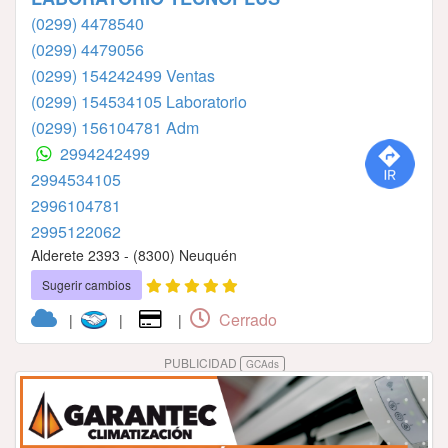
(0299) 4478540
(0299) 4479056
(0299) 154242499 Ventas
(0299) 154534105 Laboratorio
(0299) 156104781 Adm
2994242499
2994534105
2996104781
2995122062
Alderete 2393 - (8300) Neuquén
Sugerir cambios
Cerrado
|
|
|
PUBLICIDAD
GCAds