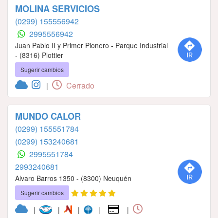
MOLINA SERVICIOS
(0299) 155556942
2995556942
Juan Pablo II y Primer Pionero - Parque Industrial
- (8316) Plottier
Sugerir cambios
Cerrado
|
MUNDO CALOR
(0299) 155551784
(0299) 153240681
2995551784
2993240681
Alvaro Barros 1350 - (8300) Neuquén
Sugerir cambios
|
|
|
|
|