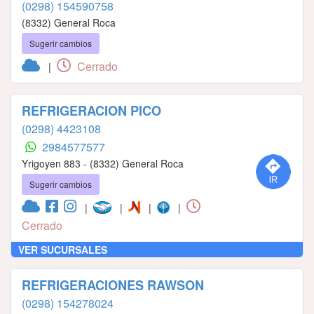
(0298) 154590758
(8332) General Roca
Sugerir cambios
Cerrado
|
REFRIGERACION PICO
(0298) 4423108
2984577577
Yrigoyen 883 - (8332) General Roca
Sugerir cambios
|
|
|
|
Cerrado
VER SUCURSALES
REFRIGERACIONES RAWSON
(0298) 154278024