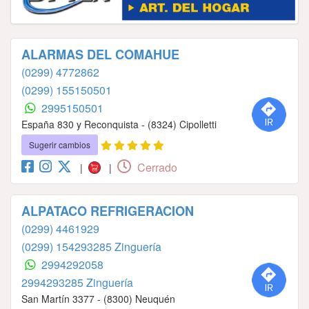
ALARMAS DEL COMAHUE
(0299) 4772862
(0299) 155150501
2995150501
España 830 y Reconquista - (8324) Cipolletti
Sugerir cambios
Cerrado
|
|
ALPATACO REFRIGERACION
(0299) 4461929
(0299) 154293285 Zinguería
2994292058
2994293285 Zinguería
San Martín 3377 - (8300) Neuquén