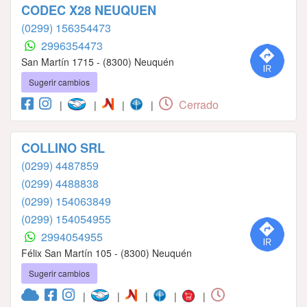
CODEC X28 NEUQUEN
(0299) 156354473
2996354473
San Martín 1715 - (8300) Neuquén
Sugerir cambios
Cerrado
|
|
|
|
COLLINO SRL
(0299) 4487859
(0299) 4488838
(0299) 154063849
(0299) 154054955
2994054955
Félix San Martín 105 - (8300) Neuquén
Sugerir cambios
|
|
|
|
|