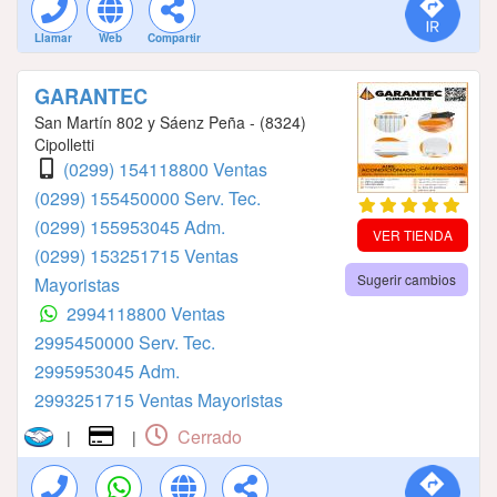
Llamar
Web
Compartir
GARANTEC
San Martín 802 y Sáenz Peña - (8324)
Cipolletti
(0299) 154118800 Ventas
(0299) 155450000 Serv. Tec.
(0299) 155953045 Adm.
VER TIENDA
(0299) 153251715 Ventas
Sugerir cambios
Mayoristas
2994118800 Ventas
2995450000 Serv. Tec.
2995953045 Adm.
2993251715 Ventas Mayoristas
Cerrado
|
|