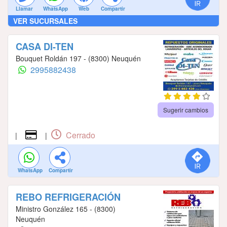
Llamar
WhatsApp
Web
Compartir
VER SUCURSALES
CASA DI-TEN
Bouquet Roldán 197 - (8300) Neuquén
2995882438
Sugerir cambios
Cerrado
|
|
WhatsApp
Compartir
REBO REFRIGERACIÓN
Ministro González 165 - (8300)
Neuquén