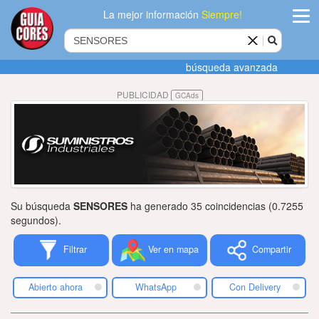
La mejor información
Siempre!
ingres
búsqueda avanzada
Agregar
PUBLICIDAD
GCAds
empres
Actualiza
datos
Publicida
Su búsqueda
SENSORES
ha generado 35 coincidencias (0.7255
Radio
segundos).
Filtrar
Ver en mapa
Compartir
Tiendacore
Contacteno
Abierto ahora
WhatsApp
Con Delivery