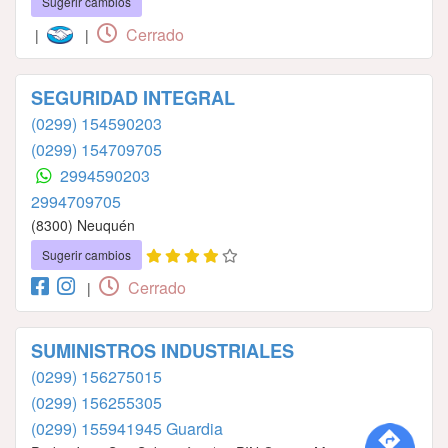
Sugerir cambios
Cerrado
|
|
SEGURIDAD INTEGRAL
(0299) 154590203
(0299) 154709705
2994590203
2994709705
(8300) Neuquén
Sugerir cambios
Cerrado
|
SUMINISTROS INDUSTRIALES
(0299) 156275015
(0299) 156255305
(0299) 155941945 Guardia