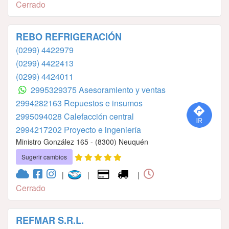
Cerrado
REBO REFRIGERACIÓN
(0299) 4422979
(0299) 4422413
(0299) 4424011
2995329375 Asesoramiento y ventas
2994282163⁣⁣⁣⁣⁣⁣⁣⁣⁣⁣⁣⁣⁣⁣⁣ ⁣⁣⁣⁣⁣⁣⁣⁣⁣⁣⁣⁣⁣⁣⁣Repuestos e insumos
2995094028⁣⁣⁣⁣⁣⁣⁣⁣⁣⁣⁣⁣⁣⁣⁣ Calefacción central
2994217202⁣⁣⁣⁣⁣⁣⁣⁣⁣⁣⁣⁣⁣ Proyecto e ingeniería
Ministro González 165 - (8300) Neuquén
Sugerir cambios
|
|
|
Cerrado
REFMAR S.R.L.