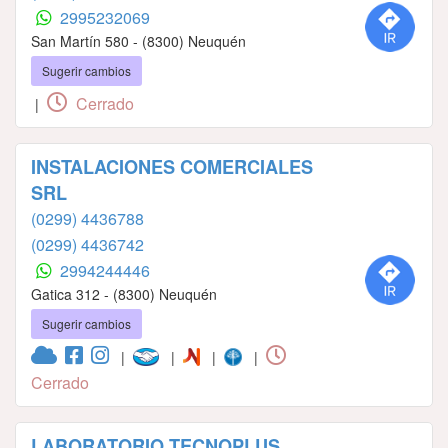
2995232069
San Martín 580 - (8300) Neuquén
Sugerir cambios
Cerrado
|
INSTALACIONES COMERCIALES
SRL
(0299) 4436788
(0299) 4436742
2994244446
Gatica 312 - (8300) Neuquén
Sugerir cambios
|
|
|
|
Cerrado
LABORATORIO TECNOPLUS