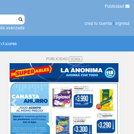
Publicidad
creá tu cuenta
|
ingresá
da avanzada
PUBLICIDAD
GCAds