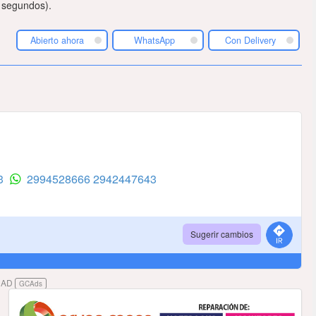
 segundos).
Abierto ahora
WhatsApp
Con Delivery
43
2994528666
2942447643
Sugerir cambios
DAD
GCAds