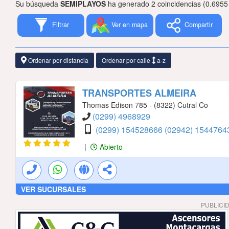
Su búsqueda
SEMIPLAYOS
ha generado 2 coincidencias (0.6955
Filtrar
Ver en mapa
Compartir
Ordenar por distancia
Ordenar por calle
a-z
TRANSPORTES ALMEIRA
Thomas Edison 785 - (8322) Cutral Co
(0299) 4968929
(0299) 154528666
(02942) 154476
|
Abierto
VER SUCURSALES
PUBLICI