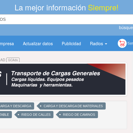
La mejor información
Siempre!
búsque
empresa
Actualizar datos
Publicidad
Radios
DAD
GCAds
 CARGA Y DESCARGA
CARGA Y DESCARGA DE MATERIALES
TABLE
RIEGO DE CALLES
RIEGO DE CAMINOS