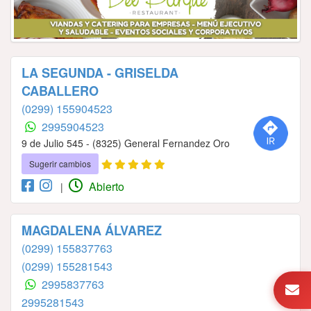
LA SEGUNDA - GRISELDA
CABALLERO
(0299) 155904523
2995904523
9 de Julio 545 - (8325) General Fernandez Oro
Sugerir cambios
Abierto
|
MAGDALENA ÁLVAREZ
(0299) 155837763
(0299) 155281543
2995837763
2995281543