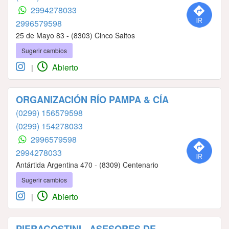
2994278033
2996579598
25 de Mayo 83 - (8303) Cinco Saltos
Sugerir cambios
Abierto
|
ORGANIZACIÓN RÍO PAMPA & CÍA
(0299) 156579598
(0299) 154278033
2996579598
2994278033
Antártida Argentina 470 - (8309) Centenario
Sugerir cambios
Abierto
|
PIERAGOSTINI - ASESORES DE