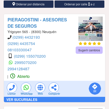
Ordenar por distancia
Ordenar por calle
a-z
PIERAGOSTINI - ASESORES
DE SEGUROS
Yrigoyen 565 - (8300) Neuquén
(0299) 4432193
(0299) 4435754
08103330047
Sugerir cambios
(0299) 155070200
2995070200
2994128487
Abierto
|
Llamar
WhatsApp
Web
Compartir
VER SUCURSALES