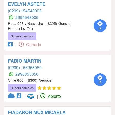
EVELYN ASTETE
(0299) 154548005
2994548005
Roca 903 y Saavedra - (8325) General
Fernandez Oro
Sugerir cambios
Cerrado
|
FABIO MARTIN
(0299) 156355050
2996355050
Chile 600 - (8300) Neuquén
Sugerir cambios
Abierto
|
|
FIADARON MUX MICAELA