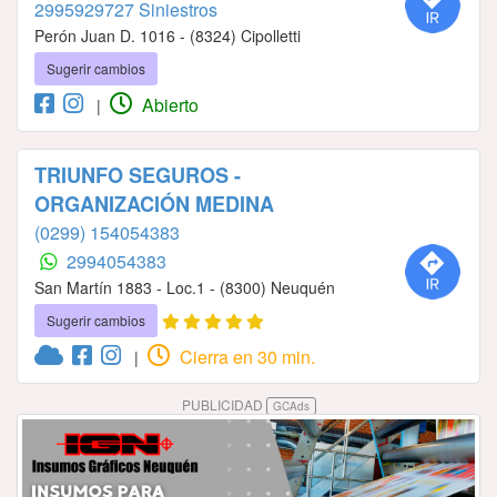
2995929727 Siniestros
Perón Juan D. 1016 - (8324) Cipolletti
Sugerir cambios
Abierto
|
TRIUNFO SEGUROS -
ORGANIZACIÓN MEDINA
(0299) 154054383
2994054383
San Martín 1883 - Loc.1 - (8300) Neuquén
Sugerir cambios
Cierra en 30 min.
|
PUBLICIDAD
GCAds