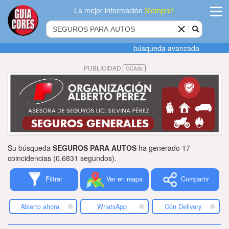
La mejor información
Siempre!
ingres
búsqueda avanzada
Agregar
PUBLICIDAD
GCAds
empres
Actualiza
datos
Publicida
Su búsqueda
SEGUROS PARA AUTOS
ha generado 17
Radio
coincidencias (0.6831 segundos).
Filtrar
Ver en mapa
Compartir
Tiendacore
Contacteno
Abierto ahora
WhatsApp
Con Delivery