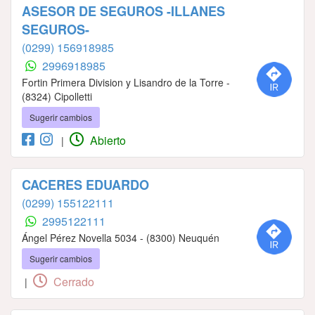
ASESOR DE SEGUROS -ILLANES
SEGUROS-
(0299) 156918985
2996918985
Fortin Primera Division y Lisandro de la Torre -
(8324) Cipolletti
Sugerir cambios
Abierto
|
CACERES EDUARDO
(0299) 155122111
2995122111
Ángel Pérez Novella 5034 - (8300) Neuquén
Sugerir cambios
Cerrado
|