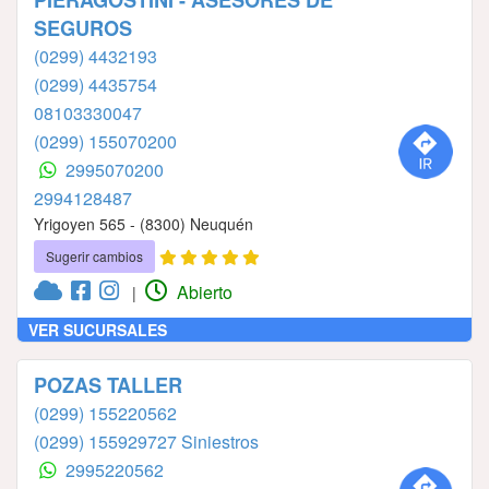
SEGUROS
(0299) 4432193
(0299) 4435754
08103330047
(0299) 155070200
2995070200
2994128487
Yrigoyen 565 - (8300) Neuquén
Sugerir cambios
Abierto
|
VER SUCURSALES
POZAS TALLER
(0299) 155220562
(0299) 155929727 Siniestros
2995220562