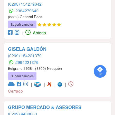
(0298) 154279642
2984279642
(8332) General Roca
Sugerir cambios
Abierto
|
GISELA GALDÓN
(0299) 154221379
2994221379
Belgrano 1928 - (8300) Neuquén
Sugerir cambios
|
|
|
|
Cerrado
GRUPO MERCADO & ASESORES
(0299) 4488663