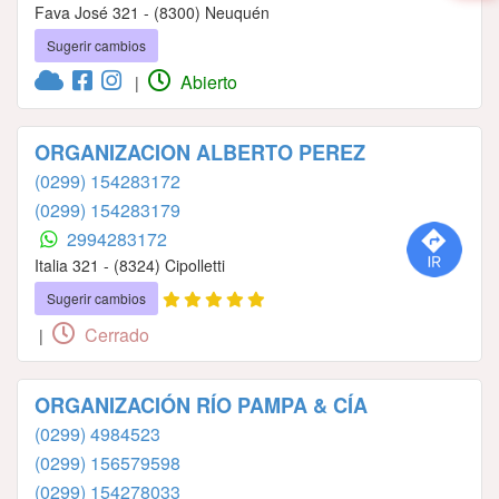
Fava José 321 - (8300) Neuquén
Sugerir cambios
Abierto
|
ORGANIZACION ALBERTO PEREZ
(0299) 154283172
(0299) 154283179
2994283172
Italia 321 - (8324) Cipolletti
Sugerir cambios
Cerrado
|
ORGANIZACIÓN RÍO PAMPA & CÍA
(0299) 4984523
(0299) 156579598
(0299) 154278033