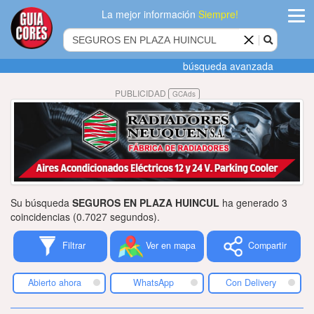
La mejor información
Siempre!
ingres
búsqueda avanzada
Agregar
PUBLICIDAD
GCAds
empres
Actualiza
datos
Publicida
Su búsqueda
SEGUROS EN PLAZA HUINCUL
ha generado 3
Radio
coincidencias (0.7027 segundos).
Filtrar
Ver en mapa
Compartir
Tiendacore
Contacteno
Abierto ahora
WhatsApp
Con Delivery