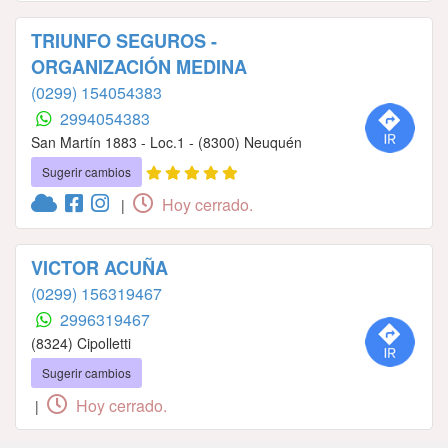
TRIUNFO SEGUROS -
ORGANIZACIÓN MEDINA
(0299) 154054383
2994054383
San Martín 1883 - Loc.1 - (8300) Neuquén
Sugerir cambios
Hoy cerrado.
|
VICTOR ACUÑA
(0299) 156319467
2996319467
(8324) Cipolletti
Sugerir cambios
Hoy cerrado.
|