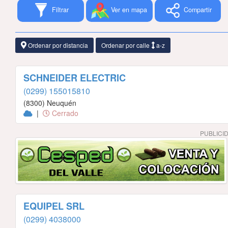
Filtrar
Ver en mapa
Compartir
Ordenar por distancia
Ordenar por calle
a-z
SCHNEIDER ELECTRIC
(0299) 155015810
(8300) Neuquén
|
Cerrado
PUBLICI
EQUIPEL SRL
(0299) 4038000