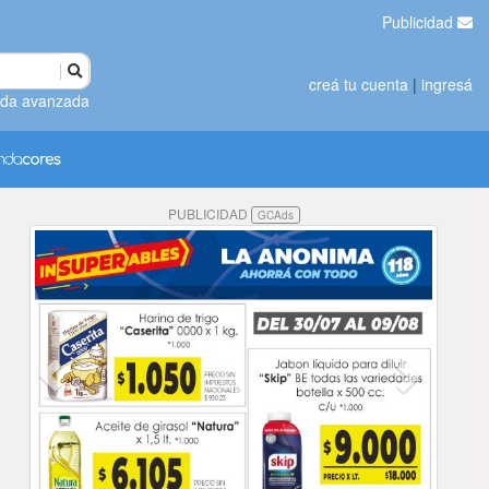
Publicidad
creá tu cuenta
|
ingresá
da avanzada
PUBLICIDAD
GCAds