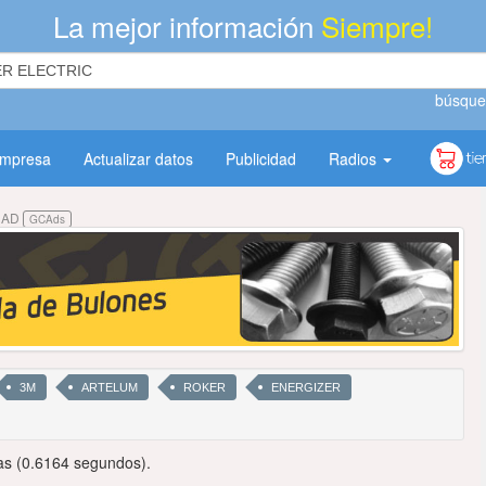
La mejor información
Siempre!
búsque
empresa
Actualizar datos
Publicidad
Radios
DAD
GCAds
3M
ARTELUM
ROKER
ENERGIZER
as (0.6164 segundos).