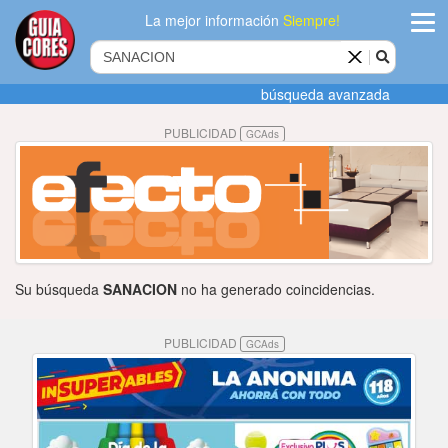
La mejor información
Siempre!
ingres
búsqueda avanzada
Agregar
PUBLICIDAD
GCAds
empres
Actualiza
datos
Publicida
Su búsqueda
SANACION
no ha generado coincidencias.
Radio
PUBLICIDAD
GCAds
Tiendacore
Contacteno