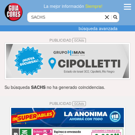
La mejor información
Siempre!
ingres
búsqueda avanzada
Agregar
PUBLICIDAD
GCAds
empres
Actualiza
datos
Publicida
Su búsqueda
SACHS
no ha generado coincidencias.
Radio
PUBLICIDAD
GCAds
Tiendacore
Contacteno