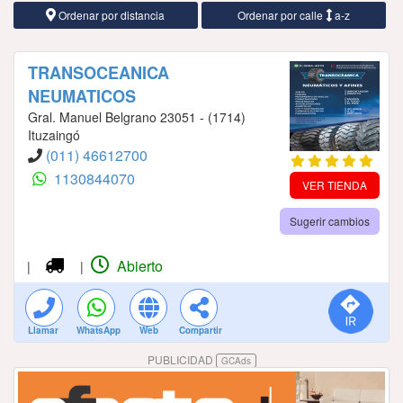
Ordenar por distancia
Ordenar por calle
a-z
TRANSOCEANICA
NEUMATICOS
Gral. Manuel Belgrano 23051 - (1714)
Ituzaingó
(011) 46612700
1130844070
VER TIENDA
Sugerir cambios
Abierto
|
|
Llamar
WhatsApp
Web
Compartir
PUBLICIDAD
GCAds