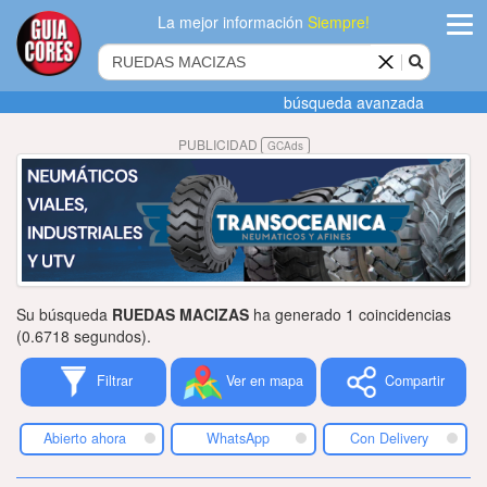
La mejor información
Siempre!
ingres
búsqueda avanzada
Agregar
PUBLICIDAD
GCAds
empres
Actualiza
datos
Publicida
Su búsqueda
RUEDAS MACIZAS
ha generado 1 coincidencias
Radio
(0.6718 segundos).
Filtrar
Ver en mapa
Compartir
Tiendacore
Contacteno
Abierto ahora
WhatsApp
Con Delivery