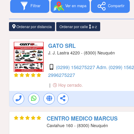
Filtrar
Ver en mapa
Compartir
Ordenar por distancia
Ordenar por calle
a-z
GATO SRL
J. J. Lastra 4220 - (8300) Neuquén
(0299) 156275227 Adm.
(0299) 156
2996275227
|
Hoy cerrado.
CENTRO MEDICO MARCUS
Caviahue 160 - (8300) Neuquén