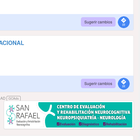
Sugerir cambios
NACIONAL
Sugerir cambios
DAD
GCAds