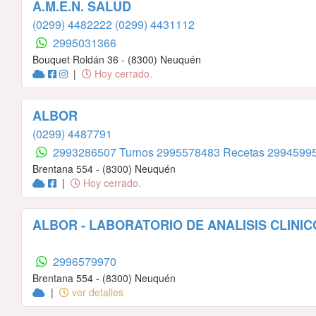
A.M.E.N. SALUD
(0299) 4482222
(0299) 4431112
2995031366
Bouquet Roldán 36 - (8300) Neuquén
|
Hoy cerrado.
ALBOR
(0299) 4487791
2993286507 Turnos
2995578483 Recetas
29945995
Brentana 554 - (8300) Neuquén
|
Hoy cerrado.
ALBOR - LABORATORIO DE ANALISIS CLINIC
2996579970
Brentana 554 - (8300) Neuquén
|
ver detalles