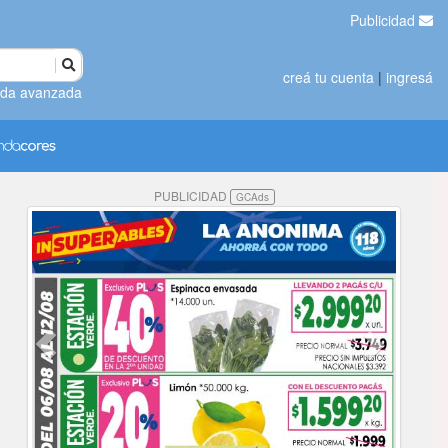
Publicidad
creá tu cuenta
|
ingresá
da avanzada
PUBLICIDAD
GCAds