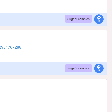
Sugerir cambios
A
2984767288
Sugerir cambios