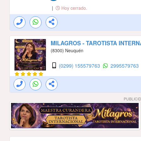
|
Hoy cerrado.
MILAGROS - TAROTISTA INTER
(8300) Neuquén
(0299) 155579763
2995579763
PUBLICI