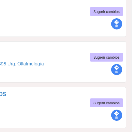
Sugerir cambios
Sugerir cambios
95 Urg. Oftalmología
OS
Sugerir cambios