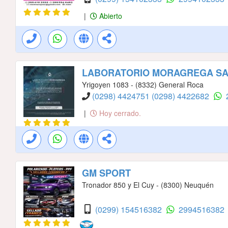
|
Abierto
LABORATORIO MORAGREGA S
Yrigoyen 1083 - (8332) General Roca
(0298) 4424751
(0298) 4422682
|
Hoy cerrado.
GM SPORT
Tronador 850 y El Cuy - (8300) Neuquén
(0299) 154516382
2994516382