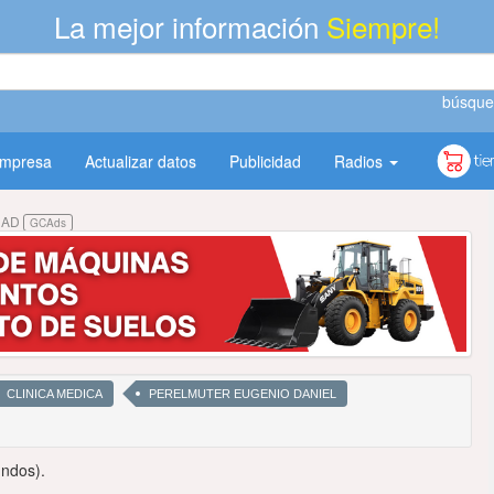
La mejor información
Siempre!
búsque
empresa
Actualizar datos
Publicidad
Radios
DAD
GCAds
CLINICA MEDICA
PERELMUTER EUGENIO DANIEL
ndos).