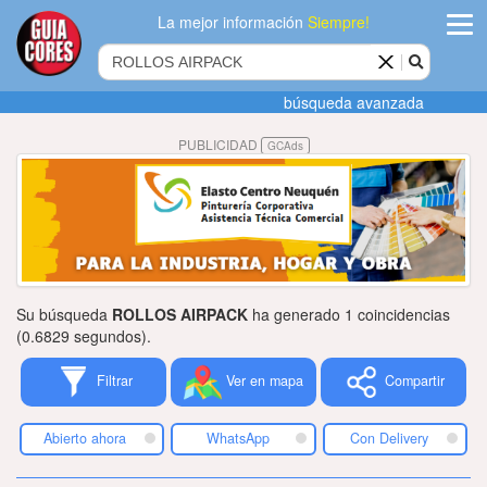
La mejor información
Siempre!
ingres
búsqueda avanzada
Agregar
PUBLICIDAD
GCAds
empres
Actualiza
datos
Publicida
Su búsqueda
ROLLOS AIRPACK
ha generado 1 coincidencias
Radio
(0.6829 segundos).
Filtrar
Ver en mapa
Compartir
Tiendacore
Contacteno
Abierto ahora
WhatsApp
Con Delivery