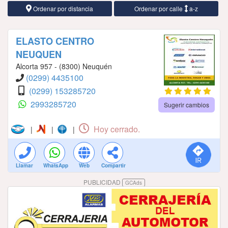
Ordenar por distancia
Ordenar por calle
a-z
ELASTO CENTRO
NEUQUEN
Alcorta 957 - (8300) Neuquén
(0299) 4435100
(0299) 153285720
2993285720
Sugerir cambios
Hoy cerrado.
|
|
|
Llamar
WhatsApp
Web
Compartir
PUBLICIDAD
GCAds