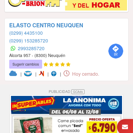
ELASTO CENTRO NEUQUEN
(0299) 4435100
(0299) 153285720
2993285720
Alcorta 957 - (8300) Neuquén
Sugerir cambios
Hoy cerrado.
|
|
|
|
PUBLICIDAD
GCAds