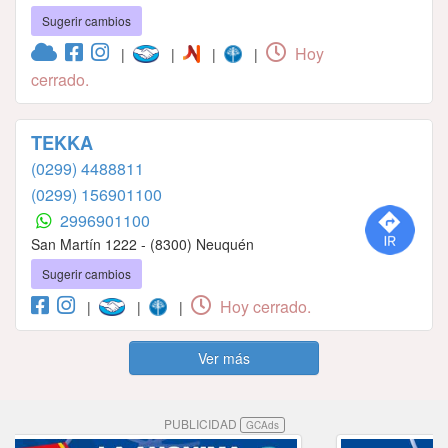
Sugerir cambios
Hoy
|
|
|
|
cerrado.
TEKKA
(0299) 4488811
(0299) 156901100
2996901100
San Martín 1222 - (8300) Neuquén
Sugerir cambios
Hoy cerrado.
|
|
|
Ver más
PUBLICIDAD
GCAds