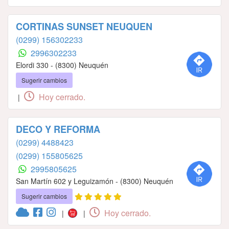
CORTINAS SUNSET NEUQUEN
(0299) 156302233
2996302233
Elordi 330 - (8300) Neuquén
Sugerir cambios
Hoy cerrado.
|
DECO Y REFORMA
(0299) 4488423
(0299) 155805625
2995805625
San Martín 602 y Leguizamón - (8300) Neuquén
Sugerir cambios
Hoy cerrado.
|
|