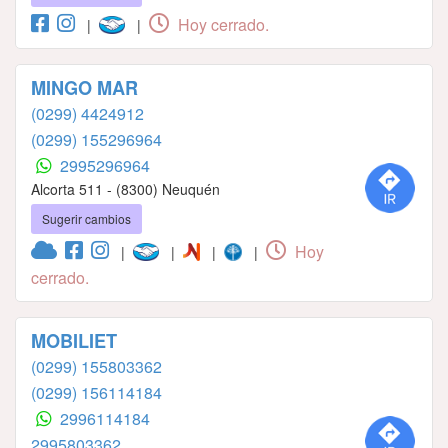
Hoy cerrado.
|
|
MINGO MAR
(0299) 4424912
(0299) 155296964
2995296964
Alcorta 511 - (8300) Neuquén
Sugerir cambios
Hoy
|
|
|
|
cerrado.
MOBILIET
(0299) 155803362
(0299) 156114184
2996114184
2995803362