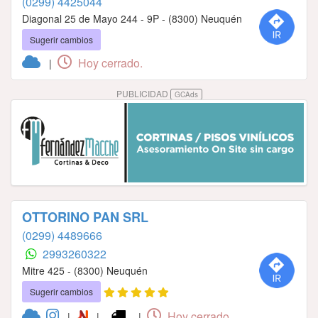
(0299) 4425044
Diagonal 25 de Mayo 244 - 9P - (8300) Neuquén
Sugerir cambios
Hoy cerrado.
|
PUBLICIDAD
GCAds
OTTORINO PAN SRL
(0299) 4489666
2993260322
Mitre 425 - (8300) Neuquén
Sugerir cambios
Hoy cerrado.
|
|
|