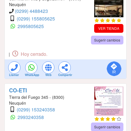
Neuquén
(0299) 4488423
(0299) 155805625
2995805625
VER TIENDA
Sugerir cambios
Hoy cerrado.
|
Llamar
WhatsApp
Web
Compartir
CO-ETI
Tierra del Fuego 345 - (8300)
Neuquén
(0299) 153240358
2993240358
Sugerir cambios