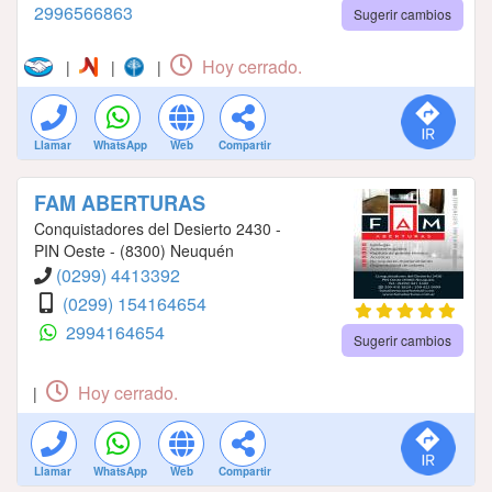
2996566863
Sugerir cambios
Hoy cerrado.
|
|
|
Llamar
WhatsApp
Web
Compartir
FAM ABERTURAS
Conquistadores del Desierto 2430 -
PIN Oeste - (8300) Neuquén
(0299) 4413392
(0299) 154164654
2994164654
Sugerir cambios
Hoy cerrado.
|
Llamar
WhatsApp
Web
Compartir