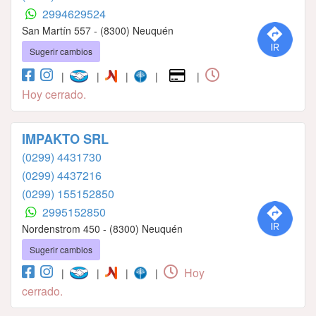
2994629524
San Martín 557 - (8300) Neuquén
Sugerir cambios
|
|
|
|
|
Hoy cerrado.
IMPAKTO SRL
(0299) 4431730
(0299) 4437216
(0299) 155152850
2995152850
Nordenstrom 450 - (8300) Neuquén
Sugerir cambios
Hoy
|
|
|
|
cerrado.