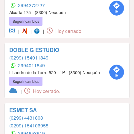
2994272727
Alcorta 175 - (8300) Neuquén
Sugerir cambios
Hoy cerrado.
|
|
|
DOBLE G ESTUDIO
(0299) 154011849
2994011849
Lisandro de la Torre 520 - 1P - (8300) Neuquén
Sugerir cambios
Hoy cerrado.
|
ESMET SA
(0299) 4431803
(0299) 154106958
2994653919