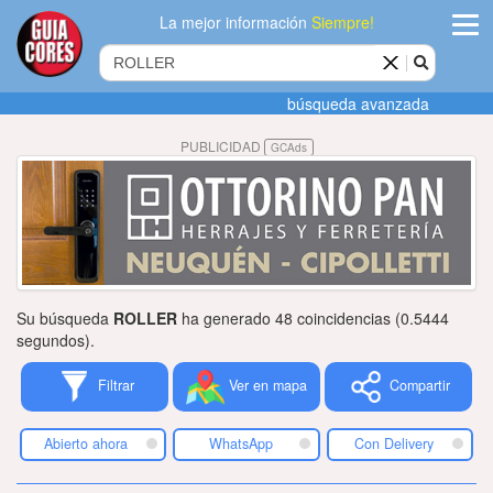
La mejor información
Siempre!
ingres
búsqueda avanzada
Agregar
PUBLICIDAD
GCAds
empres
Actualiza
datos
Publicida
Su búsqueda
ROLLER
ha generado 48 coincidencias (0.5444
Radio
segundos).
Filtrar
Ver en mapa
Compartir
Tiendacore
Contacteno
Abierto ahora
WhatsApp
Con Delivery