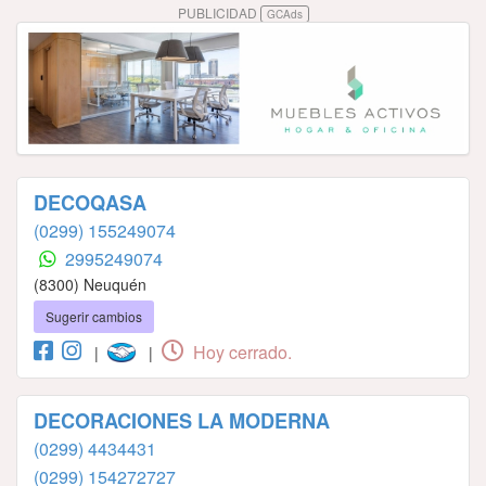
PUBLICIDAD
GCAds
DECOQASA
(0299) 155249074
2995249074
(8300) Neuquén
Sugerir cambios
Hoy cerrado.
|
|
DECORACIONES LA MODERNA
(0299) 4434431
(0299) 154272727