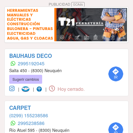
PUBLICIDAD
GCAds
BAUHAUS DECO
2995192045
Salta 450 - (8300) Neuquén
Sugerir cambios
Hoy cerrado.
|
|
|
CARPET
(0299) 155238586
2995238586
Río Atuel 595 - (8300) Neuquén