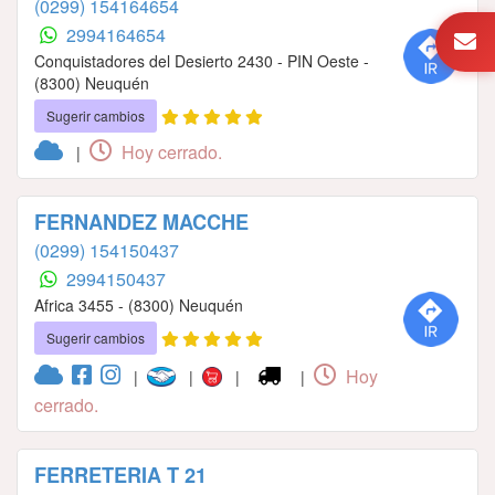
(0299) 154164654
2994164654
Conquistadores del Desierto 2430 - PIN Oeste -
(8300) Neuquén
Sugerir cambios
Hoy cerrado.
|
FERNANDEZ MACCHE
(0299) 154150437
2994150437
Africa 3455 - (8300) Neuquén
Sugerir cambios
Hoy
|
|
|
|
cerrado.
FERRETERIA T 21