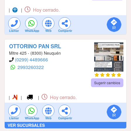
Hoy cerrado.
|
|
Llamar
WhatsApp
Web
Compartir
OTTORINO PAN SRL
Mitre 425 - (8300) Neuquén
(0299) 4489666
2993260322
Sugerir cambios
Hoy cerrado.
|
|
|
Llamar
WhatsApp
Web
Compartir
VER SUCURSALES