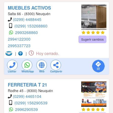
MUEBLES ACTIVOS
Salta 66 - (8300) Neuquén
(0299) 4488445
(0299) 153268860
2993268860
2994122300
Sugerir cambios
2995337723
Hoy cerrado.
|
|
Llamar
WhatsApp
Web
Compartir
FERRETERIA T 21
Rodhe 45 - (8300) Neuquén
(0299) 4465104
(0299) 156290539
2996290539