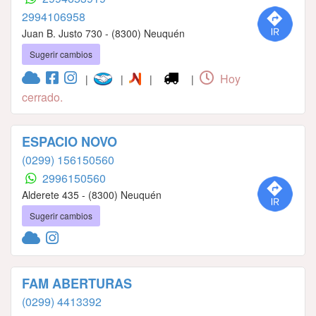
2994106958
Juan B. Justo 730 - (8300) Neuquén
Sugerir cambios
Hoy
|
|
|
|
cerrado.
ESPACIO NOVO
(0299) 156150560
2996150560
Alderete 435 - (8300) Neuquén
Sugerir cambios
FAM ABERTURAS
(0299) 4413392