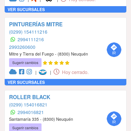
VER SUCURSALES
PINTURERÍAS MITRE
(0299) 154111216
2994111216
2993260600
Mitre y Tierra del Fuego - (8300) Neuquén
Sugerir cambios
Hoy cerrado.
|
|
VER SUCURSALES
ROLLER BLACK
(0299) 154016821
2994016821
Santamaría 335 - (8300) Neuquén
Sugerir cambios