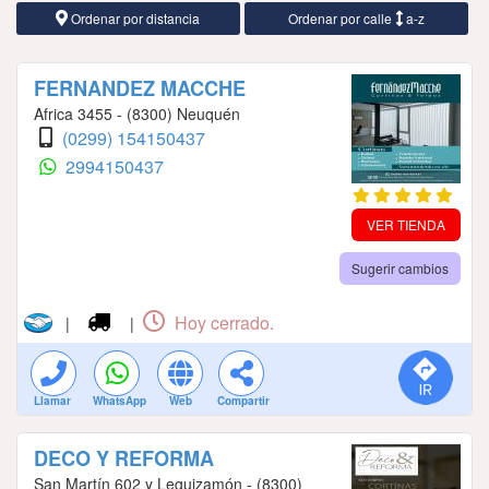
Ordenar por distancia
Ordenar por calle
a-z
FERNANDEZ MACCHE
Africa 3455 - (8300) Neuquén
(0299) 154150437
2994150437
VER TIENDA
Sugerir cambios
Hoy cerrado.
|
|
Llamar
WhatsApp
Web
Compartir
DECO Y REFORMA
San Martín 602 y Leguizamón - (8300)