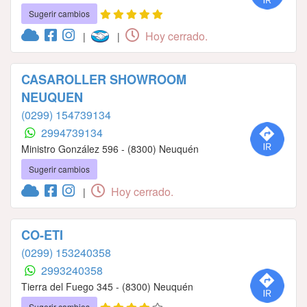
Sugerir cambios
Hoy cerrado.
|
|
CASAROLLER SHOWROOM
NEUQUEN
(0299) 154739134
2994739134
Ministro González 596 - (8300) Neuquén
Sugerir cambios
Hoy cerrado.
|
CO-ETI
(0299) 153240358
2993240358
Tierra del Fuego 345 - (8300) Neuquén
Sugerir cambios