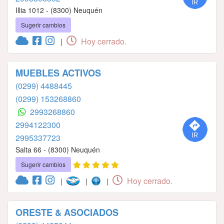
Illia 1012 - (8300) Neuquén
Sugerir cambios
Hoy cerrado.
|
MUEBLES ACTIVOS
(0299) 4488445
(0299) 153268860
2993268860
2994122300
2995337723
Salta 66 - (8300) Neuquén
Sugerir cambios
Hoy cerrado.
|
|
|
ORESTE & ASOCIADOS