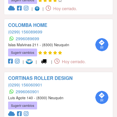
Hoy cerrado.
|
|
COLOMBA HOME
(0299) 156089699
2996089699
Islas Malvinas 211 - (8300) Neuquén
Sugerir cambios
Hoy cerrado.
|
|
|
CORTINAS ROLLER DESIGN
(0299) 156060901
2996060901
Luis Agote 140 - (8300) Neuquén
Sugerir cambios