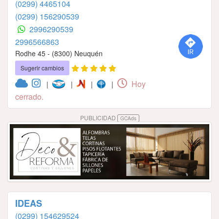
(0299) 4465104
(0299) 156290539
2996290539
2996566863
Rodhe 45 - (8300) Neuquén
Sugerir cambios
Hoy
|
|
|
|
cerrado.
PUBLICIDAD
GCAds
IDEAS
(0299) 154629524