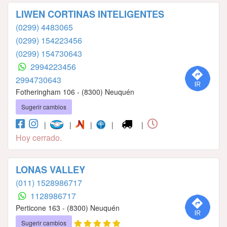
LIWEN CORTINAS INTELIGENTES
(0299) 4483065
(0299) 154223456
(0299) 154730643
2994223456
2994730643
Fotheringham 106 - (8300) Neuquén
Sugerir cambios
|
|
|
|
|
Hoy cerrado.
LONAS VALLEY
(011) 1528986717
1128986717
Perticone 163 - (8300) Neuquén
Sugerir cambios