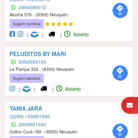
2994599010
Alcorta 576 - (8300) Neuquén
Sugerir cambios
Abierto
|
|
|
PELUDITOS BY MARI
2994554183
La Pampa 322 - (8300) Neuquén
Sugerir cambios
Abierto
|
|
|
TANIA JARA
(0299) 155881595
2995881595
Collon Curá 150 - (8300) Neuquén