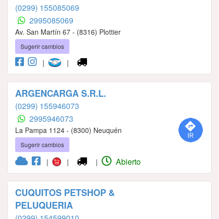
(0299) 155085069
2995085069
Av. San Martín 67 - (8316) Plottier
Sugerir cambios
|
|
ARGENCARGA S.R.L.
(0299) 155946073
2995946073
La Pampa 1124 - (8300) Neuquén
Sugerir cambios
Abierto
|
|
|
CUQUITOS PETSHOP &
PELUQUERIA
(0299) 154599010