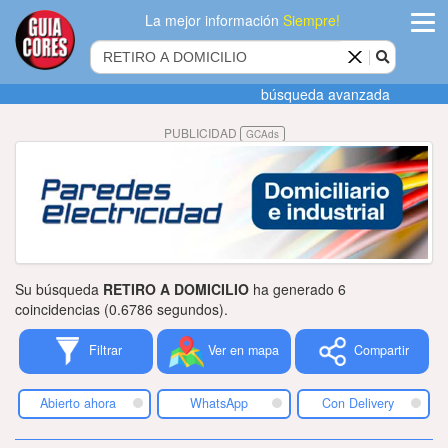
La mejor información
Siempre!
ingres
búsqueda avanzada
Agregar
PUBLICIDAD
GCAds
empres
Actualiza
datos
Publicida
Su búsqueda
RETIRO A DOMICILIO
ha generado 6
Radio
coincidencias (0.6786 segundos).
Filtrar
Ver en mapa
Compartir
Tiendacore
Contacteno
Abierto ahora
WhatsApp
Con Delivery