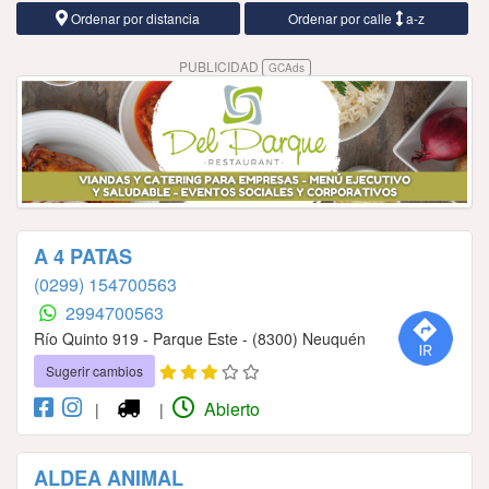
Ordenar por distancia
Ordenar por calle
a-z
PUBLICIDAD
GCAds
A 4 PATAS
(0299) 154700563
2994700563
Río Quinto 919 - Parque Este - (8300) Neuquén
Sugerir cambios
Abierto
|
|
ALDEA ANIMAL