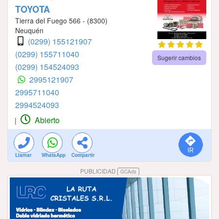
TOYOTA
Tierra del Fuego 566 - (8300)
Neuquén
(0299) 155121907
(0299) 155711040
Sugerir cambios
(0299) 154524093
2995121907
2995711040
2994524093
Abierto
|
Llamar
WhatsApp
Compartir
PUBLICIDAD
GCAds