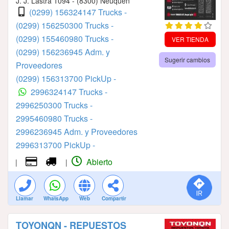
J. J. Lastra 1094 - (8300) Neuquén
(0299) 156324147 Trucks -
(0299) 156250300 Trucks -
(0299) 155460980 Trucks -
VER TIENDA
(0299) 156236945 Adm. y
Sugerir cambios
Proveedores
(0299) 156313700 PickUp -
2996324147 Trucks -
2996250300 Trucks -
2995460980 Trucks -
2996236945 Adm. y Proveedores
2996313700 PickUp -
Abierto
|
|
Llamar
WhatsApp
Web
Compartir
TOYONQN - REPUESTOS