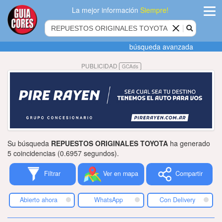
La mejor información
Siempre!
ingres
búsqueda avanzada
Agregar
PUBLICIDAD
GCAds
empres
Actualiza
datos
Publicida
Su búsqueda
REPUESTOS ORIGINALES TOYOTA
ha generado
Radio
5 coincidencias (0.6957 segundos).
Filtrar
Ver en mapa
Compartir
Tiendacore
Contacteno
Abierto ahora
WhatsApp
Con Delivery