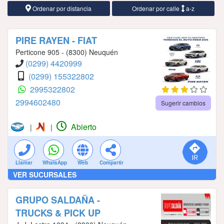
Ordenar por distancia
Ordenar por calle
a-z
PIRE RAYEN - FIAT
Perticone 905 - (8300) Neuquén
(0299) 4420999
(0299) 155322802
2995322802
2994602480
Sugerir cambios
Abierto
|
|
Llamar
WhatsApp
Web
Compartir
VER SUCURSALES
GRUPO SALDAÑA -
TRUCKS & PICK UP