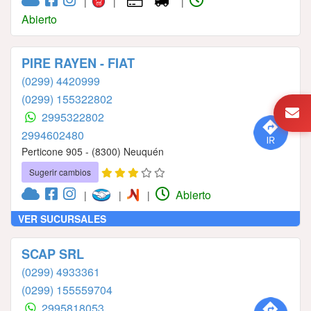
|
|
|
Abierto
PIRE RAYEN - FIAT
(0299) 4420999
(0299) 155322802
2995322802
2994602480
Perticone 905 - (8300) Neuquén
Sugerir cambios
Abierto
|
|
|
VER SUCURSALES
SCAP SRL
(0299) 4933361
(0299) 155559704
2995818053