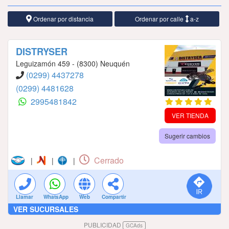
Ordenar por distancia
Ordenar por calle
a-z
DISTRYSER
Leguizamón 459 - (8300) Neuquén
(0299) 4437278
(0299) 4481628
2995481842
VER TIENDA
Sugerir cambios
Cerrado
|
|
|
Llamar
WhatsApp
Web
Compartir
VER SUCURSALES
PUBLICIDAD
GCAds