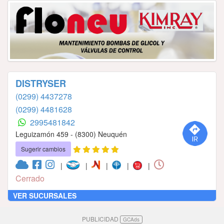
DISTRYSER
(0299) 4437278
(0299) 4481628
2995481842
Leguizamón 459 - (8300) Neuquén
Sugerir cambios
|
|
|
|
|
Cerrado
VER SUCURSALES
PUBLICIDAD
GCAds