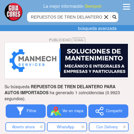
La mejor información
Siempre!
ingres
búsqueda avanzada
Agregar
PUBLICIDAD
GCAds
empres
Actualiza
datos
Publicida
Su búsqueda
REPUESTOS DE TREN DELANTERO PARA
Radio
AUTOS IMPORTADOS
ha generado 1 coincidencias (0.9923
segundos).
Tiendacore
Filtrar
Ver en mapa
Compartir
Contacteno
Abierto ahora
WhatsApp
Con Delivery