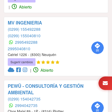
Abierto
|
MV INGENIERIA
(0299) 155492288
(0299) 155040810
2995492288
2995040810
Catriel 1226 - (8300) Neuquén
Sugerir cambios
Abierto
|
PEWÜ - CONSULTORÍA Y GESTIÓN
AMBIENTAL
(0299) 154042735
2994042735
Chos Malal 89 - 1P - (8316) Plottier