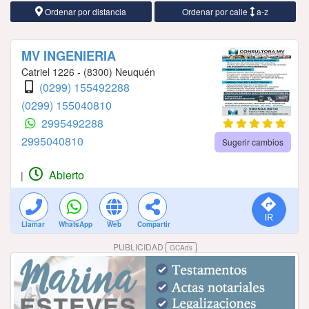
Ordenar por distancia
Ordenar por calle
a-z
MV INGENIERIA
Catriel 1226 - (8300) Neuquén
(0299) 155492288
(0299) 155040810
2995492288
2995040810
Sugerir cambios
Abierto
|
Llamar
WhatsApp
Web
Compartir
PUBLICIDAD
GCAds