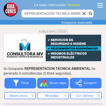
La mejor información
Siempre!
ingres
búsqueda avanzada
Agregar
PUBLICIDAD
GCAds
empres
Actualiza
datos
Publicida
Su búsqueda
REPRESENTACION TECNICA AMBIENTAL
ha
Radio
generado 4 coincidencias (0.8344 segundos).
Filtrar
Ver en mapa
Compartir
Tiendacore
Contacteno
Abierto ahora
WhatsApp
Con Delivery