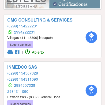
GMC CONSULTING & SERVICES
(0299) 154222231
2994222231
Villegas 411 - (8300) Neuquén
Sugerir cambios
Abierto
|
INMEDCO SAS
(0298) 154507328
(0298) 154311090
2984507328
2984311090
Rawson 268 - (8332) General Roca
Sugerir cambios