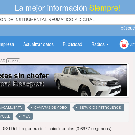
La mejor información
Siempre!
búsque
empresa
Actualizar datos
Publicidad
Radios
DAD
GCAds
VACA MUERTA
CAMARAS DE VIDEO
SERVICIOS PETROLEROS
YWELL
MSA
 DIGITAL
ha generado 1 coincidencias (0.6977 segundos).