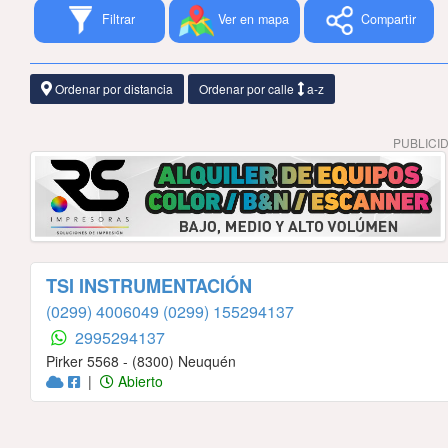
Filtrar
Ver en mapa
Compartir
Ordenar por distancia
Ordenar por calle
a-z
PUBLICI
TSI INSTRUMENTACIÓN
(0299) 4006049
(0299) 155294137
2995294137
Pirker 5568 - (8300) Neuquén
|
Abierto