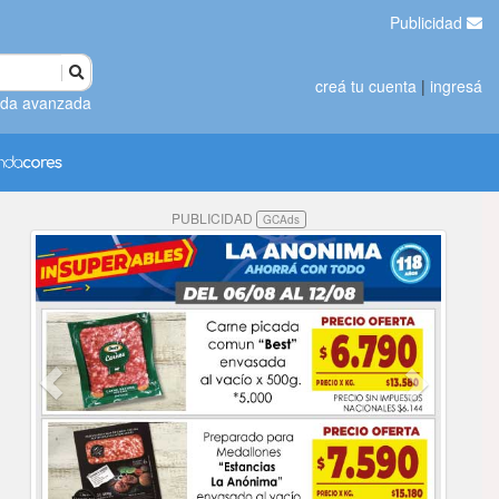
Publicidad
creá tu cuenta
|
ingresá
da avanzada
PUBLICIDAD
GCAds