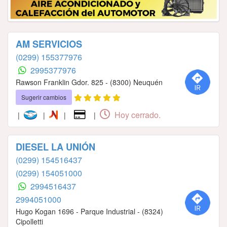
AM SERVICIOS
(0299) 155377976
2995377976
Rawson Franklin Gdor. 825 - (8300) Neuquén
Sugerir cambios
Hoy cerrado.
|
|
|
|
DIESEL LA UNIÓN
(0299) 154516437
(0299) 154051000
2994516437
2994051000
Hugo Kogan 1696 - Parque Industrial - (8324)
Cipolletti