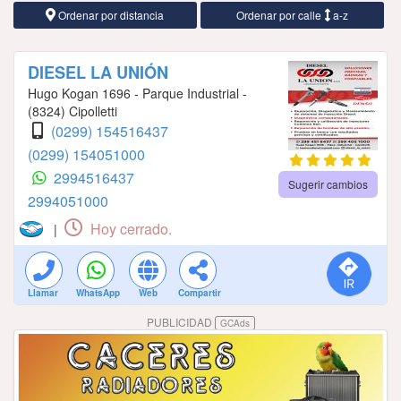
Ordenar por distancia
Ordenar por calle
a-z
DIESEL LA UNIÓN
Hugo Kogan 1696 - Parque Industrial -
(8324) Cipolletti
(0299) 154516437
(0299) 154051000
2994516437
Sugerir cambios
2994051000
Hoy cerrado.
|
Llamar
WhatsApp
Web
Compartir
PUBLICIDAD
GCAds