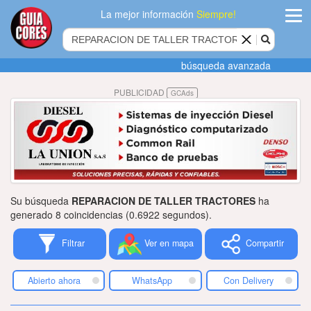
La mejor información
Siempre!
ingres
búsqueda avanzada
Agregar
PUBLICIDAD
GCAds
empres
Actualiza
datos
Publicida
Su búsqueda
REPARACION DE TALLER TRACTORES
ha
Radio
generado 8 coincidencias (0.6922 segundos).
Filtrar
Ver en mapa
Compartir
Tiendacore
Contacteno
Abierto ahora
WhatsApp
Con Delivery