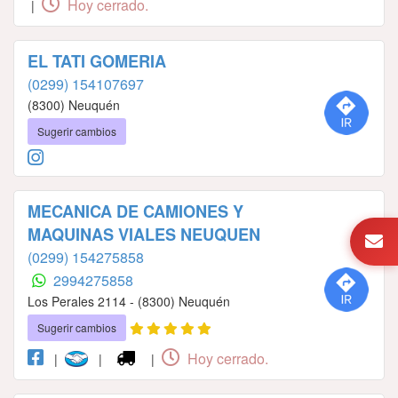
Hoy cerrado.
|
EL TATI GOMERIA
(0299) 154107697
(8300) Neuquén
Sugerir cambios
MECANICA DE CAMIONES Y
MAQUINAS VIALES NEUQUEN
(0299) 154275858
2994275858
Los Perales 2114 - (8300) Neuquén
Sugerir cambios
Hoy cerrado.
|
|
|