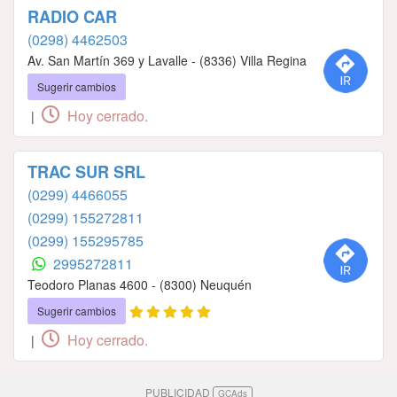
RADIO CAR
(0298) 4462503
Av. San Martín 369 y Lavalle - (8336) Villa Regina
Sugerir cambios
Hoy cerrado.
|
TRAC SUR SRL
(0299) 4466055
(0299) 155272811
(0299) 155295785
2995272811
Teodoro Planas 4600 - (8300) Neuquén
Sugerir cambios
Hoy cerrado.
|
PUBLICIDAD
GCAds