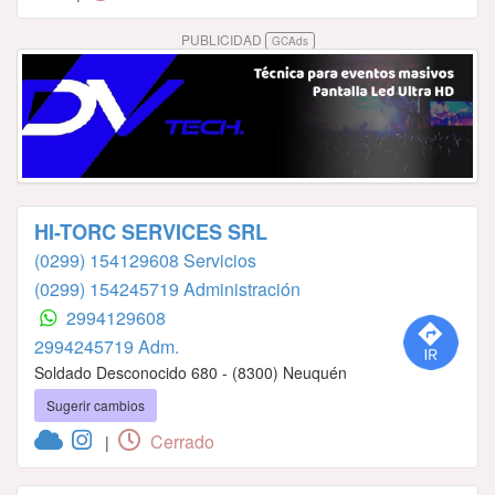
PUBLICIDAD
GCAds
HI-TORC SERVICES SRL
(0299) 154129608 Servicios
(0299) 154245719 Administración
2994129608
2994245719 Adm.
Soldado Desconocido 680 - (8300) Neuquén
Sugerir cambios
Cerrado
|