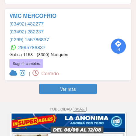
VMC MERCOFRIO
(03492) 432277
(03492) 282237
(0299) 155786837
2995786837
Gatica 1158 - (8300) Neuquén
Sugerir cambios
Cerrado
|
Ver más
PUBLICIDAD
GCAds