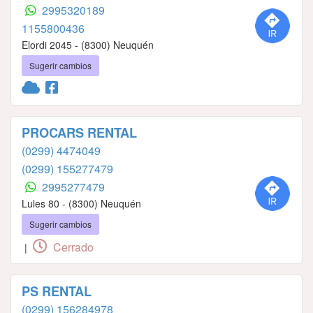
2995320189
1155800436
Elordi 2045 - (8300) Neuquén
Sugerir cambios
PROCARS RENTAL
(0299) 4474049
(0299) 155277479
2995277479
Lules 80 - (8300) Neuquén
Sugerir cambios
Cerrado
|
PS RENTAL
(0299) 156284978