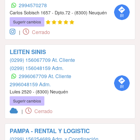
2994570278
Carlos Sobisch 1657 - Dpto.72 - (8300) Neuquén
Sugerir cambios
Cerrado
|
LEITEN SINIS
(0299) 156067709 At. Cliente
(0299) 156048159 Adm.
2996067709 At. Cliente
2996048159 Adm.
Lules 2520 - (8300) Neuquén
Sugerir cambios
Cerrado
|
PAMPA - RENTAL Y LOGISTIC
(0299) 156254689 Adm. y Coordinación