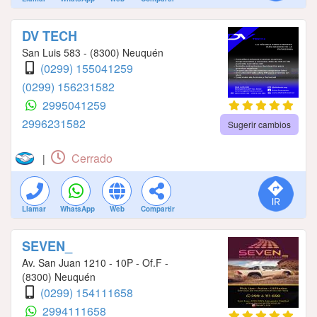
DV TECH
San Luis 583 - (8300) Neuquén
(0299) 155041259
(0299) 156231582
2995041259
2996231582
Sugerir cambios
Cerrado
|
Llamar
WhatsApp
Web
Compartir
SEVEN_
Av. San Juan 1210 - 10P - Of.F -
(8300) Neuquén
(0299) 154111658
2994111658