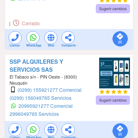
Sugerir cambios
Cerrado
|
Llamar
WhatsApp
Web
Compartir
SSP ALQUILERES Y
SERVICIOS SAS
El Tabaco s/n - PIN Oeste - (8300)
Neuquén
(0299) 155921277 Comercial
(0299) 156049765 Servicios
Sugerir cambios
20995921277 Comercial
2996049765 Servicios
Llamar
WhatsApp
Web
Compartir