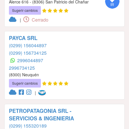
Alerce 616 - (8306) San Patricio del Chañar
Sugerir cambios
Cerrado
|
PAYCA SRL
(0299) 156044897
(0299) 156734125
2996044897
2996734125
(8300) Neuquén
Sugerir cambios
|
PETROPATAGONIA SRL -
SERVICIOS & INGENIERIA
(0299) 155320189