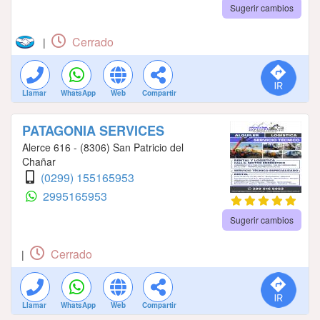
Sugerir cambios
Cerrado
|
Llamar
WhatsApp
Web
Compartir
PATAGONIA SERVICES
Alerce 616 - (8306) San Patricio del
Chañar
(0299) 155165953
2995165953
Sugerir cambios
Cerrado
|
Llamar
WhatsApp
Web
Compartir