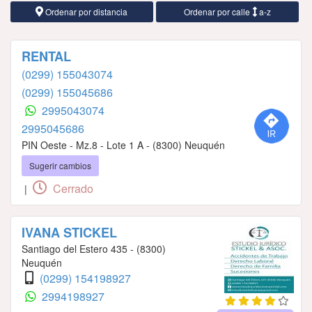
Ordenar por distancia
Ordenar por calle
a-z
RENTAL
(0299) 155043074
(0299) 155045686
2995043074
2995045686
PIN Oeste - Mz.8 - Lote 1 A - (8300) Neuquén
Sugerir cambios
Cerrado
|
IVANA STICKEL
Santiago del Estero 435 - (8300)
Neuquén
(0299) 154198927
2994198927