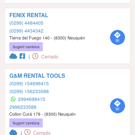
FENIX RENTAL
(0299) 4484405
(0299) 4434342
Tierra del Fuego 140 - (8300) Neuquén
Sugerir cambios
Cerrado
|
G&M RENTAL TOOLS
(0299) 154698415
(0299) 156233588
2994698415
2996233588
Collon Curá 178 - (8300) Neuquén
Sugerir cambios
Cerrado
|