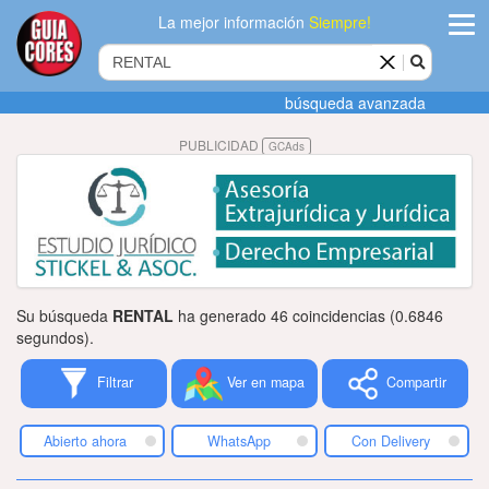
La mejor información
Siempre!
ingres
búsqueda avanzada
Agregar
PUBLICIDAD
GCAds
empres
Actualiza
datos
Publicida
Su búsqueda
RENTAL
ha generado 46 coincidencias (0.6846
Radio
segundos).
Filtrar
Ver en mapa
Compartir
Tiendacore
Contacteno
Abierto ahora
WhatsApp
Con Delivery