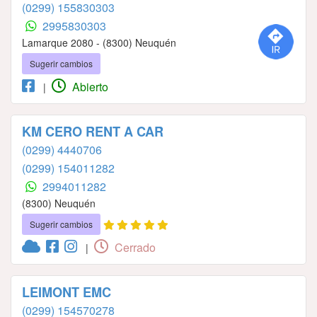
(0299) 155830303
2995830303
Lamarque 2080 - (8300) Neuquén
Sugerir cambios
Abierto
|
KM CERO RENT A CAR
(0299) 4440706
(0299) 154011282
2994011282
(8300) Neuquén
Sugerir cambios
Cerrado
|
LEIMONT EMC
(0299) 154570278