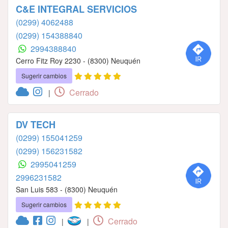
C&E INTEGRAL SERVICIOS
(0299) 4062488
(0299) 154388840
2994388840
Cerro Fitz Roy 2230 - (8300) Neuquén
Sugerir cambios
Cerrado
|
DV TECH
(0299) 155041259
(0299) 156231582
2995041259
2996231582
San Luis 583 - (8300) Neuquén
Sugerir cambios
Cerrado
|
|