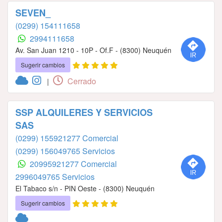
SEVEN_
(0299) 154111658
2994111658
Av. San Juan 1210 - 10P - Of.F - (8300) Neuquén
Sugerir cambios
Cerrado
|
SSP ALQUILERES Y SERVICIOS
SAS
(0299) 155921277 Comercial
(0299) 156049765 Servicios
20995921277 Comercial
2996049765 Servicios
El Tabaco s/n - PIN Oeste - (8300) Neuquén
Sugerir cambios