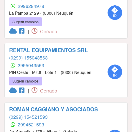
2996284978
La Pampa 2129 - (8300) Neuquén
Sugerir cambios
Cerrado
|
RENTAL EQUIPAMIENTOS SRL
(0299) 155043563
2995043563
PIN Oeste - Mz.8 - Lote 1 - (8300) Neuquén
Sugerir cambios
Cerrado
|
ROMAN CAGGIANO Y ASOCIADOS
(0299) 154521593
2994521593
Av. Argentina 175 y Alberdi - Galería