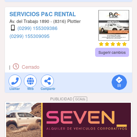
SERVICIOS P&C RENTAL
Av. del Trabajo 1890 - (8316) Plottier
(0299) 155309386
(0299) 155309095
Sugerir cambios
Cerrado
|
Llamar
Web
Compartir
PUBLICIDAD
GCAds