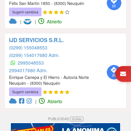
Félix San Martín 1850 - (8300) Neuquén
Sugerir cambios
Abierto
|
|
IJD SERVICIOS S.R.L.
(0299) 155048553
(0299) 154017680 Adm.
2995048553
2994017680 Adm.
Enrique Canepa y El Hierro - Autovía Norte
Neuquén - (8300) Neuquén
Sugerir cambios
Abierto
|
PUBLICIDAD
GCAds