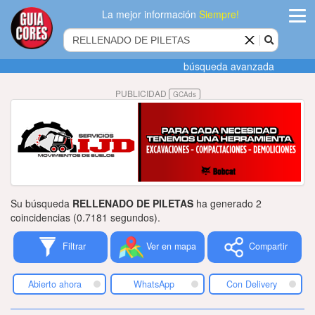
La mejor información
Siempre!
ingres
búsqueda avanzada
Agregar
PUBLICIDAD
GCAds
empres
Actualiza
datos
Publicida
Su búsqueda
RELLENADO DE PILETAS
ha generado 2
Radio
coincidencias (0.7181 segundos).
Filtrar
Ver en mapa
Compartir
Tiendacore
Contacteno
Abierto ahora
WhatsApp
Con Delivery