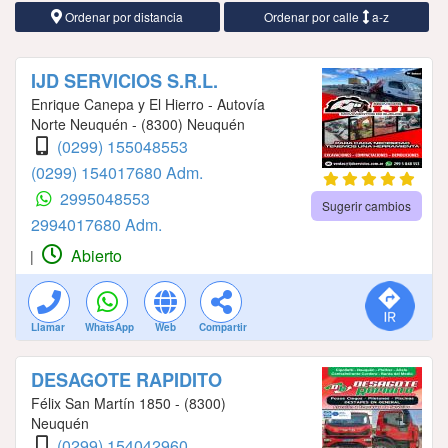
Ordenar por distancia
Ordenar por calle
a-z
IJD SERVICIOS S.R.L.
Enrique Canepa y El Hierro - Autovía
Norte Neuquén - (8300) Neuquén
(0299) 155048553
(0299) 154017680 Adm.
2995048553
Sugerir cambios
2994017680 Adm.
Abierto
|
Llamar
WhatsApp
Web
Compartir
DESAGOTE RAPIDITO
Félix San Martín 1850 - (8300)
Neuquén
(0299) 154042960