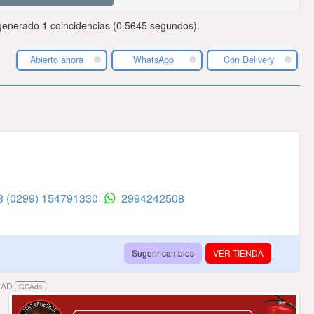
enerado 1 coincidencias (0.5645 segundos).
Abierto ahora
WhatsApp
Con Delivery
53
(0299) 154791330
2994242508
Sugerir cambios
VER TIENDA
DAD
GCAds