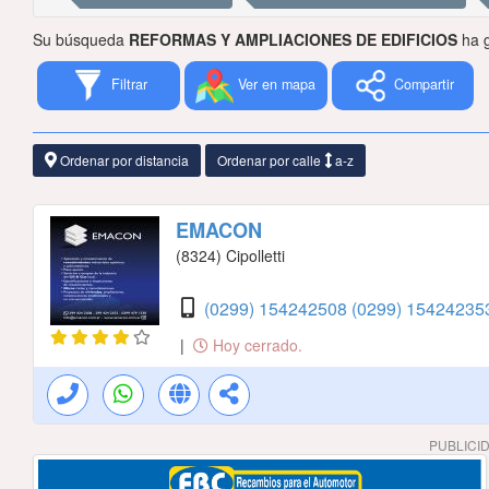
Su búsqueda
REFORMAS Y AMPLIACIONES DE EDIFICIOS
ha g
Filtrar
Ver en mapa
Compartir
Ordenar por distancia
Ordenar por calle
a-z
EMACON
(8324) Cipolletti
(0299) 154242508
(0299) 1542423
|
Hoy cerrado.
PUBLICI