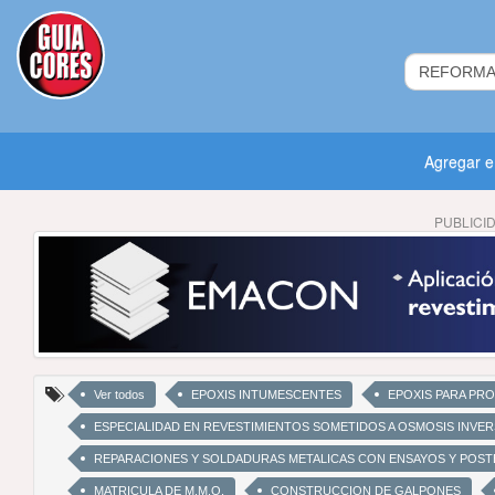
Agregar 
PUBLICI
Ver todos
EPOXIS INTUMESCENTES
EPOXIS PARA PR
ESPECIALIDAD EN REVESTIMIENTOS SOMETIDOS A OSMOSIS INVE
REPARACIONES Y SOLDADURAS METALICAS CON ENSAYOS Y POST
MATRICULA DE M.M.O.
CONSTRUCCION DE GALPONES