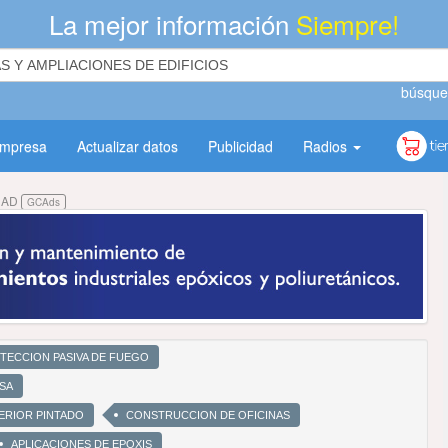
La mejor información
Siempre!
búsque
empresa
Actualizar datos
Publicidad
Radios
DAD
GCAds
OTECCION PASIVA DE FUEGO
RSA
ERIOR PINTADO
CONSTRUCCION DE OFICINAS
APLICACIONES DE EPOXIS