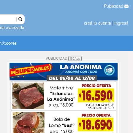
Publicidad
creá tu cuenta
|
ingresá
da avanzada
PUBLICIDAD
GCAds