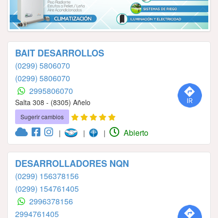
BAIT DESARROLLOS
(0299) 5806070
(0299) 5806070
2995806070
Salta 308 - (8305) Añelo
Sugerir cambios
Abierto
|
|
|
DESARROLLADORES NQN
(0299) 156378156
(0299) 154761405
2996378156
2994761405