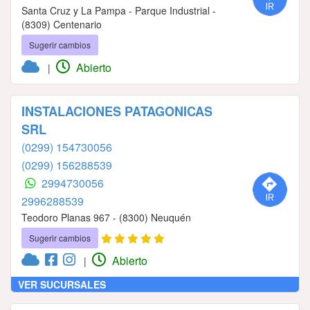
Santa Cruz y La Pampa - Parque Industrial -
(8309) Centenario
Sugerir cambios
Abierto
|
INSTALACIONES PATAGONICAS
SRL
(0299) 154730056
(0299) 156288539
2994730056
2996288539
Teodoro Planas 967 - (8300) Neuquén
Sugerir cambios
Abierto
|
VER SUCURSALES