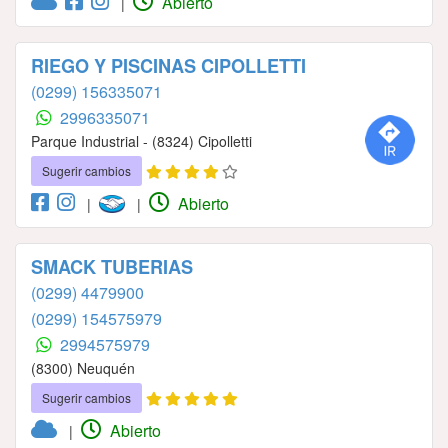
Abierto
|
RIEGO Y PISCINAS CIPOLLETTI
(0299) 156335071
2996335071
Parque Industrial - (8324) Cipolletti
Sugerir cambios
Abierto
|
|
SMACK TUBERIAS
(0299) 4479900
(0299) 154575979
2994575979
(8300) Neuquén
Sugerir cambios
Abierto
|