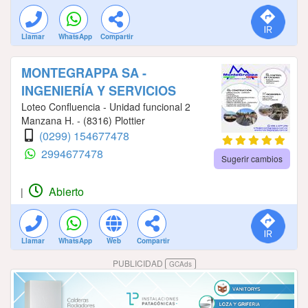
Llamar
WhatsApp
Compartir
MONTEGRAPPA SA -
INGENIERÍA Y SERVICIOS
Loteo Confluencia - Unidad funcional 2
Manzana H. - (8316) Plottier
(0299) 154677478
2994677478
Sugerir cambios
Abierto
|
Llamar
WhatsApp
Web
Compartir
PUBLICIDAD
GCAds