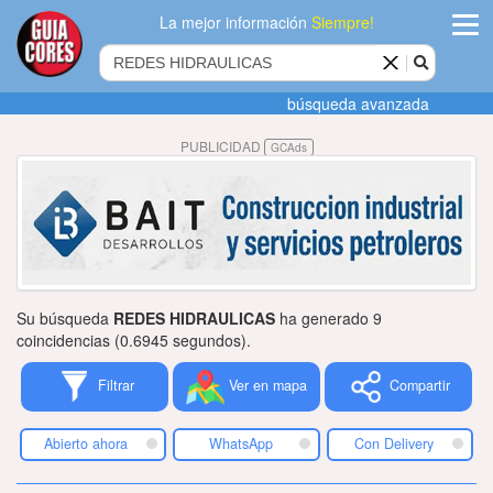
La mejor información
Siempre!
ingres
búsqueda avanzada
Agregar
PUBLICIDAD
GCAds
empres
Actualiza
datos
Publicida
Su búsqueda
REDES HIDRAULICAS
ha generado 9
Radio
coincidencias (0.6945 segundos).
Filtrar
Ver en mapa
Compartir
Tiendacore
Contacteno
Abierto ahora
WhatsApp
Con Delivery