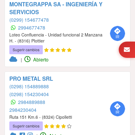
MONTEGRAPPA SA - INGENIERÍA Y
SERVICIOS
(0299) 154677478
2994677478
Loteo Confluencia - Unidad funcional 2 Manzana
H. - (8316) Plottier
Sugerir cambios
Abierto
|
PRO METAL SRL
(0298) 154889888
(0298) 154230404
2984889888
2984230404
Ruta 151 Km.6 - (8324) Cipolletti
Sugerir cambios