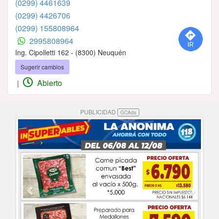
(0299) 4461639
(0299) 4426706
(0299) 155808964
2995808964
Ing. Cipolletti 162 - (8300) Neuquén
Sugerir cambios
Abierto
|
PUBLICIDAD
GCAds