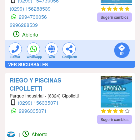
(0299) 154730056
(0299) 156288539
2994730056
Sugerir cambios
2996288539
Abierto
|
Llamar
WhatsApp
Web
Compartir
VER SUCURSALES
RIEGO Y PISCINAS
CIPOLLETTI
Parque Industrial - (8324) Cipolletti
(0299) 156335071
2996335071
Sugerir cambios
Abierto
|