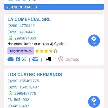
VER SUCURSALES
LA COMERCIAL SRL
(0299) 4770442
(0299) 4770443
2995894853
Naciones Unidas 868 - (8324) Cipolletti
Sugerir cambios
Cerrado
|
|
|
LOS CUATRO HERMANOS
(0299) 155467775
(0299) 154578487
2995467775
2615954932
2994578487