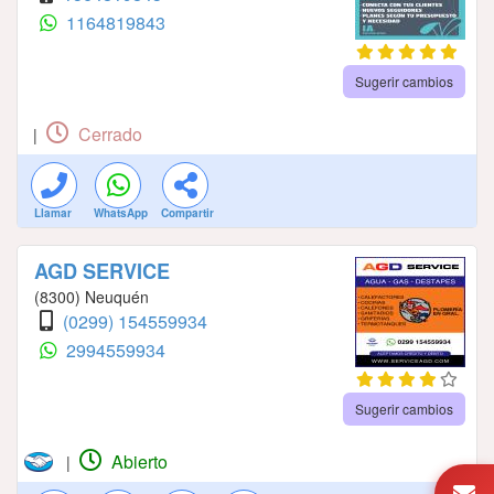
1164819843
Sugerir cambios
Cerrado
|
Llamar
WhatsApp
Compartir
AGD SERVICE
(8300) Neuquén
(0299) 154559934
2994559934
Sugerir cambios
Abierto
|