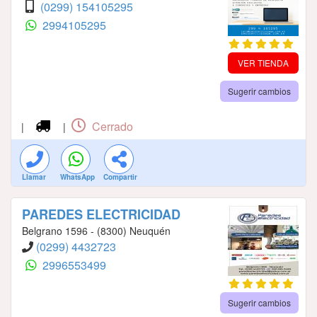
(0299) 154105295
2994105295
VER TIENDA
Sugerir cambios
Cerrado
|
|
Llamar
WhatsApp
Compartir
PAREDES ELECTRICIDAD
Belgrano 1596 - (8300) Neuquén
(0299) 4432723
2996553499
Sugerir cambios