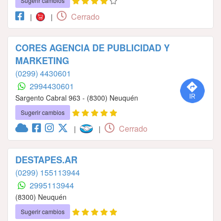
Sugerir cambios
Cerrado
|
|
CORES AGENCIA DE PUBLICIDAD Y
MARKETING
(0299) 4430601
2994430601
Sargento Cabral 963 - (8300) Neuquén
Sugerir cambios
Cerrado
|
|
DESTAPES.AR
(0299) 155113944
2995113944
(8300) Neuquén
Sugerir cambios