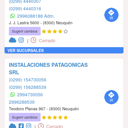
(0299) 4440307
(0299) 4440316
2996088188 Adm.
J. J. Lastra 5600 - (8300) Neuquén
Sugerir cambios
Cerrado
|
VER SUCURSALES
INSTALACIONES PATAGONICAS
SRL
(0299) 154730056
(0299) 156288539
2994730056
2996288539
Teodoro Planas 967 - (8300) Neuquén
Sugerir cambios
Cerrado
|