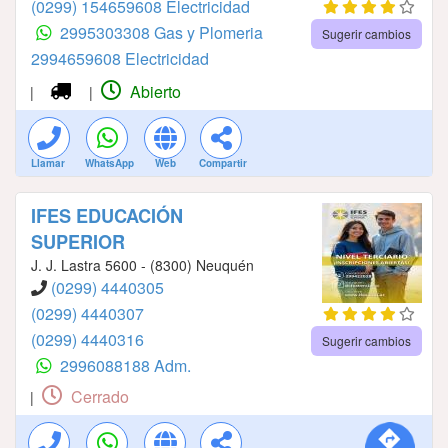
(0299) 154659608 Electricidad
2995303308 Gas y Plomeria
Sugerir cambios
2994659608 Electricidad
Abierto
|
|
Llamar
WhatsApp
Web
Compartir
IFES EDUCACIÓN
SUPERIOR
J. J. Lastra 5600 - (8300) Neuquén
(0299) 4440305
(0299) 4440307
(0299) 4440316
Sugerir cambios
2996088188 Adm.
Cerrado
|