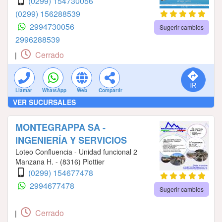
(0299) 154730056
(0299) 156288539
2994730056
Sugerir cambios
2996288539
Cerrado
|
Llamar
WhatsApp
Web
Compartir
VER SUCURSALES
MONTEGRAPPA SA -
INGENIERÍA Y SERVICIOS
Loteo Confluencia - Unidad funcional 2
Manzana H. - (8316) Plottier
(0299) 154677478
2994677478
Sugerir cambios
Cerrado
|