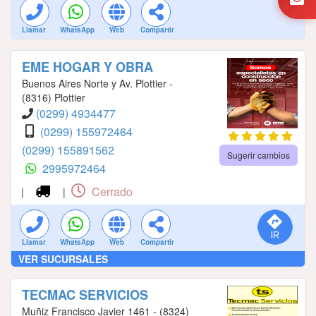
Llamar
WhatsApp
Web
Compartir
EME HOGAR Y OBRA
Buenos Aires Norte y Av. Plottier -
(8316) Plottier
(0299) 4934477
(0299) 155972464
(0299) 155891562
Sugerir cambios
2995972464
Cerrado
|
|
Llamar
WhatsApp
Web
Compartir
VER SUCURSALES
TECMAC SERVICIOS
Muñiz Francisco Javier 1461 - (8324)