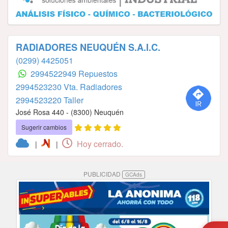
RADIADORES NEUQUÉN S.A.I.C.
(0299) 4425051
2994522949 Repuestos
2994523230 Vta. Radiadores
2994523220 Taller
José Rosa 440 - (8300) Neuquén
Sugerir cambios
Hoy cerrado.
|
|
PUBLICIDAD
GCAds