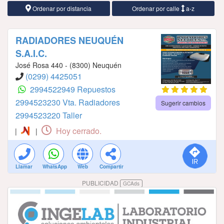
Ordenar por distancia
Ordenar por calle
a-z
RADIADORES NEUQUÉN
S.A.I.C.
José Rosa 440 - (8300) Neuquén
(0299) 4425051
2994522949 Repuestos
2994523230 Vta. Radiadores
Sugerir cambios
2994523220 Taller
Hoy cerrado.
|
|
Llamar
WhatsApp
Web
Compartir
PUBLICIDAD
GCAds