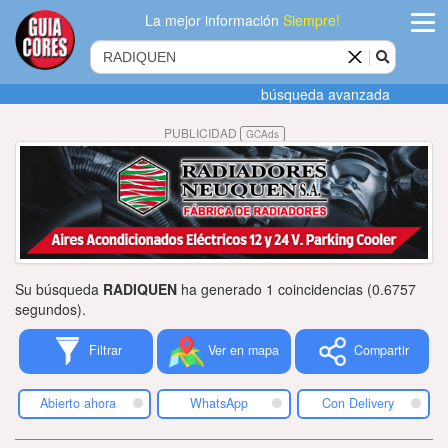
La mejor información
Siempre!
ingres
búsqueda avanzada
Agregar
PUBLICIDAD
GCAds
empres
Actualiza
datos
Publicida
Su búsqueda
RADIQUEN
ha generado 1 coincidencias (0.6757
Radio
segundos).
Filtrar
Ver en mapa
Compartir
Tiendacore
Contacteno
Abierto ahora
WhatsApp
Con Delivery