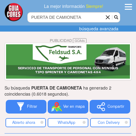
La mejor información
Siempre!
ingres
búsqueda avanzada
Agregar
PUBLICIDAD
GCAds
empres
Actualiza
datos
Publicida
Su búsqueda
PUERTA DE CAMIONETA
ha generado 2
Radio
coincidencias (0.6018 segundos).
Filtrar
Ver en mapa
Compartir
Tiendacore
Contacteno
Abierto ahora
WhatsApp
Con Delivery