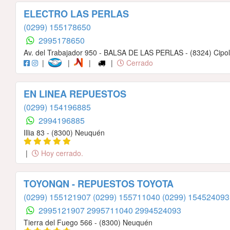
ELECTRO LAS PERLAS
(0299) 155178650
2995178650
Av. del Trabajador 950 - BALSA DE LAS PERLAS - (8324) Cipoll
|
|
|
|
Cerrado
EN LINEA REPUESTOS
(0299) 154196885
2994196885
Illia 83 - (8300) Neuquén
|
Hoy cerrado.
TOYONQN - REPUESTOS TOYOTA
(0299) 155121907
(0299) 155711040
(0299) 154524093
2995121907
2995711040
2994524093
Tierra del Fuego 566 - (8300) Neuquén