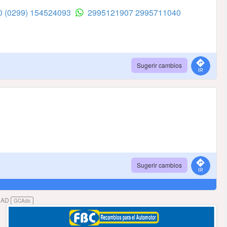
40
(0299) 154524093
2995121907
2995711040
Sugerir cambios
Sugerir cambios
DAD
GCAds