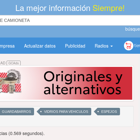
La mejor información
Siempre!
búsque
empresa
Actualizar datos
Publicidad
Radios
DAD
GCAds
GUARDABARROS
VIDRIOS PARA VEHICULOS
ESPEJOS
cias (0.569 segundos).