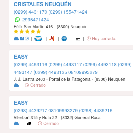
CRISTALES NEUQUÉN
(0299) 4431170
(0299) 155471424
2995471424
Félix San Martín 416 - (8300) Neuquén
|
|
|
|
|
Hoy cerrado.
EASY
(0299) 4493116
(0299) 4493117
(0299) 4493118
(0299)
4493147
(0299) 4493125
08109993279
J. J. Lastra 2400 - Portal de la Patagonia - (8300) Neuquén
|
Cerrado
EASY
(0298) 4439217
08109993279
(0298) 4439216
Viterbori 315 y Ruta 22 - (8332) General Roca
|
|
Cerrado