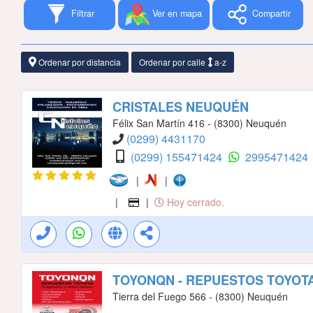
Filtrar
Ver en mapa
Compartir
Ordenar por distancia
Ordenar por calle
a-z
CRISTALES NEUQUÉN
Félix San Martín 416 - (8300) Neuquén
(0299) 4431170
(0299) 155471424
2995471424
|
|
|
|
Hoy cerrado.
TOYONQN - REPUESTOS TOYOT
Tierra del Fuego 566 - (8300) Neuquén