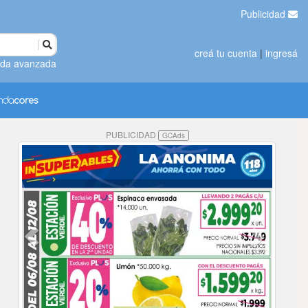
Publicidad
creá tu cuenta
|
ingresá
da avanzada
PUBLICIDAD
GCAds