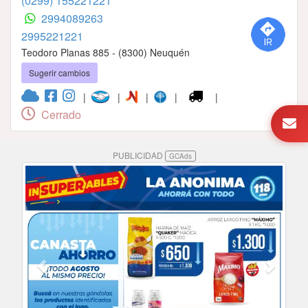
(0299) 155221221
2994089263
2995221221
Teodoro Planas 885 - (8300) Neuquén
Sugerir cambios
|
|
|
|
|
Cerrado
PUBLICIDAD
GCAds