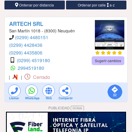
Ordenar por distancia
Ordenar por calle
a-z
ARTECH SRL
San Martín 1018 - (8300) Neuquén
(0299) 4480151
(0299) 4428436
(0299) 4435806
(0299) 4519180
Sugerir cambios
2994519180
Cerrado
|
|
Llamar
WhatsApp
Web
Compartir
PUBLICIDAD
GCAds