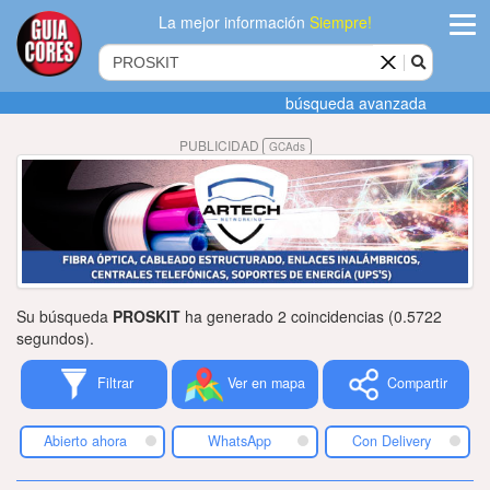
La mejor información
Siempre!
ingres
búsqueda avanzada
Agregar
PUBLICIDAD
GCAds
empres
Actualiza
datos
Publicida
Su búsqueda
PROSKIT
ha generado 2 coincidencias (0.5722
Radio
segundos).
Filtrar
Ver en mapa
Compartir
Tiendacore
Contacteno
Abierto ahora
WhatsApp
Con Delivery