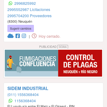
2996825992
2995552987 Licitaciones
2995704200 Proveedores
(8300) Neuquén
Sugerir cambios
Hoy cerrado.
|
PUBLICIDAD
GCAds
SIDEM INDUSTRIAL
(011) 1556368404
1156368404
El Lupulo s/n entre El Maiz y El Girasol - PIN