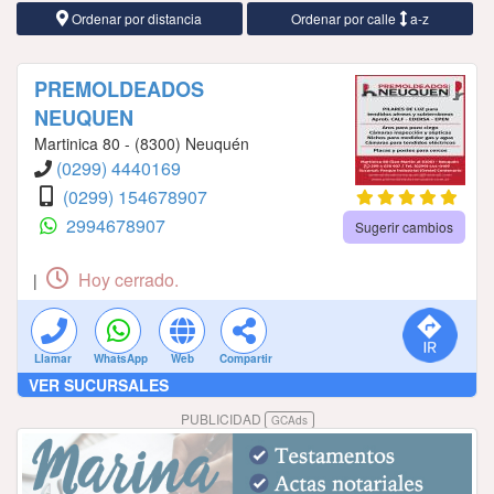
Ordenar por distancia
Ordenar por calle
a-z
PREMOLDEADOS
NEUQUEN
Martinica 80 - (8300) Neuquén
(0299) 4440169
(0299) 154678907
2994678907
Sugerir cambios
Hoy cerrado.
|
Llamar
WhatsApp
Web
Compartir
VER SUCURSALES
PUBLICIDAD
GCAds