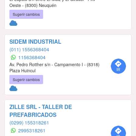
Oeste - (8300) Neuquén
Sugerir cambios
SIDEM INDUSTRIAL
(011) 1556368404
1156368404
Av. Pedro Rotther s/n - Campamento I - (8318)
Plaza Huincul
Sugerir cambios
ZILLE SRL - TALLER DE
PREFABRICADOS
(0299) 155318261
2995318261