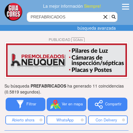
La mejor información
Siempre!
ingres
búsqueda avanzada
Agregar
PUBLICIDAD
GCAds
empres
Actualiza
datos
Publicida
Su búsqueda
PREFABRICADOS
ha generado 11 coincidencias
Radio
(0.5819 segundos).
Filtrar
Ver en mapa
Compartir
Tiendacore
Contacteno
Abierto ahora
WhatsApp
Con Delivery