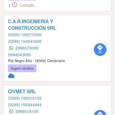
Cerrado
|
C.A.R.INGENIERIA Y
CONSTRUCCIÓN SRL
(0299) 156570099
(0299) 154043695
2996570099
2994043695
Río Negro 834 - (8309) Centenario
Sugerir cambios
CIVMET SRL
(0299) 156018105
(0299) 155944444
2996018105