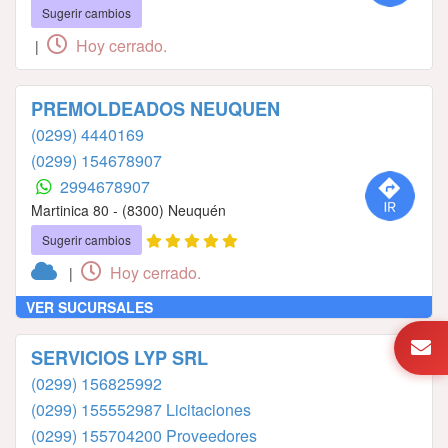
Sugerir cambios
Hoy cerrado.
|
PREMOLDEADOS NEUQUEN
(0299) 4440169
(0299) 154678907
2994678907
Martinica 80 - (8300) Neuquén
Sugerir cambios
Hoy cerrado.
|
VER SUCURSALES
SERVICIOS LYP SRL
(0299) 156825992
(0299) 155552987 Licitaciones
(0299) 155704200 Proveedores