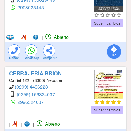
2995028448
Sugerir cambios
Abierto
|
|
|
Llamar
WhatsApp
Compartir
CERRAJERÍA BRION
Catriel 422 - (8300) Neuquén
(0299) 4436223
(0299) 156324037
2996324037
Sugerir cambios
Abierto
|
|
|