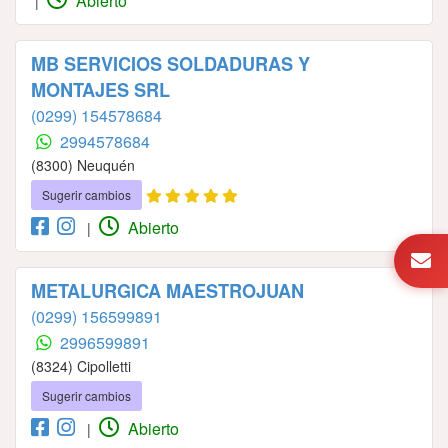
Abierto
|
MB SERVICIOS SOLDADURAS Y
MONTAJES SRL
(0299) 154578684
2994578684
(8300) Neuquén
Sugerir cambios
Abierto
|
METALURGICA MAESTROJUAN
(0299) 156599891
2996599891
(8324) Cipolletti
Sugerir cambios
Abierto
|