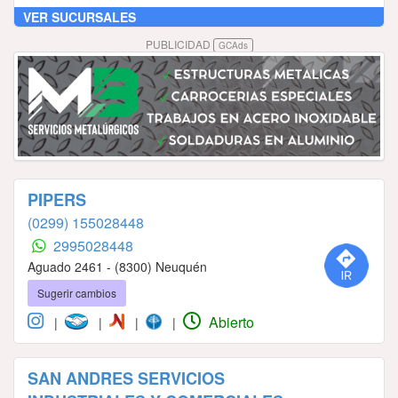
VER SUCURSALES
PUBLICIDAD
GCAds
PIPERS
(0299) 155028448
2995028448
Aguado 2461 - (8300) Neuquén
Sugerir cambios
Abierto
|
|
|
|
SAN ANDRES SERVICIOS