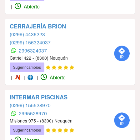
Abierto
|
CERRAJERÍA BRION
(0299) 4436223
(0299) 156324037
2996324037
Catriel 422 - (8300) Neuquén
Sugerir cambios
Abierto
|
|
|
INTERMAR PISCINAS
(0299) 155528970
2995528970
Misiones 975 - (8300) Neuquén
Sugerir cambios