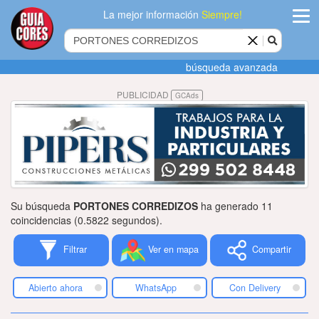
La mejor información
Siempre!
ingres
búsqueda avanzada
Agregar
PUBLICIDAD
GCAds
empres
Actualiza
datos
Publicida
Su búsqueda
PORTONES CORREDIZOS
ha generado 11
Radio
coincidencias (0.5822 segundos).
Filtrar
Ver en mapa
Compartir
Tiendacore
Contacteno
Abierto ahora
WhatsApp
Con Delivery