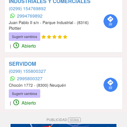
INDUSTRIALES Y COMERCIALES
(0299) 154769892
2994769892
Juan Pablo II s/n - Parque Industrial - (8316)
Plottier
Sugerir cambios
Abierto
|
SERVIDOM
(0299) 155800327
2995800327
Chocón 1772 - (8300) Neuquén
Sugerir cambios
Abierto
|
PUBLICIDAD
GCAds