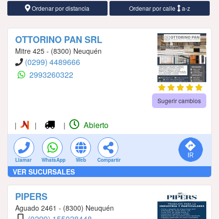
Ordenar por distancia
Ordenar por calle
a-z
OTTORINO PAN SRL
Mitre 425 - (8300) Neuquén
(0299) 4489666
2993260322
Sugerir cambios
Abierto
|
|
|
Llamar
WhatsApp
Web
Compartir
VER SUCURSALES
PIPERS
Aguado 2461 - (8300) Neuquén
(0299) 155028448