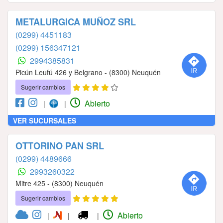
METALURGICA MUÑOZ SRL
(0299) 4451183
(0299) 156347121
2994385831
Picún Leufú 426 y Belgrano - (8300) Neuquén
Sugerir cambios
Abierto
|
|
VER SUCURSALES
OTTORINO PAN SRL
(0299) 4489666
2993260322
Mitre 425 - (8300) Neuquén
Sugerir cambios
Abierto
|
|
|