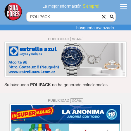
La mejor información
Siempre!
ingres
búsqueda avanzada
Agregar
PUBLICIDAD
GCAds
empres
Actualiza
datos
Publicida
Su búsqueda
POLIPACK
no ha generado coincidencias.
Radio
PUBLICIDAD
GCAds
Tiendacore
Contacteno