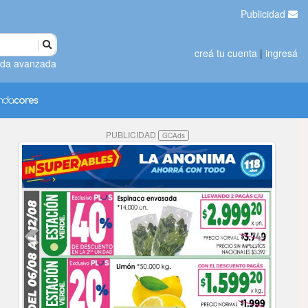
Publicidad
creá tu cuenta
|
ingresá
da avanzada
PUBLICIDAD
GCAds