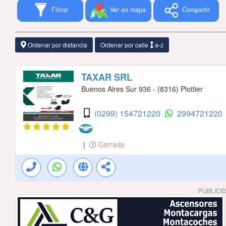
Filtrar
Ver en mapa
Compartir
Ordenar por distancia
Ordenar por calle
a-z
TAXAR SRL
Buenos Aires Sur 936 - (8316) Plottier
(0299) 154721220
2994721220
|
Cerrado
PUBLICI