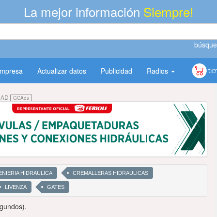
La mejor información
Siempre!
búsque
empresa
Actualizar datos
Publicidad
Radios
DAD
GCAds
ENIERIA HIDRAULICA
CREMALLERAS HIDRAULICAS
LIVENZA
GATES
egundos).