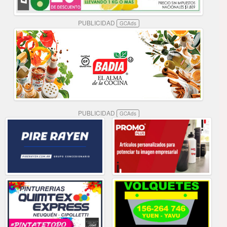
PUBLICIDAD
GCAds
PUBLICIDAD
GCAds