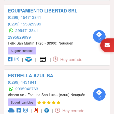
EQUIPAMIENTO LIBERTAD SRL
(0299) 154713841
(0299) 155829999
2994713841
2995829999
Félix San Martín 1720 - (8300) Neuquén
Sugerir cambios
Hoy cerrado.
|
|
|
ESTRELLA AZUL SA
(0299) 4431841
2995942763
Alcorta 98 - Esquina San Luis - (8300) Neuquén
Sugerir cambios
Hoy cerrado.
|
|
|