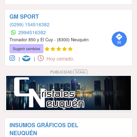
GM SPORT
(0299) 154516382
2994516382
Tronador 850 y El Cuy - (8300) Neuquén
Sugerir cambios
Hoy cerrado.
|
|
PUBLICIDAD
GCAds
INSUMOS GRÁFICOS DEL
NEUQUÉN