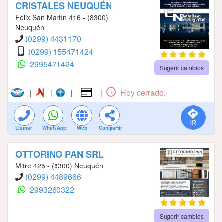
CRISTALES NEUQUÉN
Félix San Martín 416 - (8300)
Neuquén
(0299) 4431170
(0299) 155471424
2995471424
Sugerir cambios
Hoy cerrado.
|
|
|
|
Llamar
WhatsApp
Web
Compartir
OTTORINO PAN SRL
Mitre 425 - (8300) Neuquén
(0299) 4489666
2993260322
Sugerir cambios