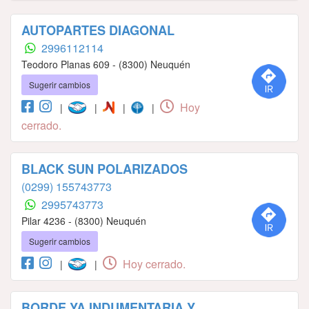
AUTOPARTES DIAGONAL
2996112114
Teodoro Planas 609 - (8300) Neuquén
Sugerir cambios
Hoy
|
|
|
|
cerrado.
BLACK SUN POLARIZADOS
(0299) 155743773
2995743773
Pilar 4236 - (8300) Neuquén
Sugerir cambios
Hoy cerrado.
|
|
BORDE YA INDUMENTARIA Y