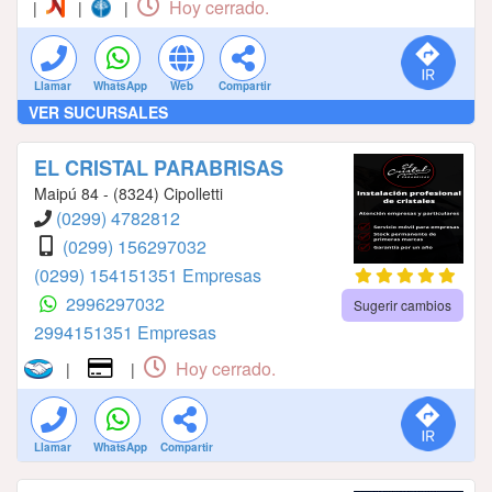
Hoy cerrado.
|
|
|
Llamar
WhatsApp
Web
Compartir
VER SUCURSALES
EL CRISTAL PARABRISAS
Maipú 84 - (8324) Cipolletti
(0299) 4782812
(0299) 156297032
(0299) 154151351 Empresas
2996297032
Sugerir cambios
2994151351 Empresas
Hoy cerrado.
|
|
Llamar
WhatsApp
Compartir