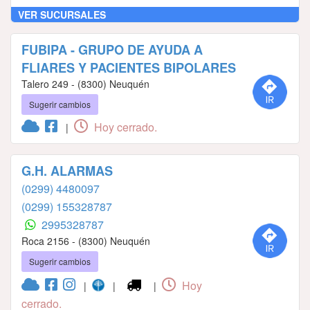
VER SUCURSALES
FUBIPA - GRUPO DE AYUDA A
FLIARES Y PACIENTES BIPOLARES
Talero 249 - (8300) Neuquén
Sugerir cambios
Hoy cerrado.
|
G.H. ALARMAS
(0299) 4480097
(0299) 155328787
2995328787
Roca 2156 - (8300) Neuquén
Sugerir cambios
Hoy
|
|
|
cerrado.