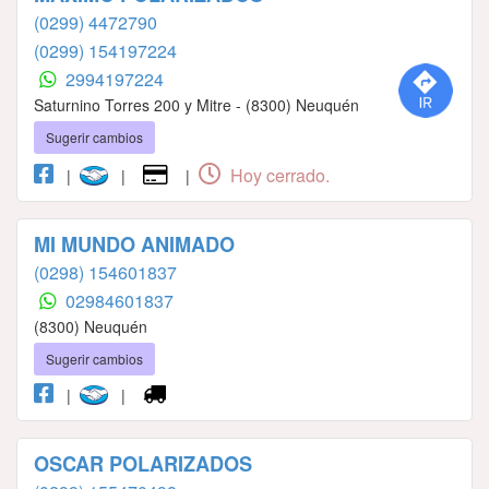
(0299) 4472790
(0299) 154197224
2994197224
Saturnino Torres 200 y Mitre - (8300) Neuquén
Sugerir cambios
Hoy cerrado.
|
|
|
MI MUNDO ANIMADO
(0298) 154601837
02984601837
(8300) Neuquén
Sugerir cambios
|
|
OSCAR POLARIZADOS