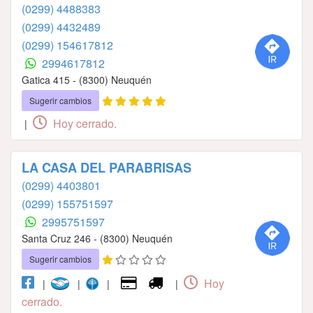
(0299) 4488383
(0299) 4432489
(0299) 154617812
2994617812
Gatica 415 - (8300) Neuquén
Sugerir cambios
Hoy cerrado.
|
LA CASA DEL PARABRISAS
(0299) 4403801
(0299) 155751597
2995751597
Santa Cruz 246 - (8300) Neuquén
Sugerir cambios
Hoy
|
|
|
|
cerrado.