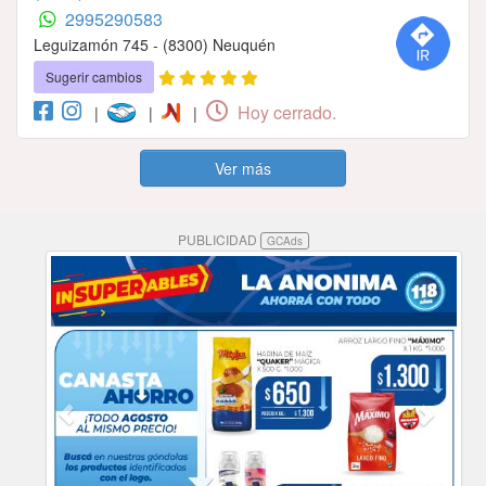
2995290583
Leguizamón 745 - (8300) Neuquén
Sugerir cambios
Hoy cerrado.
|
|
|
Ver más
PUBLICIDAD
GCAds