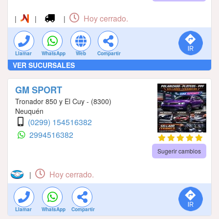
Hoy cerrado.
|
|
|
Llamar
WhatsApp
Web
Compartir
VER SUCURSALES
GM SPORT
Tronador 850 y El Cuy - (8300)
Neuquén
(0299) 154516382
2994516382
Sugerir cambios
Hoy cerrado.
|
Llamar
WhatsApp
Compartir