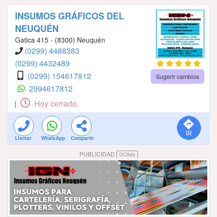
INSUMOS GRÁFICOS DEL
NEUQUÉN
Gatica 415 - (8300) Neuquén
(0299) 4488383
(0299) 4432489
(0299) 154617812
Sugerir cambios
2994617812
Hoy cerrado.
|
Llamar
WhatsApp
Compartir
PUBLICIDAD
GCAds