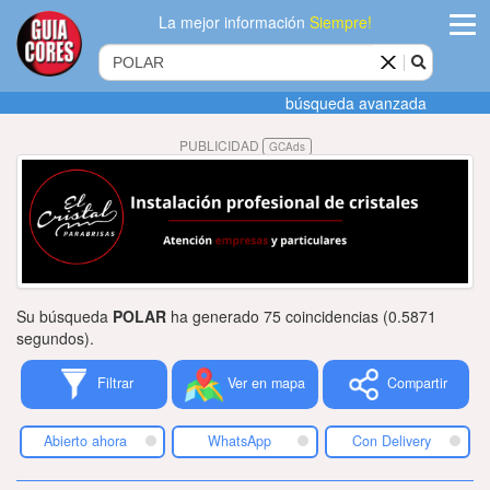
La mejor información
Siempre!
ingres
búsqueda avanzada
Agregar
PUBLICIDAD
GCAds
empres
Actualiza
datos
Publicida
Su búsqueda
POLAR
ha generado 75 coincidencias (0.5871
Radio
segundos).
Filtrar
Ver en mapa
Compartir
Tiendacore
Contacteno
Abierto ahora
WhatsApp
Con Delivery