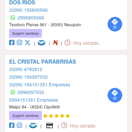
DOS RIOS
(0299) 155805566
2995805566
Teodoro Planas 961 - (8300) Neuquén
Sugerir cambios
Hoy cerrado.
|
|
|
EL CRISTAL PARABRISAS
(0299) 4782812
(0299) 156297032
(0299) 154151351 Empresas
2996297032
2994151351 Empresas
Maipú 84 - (8324) Cipolletti
Sugerir cambios
Hoy cerrado.
|
|
|