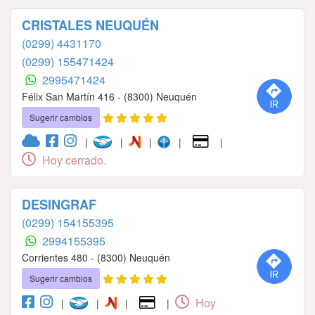
CRISTALES NEUQUÉN
(0299) 4431170
(0299) 155471424
2995471424
Félix San Martín 416 - (8300) Neuquén
Sugerir cambios
|
|
|
|
|
Hoy cerrado.
DESINGRAF
(0299) 154155395
2994155395
Corrientes 480 - (8300) Neuquén
Sugerir cambios
Hoy
|
|
|
|