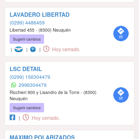
LAVADERO LIBERTAD
(0299) 4486459
Libertad 455 - (8300) Neuquén
Sugerir cambios
Hoy cerrado.
|
|
|
LSC DETAIL
(0299) 156304479
2996304479
Ricchieri 900 y Lisandro de la Torre - (8300)
Neuquén
Sugerir cambios
Hoy cerrado.
|
MAXIMO POLARIZADOS