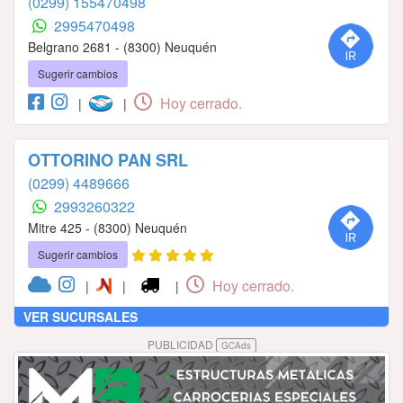
(0299) 155470498
2995470498
Belgrano 2681 - (8300) Neuquén
Sugerir cambios
Hoy cerrado.
|
|
OTTORINO PAN SRL
(0299) 4489666
2993260322
Mitre 425 - (8300) Neuquén
Sugerir cambios
Hoy cerrado.
|
|
|
VER SUCURSALES
PUBLICIDAD
GCAds