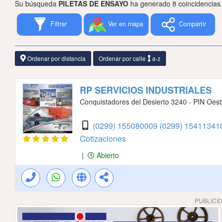
Su búsqueda
PILETAS DE ENSAYO
ha generado 8 coincidencias
Filtrar
Ver en mapa
Compartir
Ordenar por distancia
Ordenar por calle
a-z
RP SERVICIOS INDUSTRIALES
Conquistadores del Desierto 3240 - PIN Oes
(0299) 155080009
(0299) 1541134
Cotizaciones
|
Abierto
PUBLICI