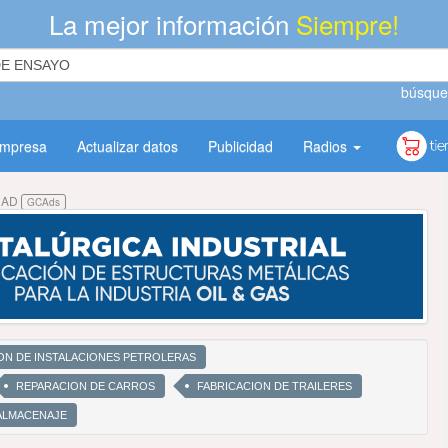
La mejor información
Siempre!
búsque
empresa
Actualizar datos
Publicidad
Radios
DAD
GCAds
N DE INSTALACIONES PETROLERAS
REPARACION DE CARROS
FABRICACION DE TRAILERES
ALMACENAJE