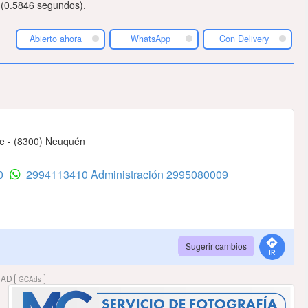
 (0.5846 segundos).
Abierto ahora
WhatsApp
Con Delivery
te - (8300) Neuquén
10
2994113410 Administración
2995080009
Sugerir cambios
DAD
GCAds