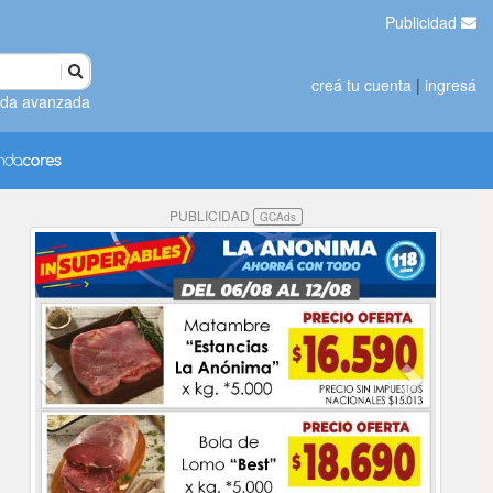
Publicidad
creá tu cuenta
|
ingresá
da avanzada
PUBLICIDAD
GCAds