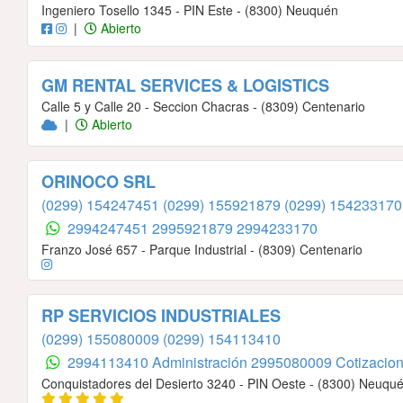
Ingeniero Tosello 1345 - PIN Este - (8300) Neuquén
|
Abierto
GM RENTAL SERVICES & LOGISTICS
Calle 5 y Calle 20 - Seccion Chacras - (8309) Centenario
|
Abierto
ORINOCO SRL
(0299) 154247451
(0299) 155921879
(0299) 154233170
2994247451
2995921879
2994233170
Franzo José 657 - Parque Industrial - (8309) Centenario
RP SERVICIOS INDUSTRIALES
(0299) 155080009
(0299) 154113410
2994113410 Administración
2995080009 Cotizacio
Conquistadores del Desierto 3240 - PIN Oeste - (8300) Neuqu