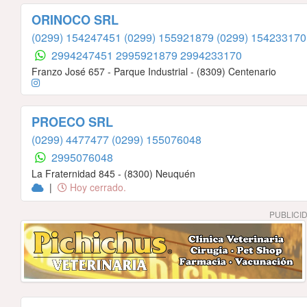
ORINOCO SRL
(0299) 154247451
(0299) 155921879
(0299) 154233170
2994247451
2995921879
2994233170
Franzo José 657 - Parque Industrial - (8309) Centenario
PROECO SRL
(0299) 4477477
(0299) 155076048
2995076048
La Fraternidad 845 - (8300) Neuquén
|
Hoy cerrado.
PUBLICI