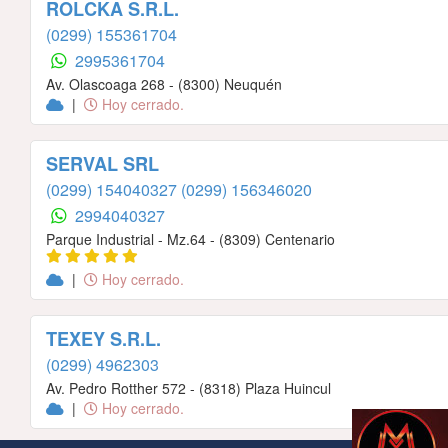
ROLCKA S.R.L.
(0299) 155361704
2995361704
Av. Olascoaga 268 - (8300) Neuquén
|
Hoy cerrado.
SERVAL SRL
(0299) 154040327
(0299) 156346020
2994040327
Parque Industrial - Mz.64 - (8309) Centenario
|
Hoy cerrado.
TEXEY S.R.L.
(0299) 4962303
Av. Pedro Rotther 572 - (8318) Plaza Huincul
|
Hoy cerrado.