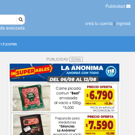
Publicidad
creá tu cuenta
|
ingresá
da avanzada
PUBLICIDAD
GCAds