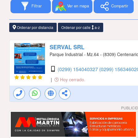
Filtrar
Ver en mapa
Compartir
Ordenar por distancia
Ordenar por calle
a-z
SERVAL SRL
Parque Industrial - Mz.64 - (8309) Centenari
(0299) 154040327
(0299) 1563460
|
Hoy cerrado.
PUBLICI