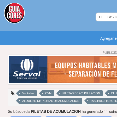
Agregar 
PUBLICI
Ver todos
CVM
PILETAS DE ACUMULACION
CLU
ALQUILER DE PILETAS DE ACUMULACION
TABLEROS ELECT
Su búsqueda
PILETAS DE ACUMULACION
ha generado 11 coinc