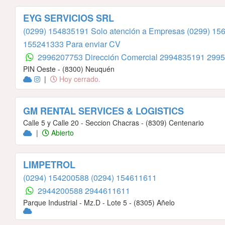
EYG SERVICIOS SRL
(0299) 154835191 Solo atención a Empresas
(0299) 15
155241333 Para enviar CV
2996207753 Dirección Comercial
2994835191
2995
PIN Oeste - (8300) Neuquén
|
Hoy cerrado.
GM RENTAL SERVICES & LOGISTICS
Calle 5 y Calle 20 - Seccion Chacras - (8309) Centenario
|
Abierto
LIMPETROL
(0294) 154200588
(0294) 154611611
2944200588
2944611611
Parque Industrial - Mz.D - Lote 5 - (8305) Añelo