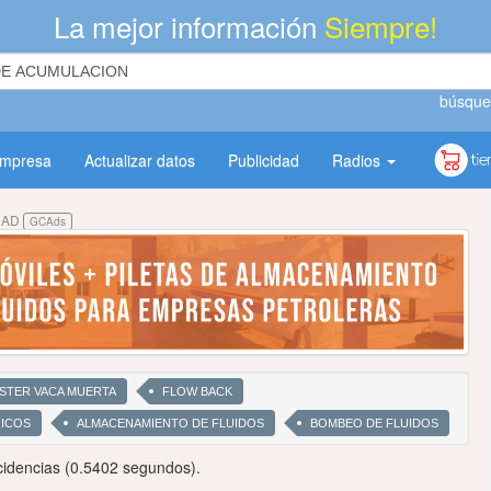
La mejor información
Siempre!
búsque
empresa
Actualizar datos
Publicidad
Radios
DAD
GCAds
STER VACA MUERTA
FLOW BACK
RICOS
ALMACENAMIENTO DE FLUIDOS
BOMBEO DE FLUIDOS
idencias (0.5402 segundos).