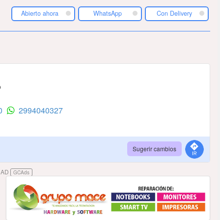
Abierto ahora
WhatsApp
Con Delivery
o
20
2994040327
Sugerir cambios
DAD
GCAds