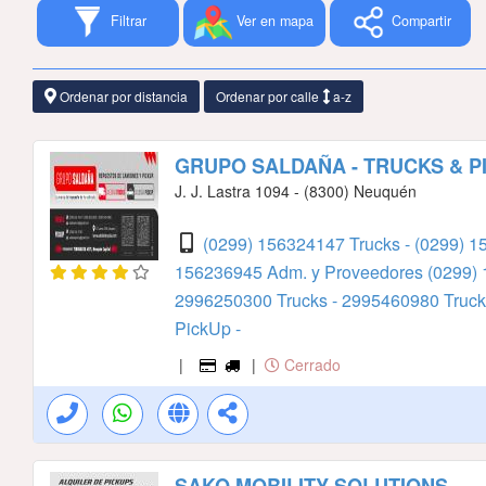
Filtrar
Ver en mapa
Compartir
Ordenar por distancia
Ordenar por calle
a-z
GRUPO SALDAÑA - TRUCKS & P
J. J. Lastra 1094 - (8300) Neuquén
(0299) 156324147 Trucks -
(0299) 1
156236945 Adm. y Proveedores
(0299)
2996250300 Trucks -
2995460980 Truck
PickUp -
|
|
Cerrado
SAKO MOBILITY SOLUTIONS