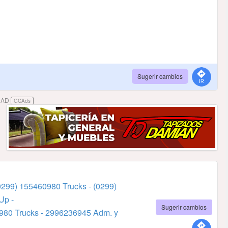
Sugerir cambios
DAD
GCAds
0299) 155460980 Trucks -
(0299)
Up -
Sugerir cambios
80 Trucks -
2996236945 Adm. y