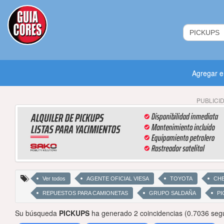
Agregar 
PUBLICI
Ver todos
AGENTE OFICIAL VIESA
TOYOTA
CH
REPUESTOS PARA CAMIONETAS
GRUPO SALDAÑA
PI
Su búsqueda
PICKUPS
ha generado 2 coincidencias (0.7036 seg