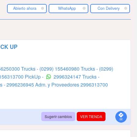
Abierto ahora
WhatsApp
Con Delivery
ICK UP
56250300 Trucks -
(0299) 155460980 Trucks -
(0299)
 156313700 PickUp -
2996324147 Trucks -
s -
2996236945 Adm. y Proveedores
2996313700
Sugerir cambios
VER TIENDA