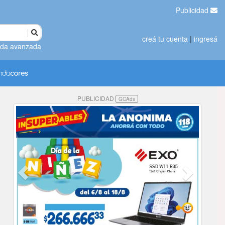
Publicidad
creá tu cuenta
|
ingresá
da avanzada
PUBLICIDAD
GCAds