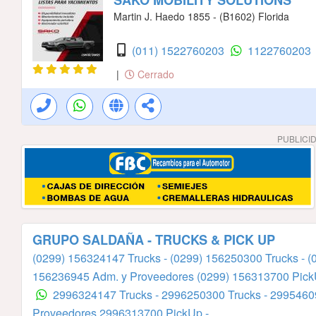
Martin J. Haedo 1855 - (B1602) Florida
(011) 1522760203
1122760203
|
Cerrado
PUBLICI
GRUPO SALDAÑA - TRUCKS & PICK UP
(0299) 156324147 Trucks -
(0299) 156250300 Trucks -
(
156236945 Adm. y Proveedores
(0299) 156313700 Pick
2996324147 Trucks -
2996250300 Trucks -
29954609
Proveedores
2996313700 PickUp -