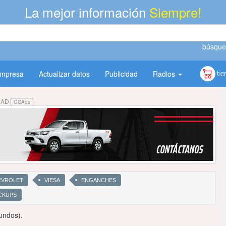
La mejor información
Siempre!
búsque
empresa
Actualizar datos
Publicidad
Radios
DAD
GCAds
EVROLET
VIESA
ENGANCHES
CKUPS
undos).