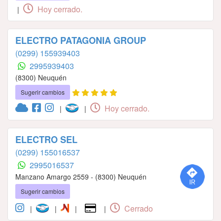
Hoy cerrado.
|
ELECTRO PATAGONIA GROUP
(0299) 155939403
2995939403
(8300) Neuquén
Sugerir cambios
Hoy cerrado.
|
|
ELECTRO SEL
(0299) 155016537
2995016537
Manzano Amargo 2559 - (8300) Neuquén
Sugerir cambios
Cerrado
|
|
|
|