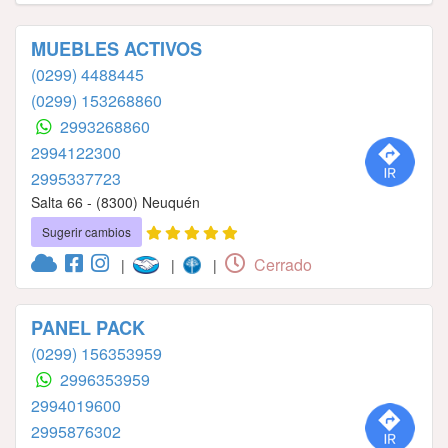
MUEBLES ACTIVOS
(0299) 4488445
(0299) 153268860
2993268860
2994122300
2995337723
Salta 66 - (8300) Neuquén
Sugerir cambios
Cerrado
|
|
|
PANEL PACK
(0299) 156353959
2996353959
2994019600
2995876302