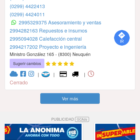
(0299) 4422413
(0299) 4424011
2995329375 Asesoramiento y ventas
2994282163⁣⁣⁣⁣⁣⁣⁣⁣⁣⁣⁣⁣⁣⁣⁣ ⁣⁣⁣⁣⁣⁣⁣⁣⁣⁣⁣⁣⁣⁣⁣Repuestos e insumos
2995094028⁣⁣⁣⁣⁣⁣⁣⁣⁣⁣⁣⁣⁣⁣⁣ Calefacción central
2994217202⁣⁣⁣⁣⁣⁣⁣⁣⁣⁣⁣⁣⁣ Proyecto e ingeniería
Ministro González 165 - (8300) Neuquén
Sugerir cambios
|
|
|
Cerrado
Ver más
PUBLICIDAD
GCAds