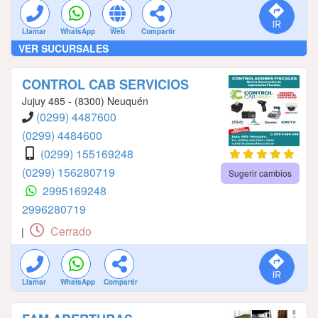
Llamar
WhatsApp
Web
Compartir
VER SUCURSALES
CONTROL CAB SERVICIOS
Jujuy 485 - (8300) Neuquén
(0299) 4487600
(0299) 4484600
(0299) 155169248
(0299) 156280719
Sugerir cambios
2995169248
2996280719
Cerrado
|
Llamar
WhatsApp
Compartir