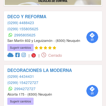
DECO Y REFORMA
(0299) 4488423
(0299) 155805625
2995805625
San Martín 602 y Leguizamón - (8300) Neuquén
Sugerir cambios
Cerrado
|
|
DECORACIONES LA MODERNA
(0299) 4434431
(0299) 154272727
2994272727
Alcorta 175 - (8300) Neuquén
Sugerir cambios