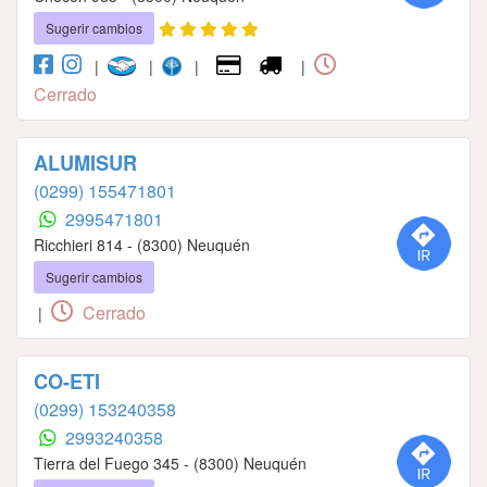
Sugerir cambios
|
|
|
|
Cerrado
ALUMISUR
(0299) 155471801
2995471801
Ricchieri 814 - (8300) Neuquén
Sugerir cambios
Cerrado
|
CO-ETI
(0299) 153240358
2993240358
Tierra del Fuego 345 - (8300) Neuquén