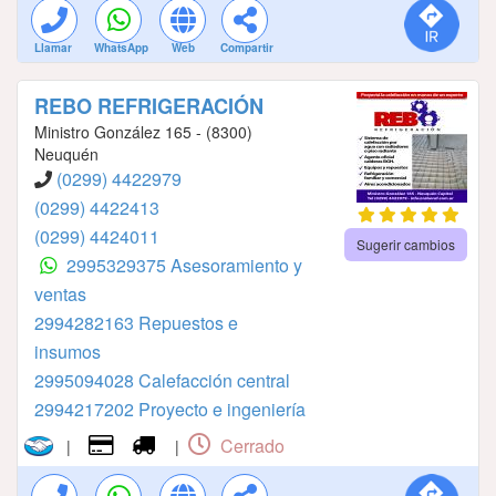
Llamar
WhatsApp
Web
Compartir
REBO REFRIGERACIÓN
Ministro González 165 - (8300)
Neuquén
(0299) 4422979
(0299) 4422413
(0299) 4424011
Sugerir cambios
2995329375 Asesoramiento y
ventas
2994282163⁣⁣⁣⁣⁣⁣⁣⁣⁣⁣⁣⁣⁣⁣⁣ ⁣⁣⁣⁣⁣⁣⁣⁣⁣⁣⁣⁣⁣⁣⁣Repuestos e
insumos
2995094028⁣⁣⁣⁣⁣⁣⁣⁣⁣⁣⁣⁣⁣⁣⁣ Calefacción central
2994217202⁣⁣⁣⁣⁣⁣⁣⁣⁣⁣⁣⁣⁣ Proyecto e ingeniería
Cerrado
|
|