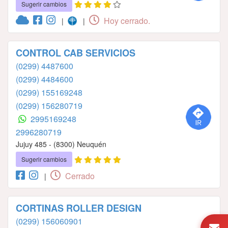
Sugerir cambios
Hoy cerrado.
|
|
CONTROL CAB SERVICIOS
(0299) 4487600
(0299) 4484600
(0299) 155169248
(0299) 156280719
2995169248
2996280719
Jujuy 485 - (8300) Neuquén
Sugerir cambios
Cerrado
|
CORTINAS ROLLER DESIGN
(0299) 156060901