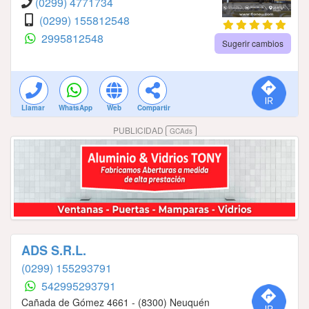
(0299) 4771734
(0299) 155812548
2995812548
Sugerir cambios
Llamar
WhatsApp
Web
Compartir
PUBLICIDAD
GCAds
ADS S.R.L.
(0299) 155293791
542995293791
Cañada de Gómez 4661 - (8300) Neuquén