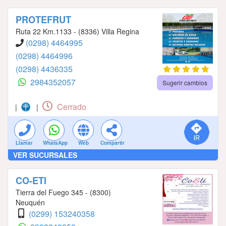
PROTEFRUT
Ruta 22 Km.1133 - (8336) Villa Regina
(0298) 4464995
(0298) 4464996
(0298) 4436335
2984352057
Sugerir cambios
Cerrado
|
|
Llamar
WhatsApp
Web
Compartir
VER SUCURSALES
CO-ETI
Tierra del Fuego 345 - (8300)
Neuquén
(0299) 153240358