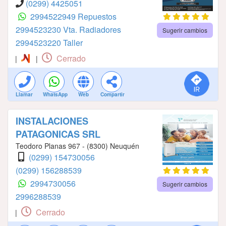
(0299) 4425051
2994522949 Repuestos
2994523230 Vta. Radiadores
Sugerir cambios
2994523220 Taller
Cerrado
|
|
Llamar
WhatsApp
Web
Compartir
INSTALACIONES
PATAGONICAS SRL
Teodoro Planas 967 - (8300) Neuquén
(0299) 154730056
(0299) 156288539
2994730056
Sugerir cambios
2996288539
Cerrado
|