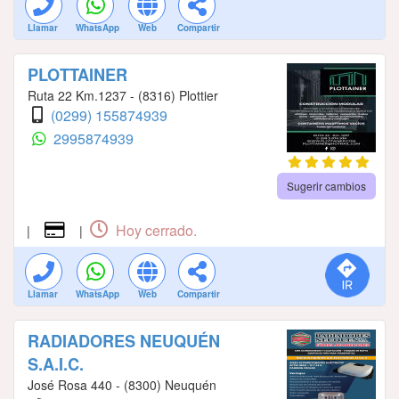
Llamar
WhatsApp
Web
Compartir
PLOTTAINER
Ruta 22 Km.1237 - (8316) Plottier
(0299) 155874939
2995874939
Sugerir cambios
Hoy cerrado.
|
|
Llamar
WhatsApp
Web
Compartir
RADIADORES NEUQUÉN
S.A.I.C.
José Rosa 440 - (8300) Neuquén