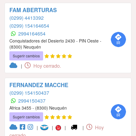
FAM ABERTURAS
(0299) 4413392
(0299) 154164654
2994164654
Conquistadores del Desierto 2430 - PIN Oeste -
(8300) Neuquén
Sugerir cambios
Hoy cerrado.
|
FERNANDEZ MACCHE
(0299) 154150437
2994150437
Africa 3455 - (8300) Neuquén
Sugerir cambios
Hoy
|
|
|
|
cerrado.