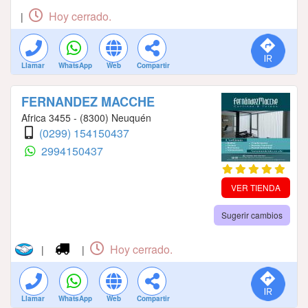
Hoy cerrado.
|
Llamar
WhatsApp
Web
Compartir
FERNANDEZ MACCHE
Africa 3455 - (8300) Neuquén
(0299) 154150437
2994150437
VER TIENDA
Sugerir cambios
Hoy cerrado.
|
|
Llamar
WhatsApp
Web
Compartir