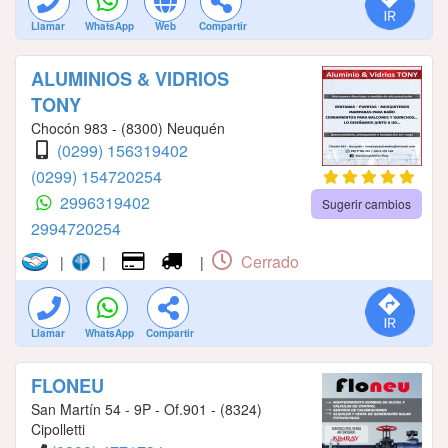
Llamar
WhatsApp
Web
Compartir
ALUMINIOS & VIDRIOS
TONY
Chocón 983 - (8300) Neuquén
(0299) 156319402
(0299) 154720254
2996319402
Sugerir cambios
2994720254
Cerrado
|
|
|
Llamar
WhatsApp
Compartir
FLONEU
San Martín 54 - 9P - Of.901 - (8324)
Cipolletti