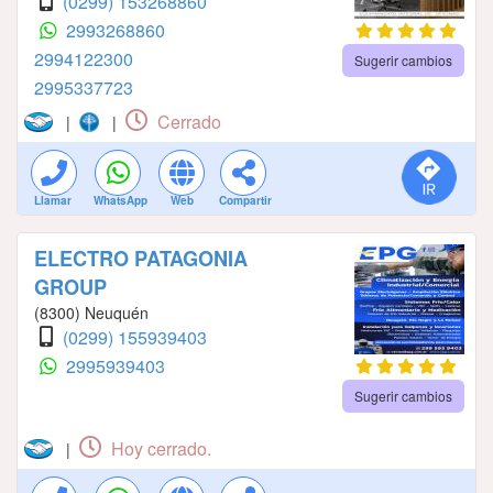
(0299) 153268860
2993268860
2994122300
Sugerir cambios
2995337723
Cerrado
|
|
Llamar
WhatsApp
Web
Compartir
ELECTRO PATAGONIA
GROUP
(8300) Neuquén
(0299) 155939403
2995939403
Sugerir cambios
Hoy cerrado.
|