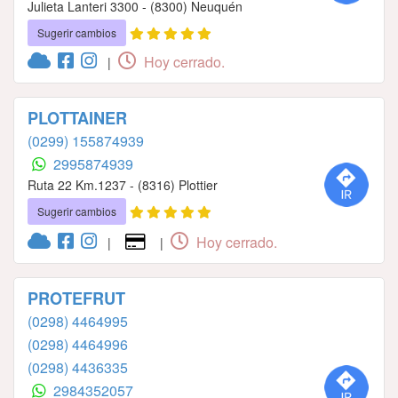
Julieta Lanteri 3300 - (8300) Neuquén
Sugerir cambios
Hoy cerrado.
|
PLOTTAINER
(0299) 155874939
2995874939
Ruta 22 Km.1237 - (8316) Plottier
Sugerir cambios
Hoy cerrado.
|
|
PROTEFRUT
(0298) 4464995
(0298) 4464996
(0298) 4436335
2984352057