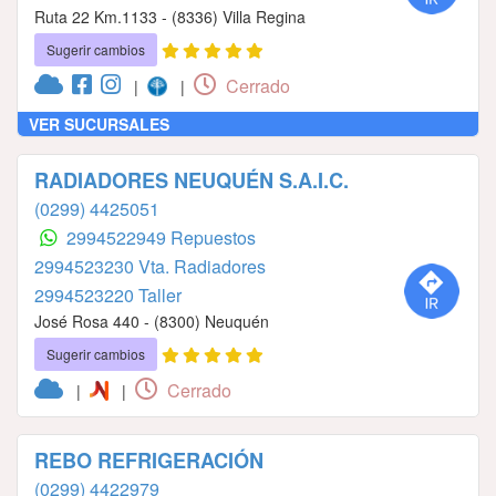
Ruta 22 Km.1133 - (8336) Villa Regina
Sugerir cambios
Cerrado
|
|
VER SUCURSALES
RADIADORES NEUQUÉN S.A.I.C.
(0299) 4425051
2994522949 Repuestos
2994523230 Vta. Radiadores
2994523220 Taller
José Rosa 440 - (8300) Neuquén
Sugerir cambios
Cerrado
|
|
REBO REFRIGERACIÓN
(0299) 4422979