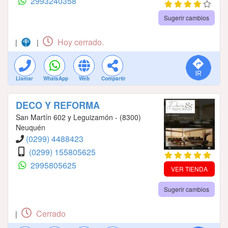
2993240358
Sugerir cambios
Hoy cerrado.
|
|
Llamar
WhatsApp
Web
Compartir
DECO Y REFORMA
San Martín 602 y Leguizamón - (8300)
Neuquén
(0299) 4488423
(0299) 155805625
2995805625
VER TIENDA
Sugerir cambios
Cerrado
|