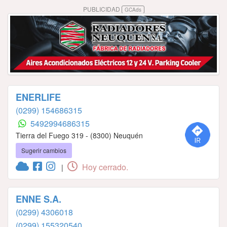
PUBLICIDAD
GCAds
ENERLIFE
(0299) 154686315
‪5492994686315‬
Tierra del Fuego 319 - (8300) Neuquén
Sugerir cambios
Hoy cerrado.
|
ENNE S.A.
(0299) 4306018
(0299) 155320540