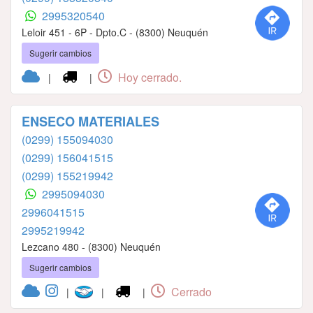
2995320540
Leloir 451 - 6P - Dpto.C - (8300) Neuquén
Sugerir cambios
Hoy cerrado.
|
|
ENSECO MATERIALES
(0299) 155094030
(0299) 156041515
(0299) 155219942
2995094030
2996041515
2995219942
Lezcano 480 - (8300) Neuquén
Sugerir cambios
Cerrado
|
|
|