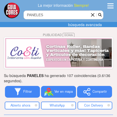
La mejor información
Siempre!
ingres
búsqueda avanzada
Agregar
PUBLICIDAD
GCAds
empres
Actualiza
datos
Publicida
Su búsqueda
PANELES
ha generado 107 coincidencias (0.6136
Radio
segundos).
Filtrar
Ver en mapa
Compartir
Tiendacore
Contacteno
Abierto ahora
WhatsApp
Con Delivery