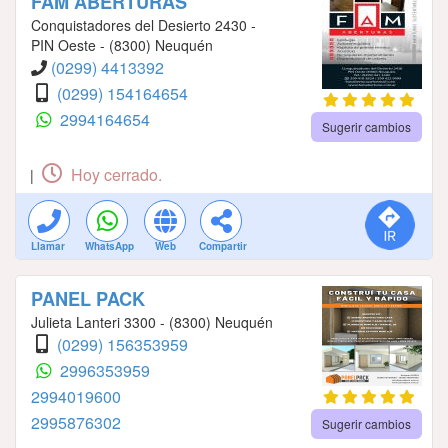
FAM ABERTURAS
Conquistadores del Desierto 2430 -
PIN Oeste - (8300) Neuquén
(0299) 4413392
(0299) 154164654
2994164654
Sugerir cambios
Hoy cerrado.
|
Llamar
WhatsApp
Web
Compartir
PANEL PACK
Julieta Lanteri 3300 - (8300) Neuquén
(0299) 156353959
2996353959
2994019600
2995876302
Sugerir cambios