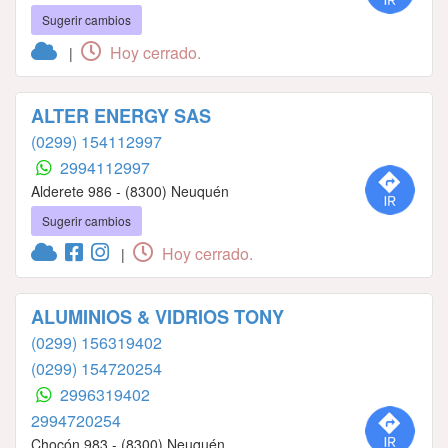
Sugerir cambios
Hoy cerrado.
|
ALTER ENERGY SAS
(0299) 154112997
2994112997
Alderete 986 - (8300) Neuquén
Sugerir cambios
Hoy cerrado.
|
ALUMINIOS & VIDRIOS TONY
(0299) 156319402
(0299) 154720254
2996319402
2994720254
Chocón 983 - (8300) Neuquén