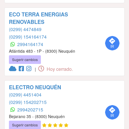
ECO TERRA ENERGIAS
RENOVABLES
(0299) 4474849
(0299) 154164174
2994164174
Atlántida 483 - 1P - (8300) Neuquén
Sugerir cambios
Hoy cerrado.
|
ELECTRO NEUQUÉN
(0299) 4451404
(0299) 154202715
2994202715
Bejarano 35 - (8300) Neuquén
Sugerir cambios