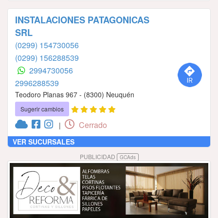
INSTALACIONES PATAGONICAS
SRL
(0299) 154730056
(0299) 156288539
2994730056
2996288539
Teodoro Planas 967 - (8300) Neuquén
Sugerir cambios
Cerrado
|
VER SUCURSALES
PUBLICIDAD
GCAds