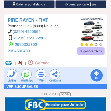
Ordenar por distancia
Ordenar por calle
a-z
PIRE RAYEN - FIAT
Perticone 905 - (8300) Neuquén
(0299) 4420999
(0299) 155322802
2995322802
2994602480
Sugerir cambios
Cerrado
|
|
Llamar
WhatsApp
Web
Compartir
VER SUCURSALES
PUBLICIDAD
GCAds