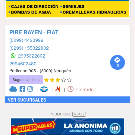
PIRE RAYEN - FIAT
(0299) 4420999
(0299) 155322802
2995322802
2994602480
Perticone 905 - (8300) Neuquén
Sugerir cambios
Cerrado
|
|
|
VER SUCURSALES
PUBLICIDAD
GCAds