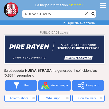
La mejor información
Siempre!
ingres
búsqueda avanzada
Agregar
PUBLICIDAD
GCAds
empres
Actualiza
datos
Publicida
Su búsqueda
NUEVA STRADA
ha generado 1 coincidencias
Radio
(0.6314 segundos).
Filtrar
Ver en mapa
Compartir
Tiendacore
Contacteno
Abierto ahora
WhatsApp
Con Delivery