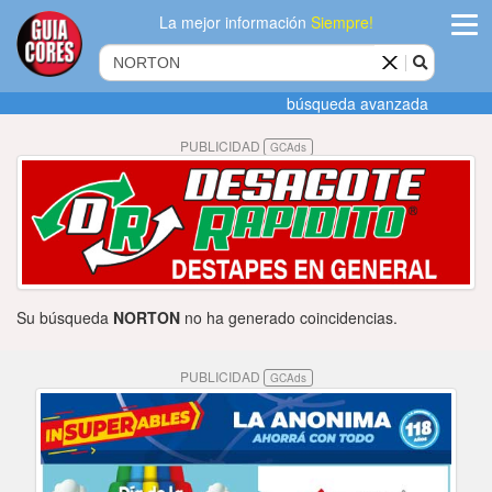
La mejor información
Siempre!
ingres
búsqueda avanzada
Agregar
PUBLICIDAD
GCAds
empres
Actualiza
datos
Publicida
Su búsqueda
NORTON
no ha generado coincidencias.
Radio
PUBLICIDAD
GCAds
Tiendacore
Contacteno