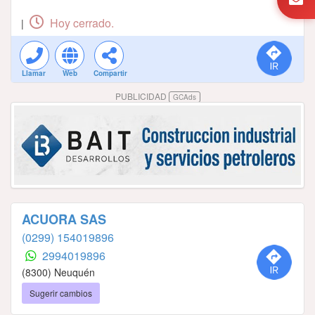
Hoy cerrado.
|
Llamar
Web
Compartir
PUBLICIDAD
GCAds
ACUORA SAS
(0299) 154019896
2994019896
(8300) Neuquén
Sugerir cambios