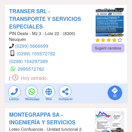
TRANSER SRL -
TRANSPORTE Y SERVICIOS
ESPECIALES
PIN Oeste - Mz.3 - Lote 22 - (8300)
Neuquén
(0299) 5666699
Sugerir cambios
(0299) 155572782
(0299) 154297389
2995572782
Hoy cerrado.
|
Llamar
WhatsApp
Web
Compartir
MONTEGRAPPA SA -
INGENIERÍA Y SERVICIOS
Loteo Confluencia - Unidad funcional 2