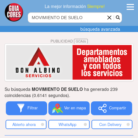
La mejor información
Siempre!
ingres
búsqueda avanzada
Agregar
PUBLICIDAD
GCAds
empres
Actualiza
datos
Publicida
Su búsqueda
MOVIMIENTO DE SUELO
ha generado 239
Radio
coincidencias (0.6141 segundos).
Filtrar
Ver en mapa
Compartir
Tiendacore
Contacteno
Abierto ahora
WhatsApp
Con Delivery