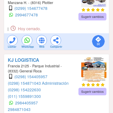
Manzana H. - (8316) Plottier
(0299) 154677478
2994677478
Sugerir cambios
Hoy cerrado.
|
Llamar
WhatsApp
Web
Compartir
KJ LOGISTICA
Francia 2125 - Parque Industrial -
(8332) General Roca
(0298) 154405957
(0298) 154871043 Administración
(0298) 154222630
Sugerir cambios
(011) 1559891300
2984405957
2984871043