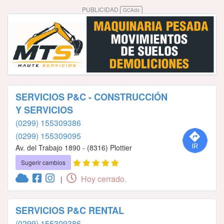
PUBLICIDAD
GCAds
SERVICIOS P&C - CONSTRUCCIÓN
Y SERVICIOS
(0299) 155309386
(0299) 155309095
Av. del Trabajo 1890 - (8316) Plottier
Sugerir cambios
Hoy cerrado.
|
SERVICIOS P&C RENTAL
(0299) 155309386