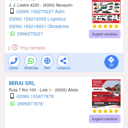
J. J. Lastra 4220 - (8300) Neuquén
(0299) 156275227 Adm.
(0299) 156219355 Logistica
(0299) 156218921 Obradores
2996275227
Sugerir cambios
Hoy cerrado.
|
Llamar
WhatsApp
Web
Compartir
MIRAI SRL
Ruta 7 Km.100 - Lote 1 - (8305) Añelo
(0299) 155877878
2995877878
Sugerir cambios