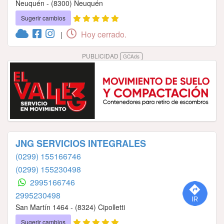
Neuquén - (8300) Neuquén
Sugerir cambios
Hoy cerrado.
|
PUBLICIDAD
GCAds
JNG SERVICIOS INTEGRALES
(0299) 155166746
(0299) 155230498
2995166746
2995230498
San Martín 1464 - (8324) Cipolletti
Sugerir cambios