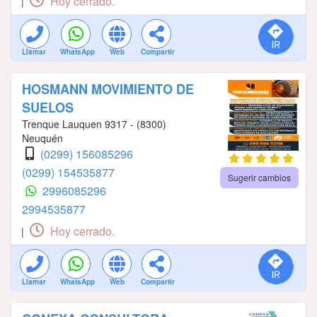
Hoy cerrado.
|
Llamar
WhatsApp
Web
Compartir
HOSMANN MOVIMIENTO DE
SUELOS
Trenque Lauquen 9317 - (8300)
Neuquén
(0299) 156085296
(0299) 154535877
Sugerir cambios
2996085296
2994535877
Hoy cerrado.
|
Llamar
WhatsApp
Web
Compartir