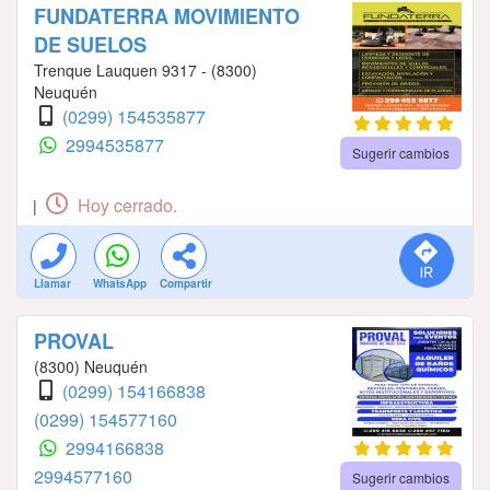
FUNDATERRA MOVIMIENTO
DE SUELOS
Trenque Lauquen 9317 - (8300)
Neuquén
(0299) 154535877
2994535877
Sugerir cambios
Hoy cerrado.
|
Llamar
WhatsApp
Compartir
PROVAL
(8300) Neuquén
(0299) 154166838
(0299) 154577160
2994166838
2994577160
Sugerir cambios