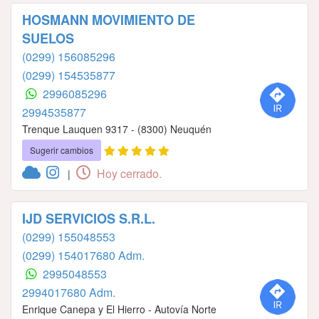
HOSMANN MOVIMIENTO DE
SUELOS
(0299) 156085296
(0299) 154535877
2996085296
2994535877
Trenque Lauquen 9317 - (8300) Neuquén
Sugerir cambios
Hoy cerrado.
|
IJD SERVICIOS S.R.L.
(0299) 155048553
(0299) 154017680 Adm.
2995048553
2994017680 Adm.
Enrique Canepa y El Hierro - Autovía Norte