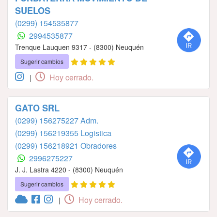
SUELOS
(0299) 154535877
2994535877
Trenque Lauquen 9317 - (8300) Neuquén
Sugerir cambios
Hoy cerrado.
|
GATO SRL
(0299) 156275227 Adm.
(0299) 156219355 Logistica
(0299) 156218921 Obradores
2996275227
J. J. Lastra 4220 - (8300) Neuquén
Sugerir cambios
Hoy cerrado.
|