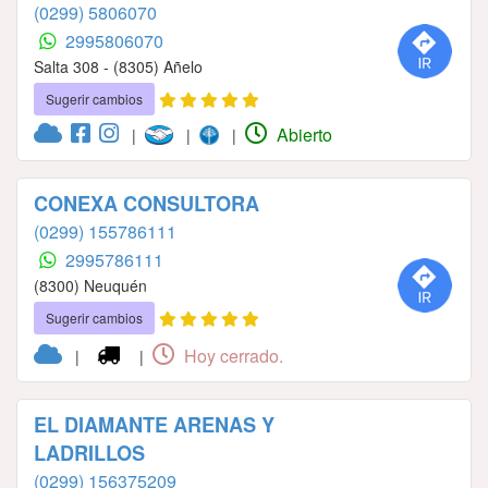
(0299) 5806070
2995806070
Salta 308 - (8305) Añelo
Sugerir cambios
Abierto
|
|
|
CONEXA CONSULTORA
(0299) 155786111
2995786111
(8300) Neuquén
Sugerir cambios
Hoy cerrado.
|
|
EL DIAMANTE ARENAS Y
LADRILLOS
(0299) 156375209