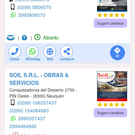
(0299) 5806070
2995806070
Sugerir cambios
Abierto
|
|
Llamar
WhatsApp
Web
Compartir
SOIL S.R.L. - OBRAS &
SERVICIOS
Conquistadores del Desierto 2750 -
PIN Oeste - (8300) Neuquén
(0299) 156357437
(0299) 154084880
Sugerir cambios
2996357437
2994084880