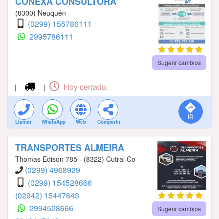
CONEXA CONSULTORA
(8300) Neuquén
(0299) 155786111
2995786111
Sugerir cambios
Hoy cerrado.
|
|
Llamar
WhatsApp
Web
Compartir
TRANSPORTES ALMEIRA
Thomas Edison 785 - (8322) Cutral Co
(0299) 4968929
(0299) 154528666
(02942) 15447643
2994528666
Sugerir cambios