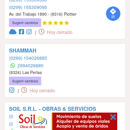
(0299) 155309095
Av. del Trabajo 1890 - (8316) Plottier
Sugerir cambios
Hoy cerrado.
|
SHAMMAH
(0299) 154026885
2994026885
(8324) Las Perlas
Sugerir cambios
Hoy cerrado.
|
SOIL S.R.L. - OBRAS & SERVICIOS
(0299) 156357437
(0299) 154084880