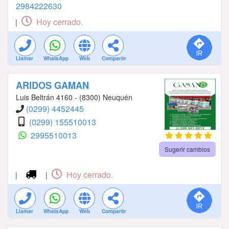
2984222630
Hoy cerrado.
|
Llamar
WhatsApp
Web
Compartir
ARIDOS GAMAN
Luis Beltrán 4160 - (8300) Neuquén
(0299) 4452445
(0299) 155510013
2995510013
Sugerir cambios
Hoy cerrado.
|
|
Llamar
WhatsApp
Web
Compartir