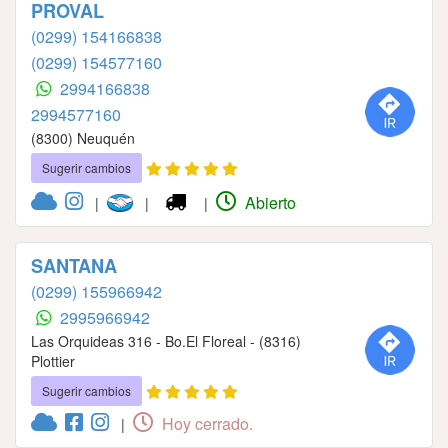
PROVAL
(0299) 154166838
(0299) 154577160
2994166838
2994577160
(8300) Neuquén
Sugerir cambios
Abierto
|
|
|
SANTANA
(0299) 155966942
2995966942
Las Orquideas 316 - Bo.El Floreal - (8316)
Plottier
Sugerir cambios
Hoy cerrado.
|