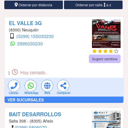
Ordenar por distancia
Ordenar por calle
a-z
EL VALLE 3G
(8300) Neuquén
(0299) 155030230
2995030230
Sugerir cambios
Hoy cerrado.
|
Llamar
WhatsApp
Web
Compartir
VER SUCURSALES
BAIT DESARROLLOS
Salta 308 - (8305) Añelo
(0299) 5806070