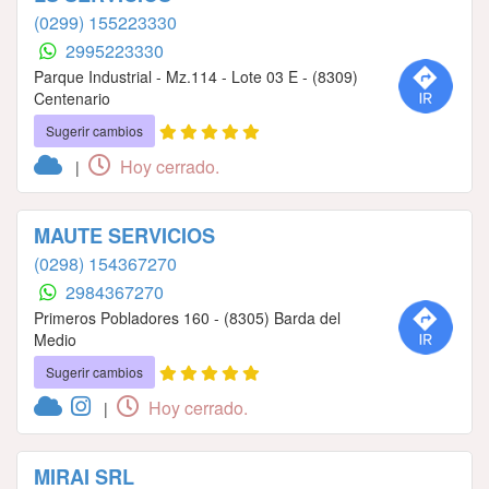
(0299) 155223330
2995223330
Parque Industrial - Mz.114 - Lote 03 E - (8309)
Centenario
Sugerir cambios
Hoy cerrado.
|
MAUTE SERVICIOS
(0298) 154367270
2984367270
Primeros Pobladores 160 - (8305) Barda del
Medio
Sugerir cambios
Hoy cerrado.
|
MIRAI SRL