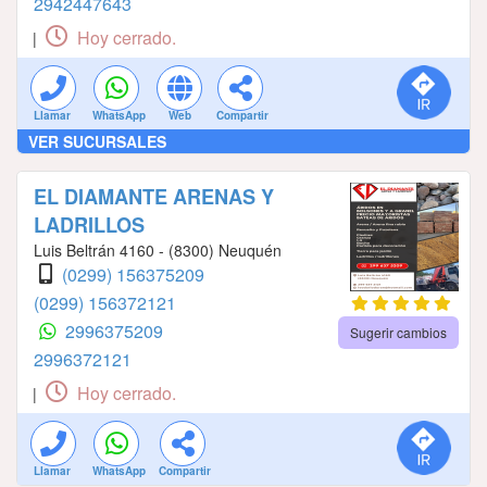
2942447643
Hoy cerrado.
|
Llamar
WhatsApp
Web
Compartir
VER SUCURSALES
EL DIAMANTE ARENAS Y
LADRILLOS
Luis Beltrán 4160 - (8300) Neuquén
(0299) 156375209
(0299) 156372121
2996375209
Sugerir cambios
2996372121
Hoy cerrado.
|
Llamar
WhatsApp
Compartir