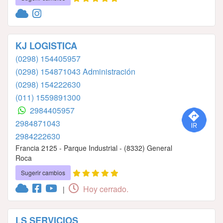
KJ LOGISTICA
(0298) 154405957
(0298) 154871043 Administración
(0298) 154222630
(011) 1559891300
2984405957
2984871043
2984222630
Francia 2125 - Parque Industrial - (8332) General
Roca
Sugerir cambios
Hoy cerrado.
|
LS SERVICIOS