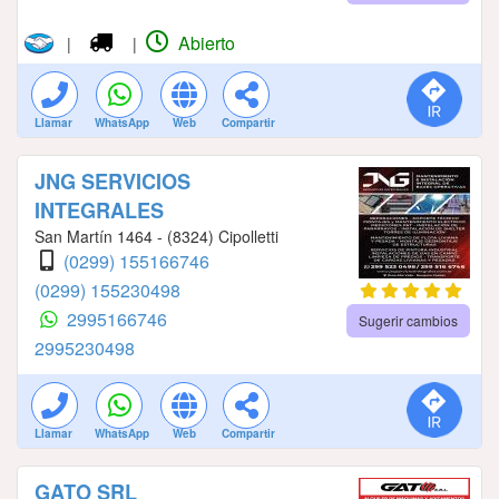
Abierto
|
|
Llamar
WhatsApp
Web
Compartir
JNG SERVICIOS
INTEGRALES
San Martín 1464 - (8324) Cipolletti
(0299) 155166746
(0299) 155230498
2995166746
Sugerir cambios
2995230498
Llamar
WhatsApp
Web
Compartir
GATO SRL