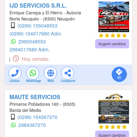
IJD SERVICIOS S.R.L.
Enrique Canepa y El Hierro - Autovía
Norte Neuquén - (8300) Neuquén
(0299) 155048553
(0299) 154017680 Adm.
2995048553
Sugerir cambios
2994017680 Adm.
Hoy cerrado.
|
Llamar
WhatsApp
Web
Compartir
MAUTE SERVICIOS
Primeros Pobladores 160 - (8305)
Barda del Medio
(0298) 154367270
2984367270
Sugerir cambios