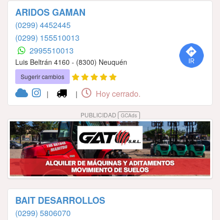
ARIDOS GAMAN
(0299) 4452445
(0299) 155510013
2995510013
Luis Beltrán 4160 - (8300) Neuquén
Sugerir cambios
Hoy cerrado.
|
|
PUBLICIDAD
GCAds
BAIT DESARROLLOS
(0299) 5806070