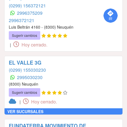
(0299) 156372121
2996375209
2996372121
Luis Beltrán 4160 - (8300) Neuquén
Sugerir cambios
Hoy cerrado.
|
EL VALLE 3G
(0299) 155030230
2995030230
(8300) Neuquén
Sugerir cambios
Hoy cerrado.
|
VER SUCURSALES
FUNDATERRA MOVIMIENTO DE