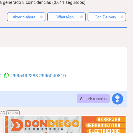
 generado 3 coincidencias (0.611 segundos).
Abierto ahora
WhatsApp
Con Delivery
10
2995492288
2995040810
Sugerir cambios
DAD
GCAds