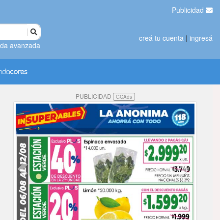
Publicidad
creá tu cuenta
|
ingresá
da avanzada
PUBLICIDAD
GCAds