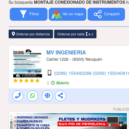
Su búsqueda
MONTAJE CONEXIONADO DE INSTRUMENTOS
ha
Filtrar
Ver en mapa
Compartir
Ordenar por distancia
Ordenar por calle
a-z
MV INGENIERIA
Catriel 1226 - (8300) Neuquén
(0299) 155492288
(0299) 1550408
|
Abierto
PUBLICI