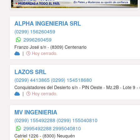
ALPHA INGENIERIA SRL
(0299) 156260459
2996260459
Franzo José s/n - (8309) Centenario
|
Hoy cerrado.
LAZOS SRL
(0299) 4413865
(0299) 154518680
Conquistadores del Desierto s/n - PIN Oeste - Mz.2B - Lote 9 
|
Hoy cerrado.
MV INGENIERIA
(0299) 155492288
(0299) 155040810
2995492288
2995040810
Catriel 1226 - (8300) Neuquén