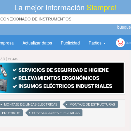
La mejor información
Siempre!
búsque
empresa
Actualizar datos
Publicidad
Radios
DAD
GCAds
MONTAJE DE LINEAS ELECTRICAS
MONTAJE DE ESTRUCTURAS
PRUEBA DE
SUBESTACIONES ELECTRICAS