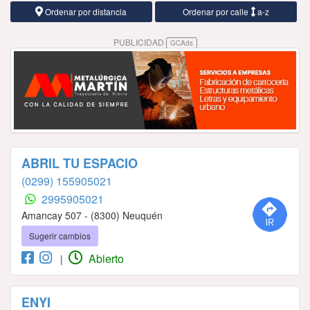
Ordenar por distancia
Ordenar por calle
a-z
PUBLICIDAD
GCAds
ABRIL TU ESPACIO
(0299) 155905021
2995905021
Amancay 507 - (8300) Neuquén
Sugerir cambios
Abierto
|
ENYI