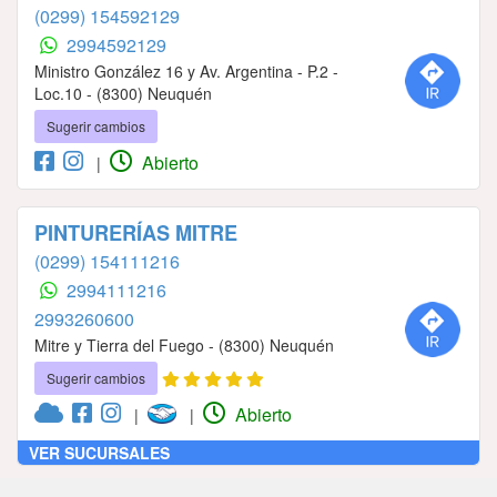
(0299) 154592129
2994592129
Ministro González 16 y Av. Argentina - P.2 -
Loc.10 - (8300) Neuquén
Sugerir cambios
Abierto
|
PINTURERÍAS MITRE
(0299) 154111216
2994111216
2993260600
Mitre y Tierra del Fuego - (8300) Neuquén
Sugerir cambios
Abierto
|
|
VER SUCURSALES