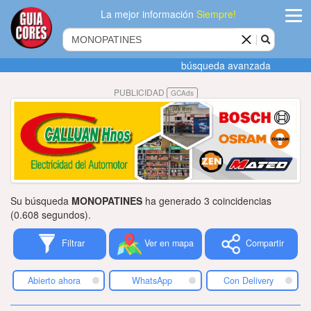
La mejor información
Siempre!
ingres
búsqueda avanzada
Agregar
PUBLICIDAD
GCAds
empres
Actualiza
datos
Publicida
Su búsqueda
MONOPATINES
ha generado 3 coincidencias
Radio
(0.608 segundos).
Filtrar
Ver en mapa
Compartir
Tiendacore
Contacteno
Abierto ahora
WhatsApp
Con Delivery