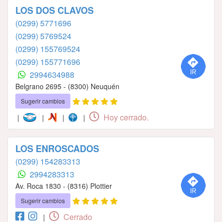
LOS DOS CLAVOS
(0299) 5771696
(0299) 5769524
(0299) 155769524
(0299) 155771696
2994634988
Belgrano 2695 - (8300) Neuquén
Sugerir cambios
Hoy cerrado.
|
|
|
|
LOS ENROSCADOS
(0299) 154283313
2994283313
Av. Roca 1830 - (8316) Plottier
Sugerir cambios
Cerrado
|