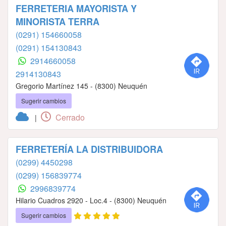
FERRETERIA MAYORISTA Y
MINORISTA TERRA
(0291) 154660058
(0291) 154130843
2914660058
2914130843
Gregorio Martínez 145 - (8300) Neuquén
Sugerir cambios
Cerrado
|
FERRETERÍA LA DISTRIBUIDORA
(0299) 4450298
(0299) 156839774
2996839774
Hilario Cuadros 2920 - Loc.4 - (8300) Neuquén
Sugerir cambios