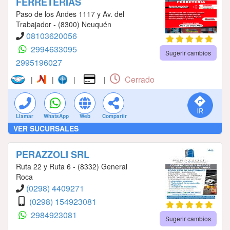
FERRETERIAS
Paso de los Andes 1117 y Av. del
Trabajador - (8300) Neuquén
08103620056
2994633095
Sugerir cambios
2995196027
Cerrado
|
|
|
|
Llamar
WhatsApp
Web
Compartir
VER SUCURSALES
PERAZZOLI SRL
Ruta 22 y Ruta 6 - (8332) General
Roca
(0298) 4409271
(0298) 154923081
2984923081
Sugerir cambios