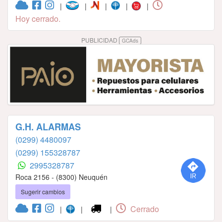
|
|
|
|
|
Hoy cerrado.
PUBLICIDAD
GCAds
G.H. ALARMAS
(0299) 4480097
(0299) 155328787
2995328787
Roca 2156 - (8300) Neuquén
Sugerir cambios
Cerrado
|
|
|