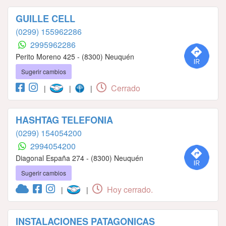
GUILLE CELL
(0299) 155962286
2995962286
Perito Moreno 425 - (8300) Neuquén
Sugerir cambios
Cerrado
|
|
|
HASHTAG TELEFONIA
(0299) 154054200
2994054200
Diagonal España 274 - (8300) Neuquén
Sugerir cambios
Hoy cerrado.
|
|
INSTALACIONES PATAGONICAS