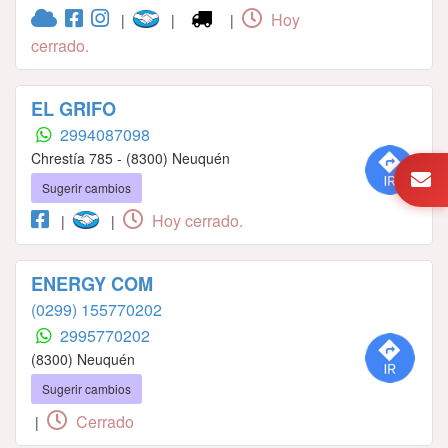
Hoy
|
|
|
cerrado.
EL GRIFO
2994087098
Chrestía 785 - (8300) Neuquén
Sugerir cambios
Hoy cerrado.
|
|
ENERGY COM
(0299) 155770202
2995770202
(8300) Neuquén
Sugerir cambios
Cerrado
|