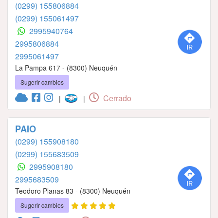
(0299) 155806884
(0299) 155061497
2995940764
2995806884
2995061497
La Pampa 617 - (8300) Neuquén
Sugerir cambios
Cerrado
|
|
PAIO
(0299) 155908180
(0299) 155683509
2995908180
2995683509
Teodoro Planas 83 - (8300) Neuquén
Sugerir cambios