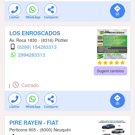
Llamar
WhatsApp
Compartir
LOS ENROSCADOS
Av. Roca 1830 - (8316) Plottier
(0299) 154283313
2994283313
Sugerir cambios
Cerrado
|
Llamar
WhatsApp
Compartir
PIRE RAYEN - FIAT
Perticone 905 - (8300) Neuquén