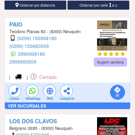
Ordenar por distancia
Ordenar por calle
a-z
PAIO
Teodoro Planas 83 - (8300) Neuquén
(0299) 155908180
(0299) 155683509
2995908180
2995683509
Sugerir cambios
Cerrado
|
|
Llamar
WhatsApp
Web
Compartir
VER SUCURSALES
LOS DOS CLAVOS
Belgrano 2695 - (8300) Neuquén
(0299) 5771696