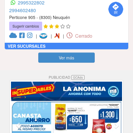
2995322802
2994602480
Perticone 905 - (8300) Neuquén
Sugerir cambios
Cerrado
|
|
|
VER SUCURSALES
Ver más
PUBLICIDAD
GCAds