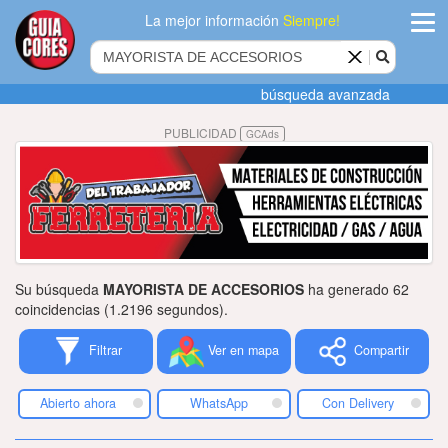
La mejor información
Siempre!
ingres
búsqueda avanzada
Agregar
PUBLICIDAD
GCAds
empres
Actualiza
datos
Publicida
Su búsqueda
MAYORISTA DE ACCESORIOS
ha generado 62
Radio
coincidencias (1.2196 segundos).
Filtrar
Ver en mapa
Compartir
Tiendacore
Contacteno
Abierto ahora
WhatsApp
Con Delivery