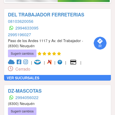
DEL TRABAJADOR FERRETERIAS
08103620056
2994633095
2995196027
Paso de los Andes 1117 y Av. del Trabajador -
(8300) Neuquén
Sugerir cambios
|
|
|
|
|
Cerrado
VER SUCURSALES
DZ-MASCOTAS
2994056022
(8300) Neuquén
Sugerir cambios