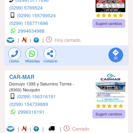
(0299) 5769524
(0299) 155769524
(0299) 155771696
Sugerir cambios
2994634988
Hoy cerrado.
|
|
|
Llamar
WhatsApp
Compartir
CAR-MAR
Domuyo 1395 y Saturnino Torres -
(8300) Neuquén
(0299) 156316191
(0299) 154739889
2996316191
Sugerir cambios
Cerrado
|
|
|
|