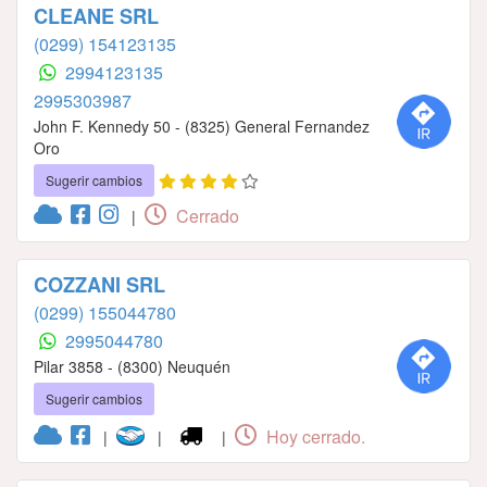
CLEANE SRL
(0299) 154123135
2994123135
2995303987
John F. Kennedy 50 - (8325) General Fernandez
Oro
Sugerir cambios
Cerrado
|
COZZANI SRL
(0299) 155044780
2995044780
Pilar 3858 - (8300) Neuquén
Sugerir cambios
Hoy cerrado.
|
|
|