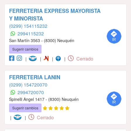
FERRETERIA EXPRESS MAYORISTA
Y MINORISTA
(0299) 154115232
2994115232
San Martín 3563 - (8300) Neuquén
Sugerir cambios
Cerrado
|
|
|
|
FERRETERIA LANIN
(0299) 154720070
2994720070
Spinelli Angel 1417 - (8300) Neuquén
Sugerir cambios
Cerrado
|
|