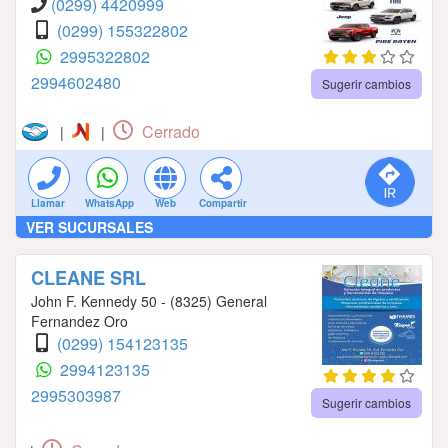
(0299) 4420999
(0299) 155322802
2995322802
2994602480
Sugerir cambios
Cerrado
|
|
Llamar
WhatsApp
Web
Compartir
VER SUCURSALES
CLEANE SRL
John F. Kennedy 50 - (8325) General
Fernandez Oro
(0299) 154123135
2994123135
2995303987
Sugerir cambios