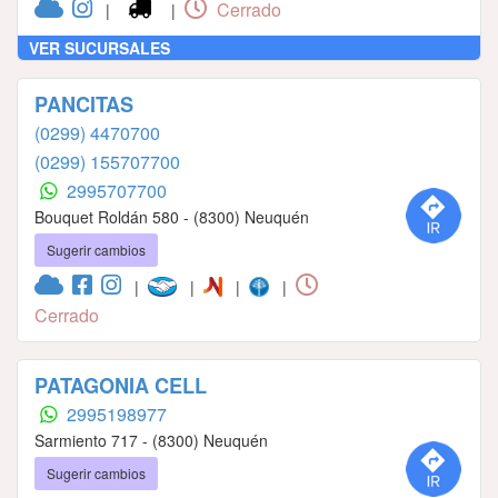
Cerrado
|
|
VER SUCURSALES
PANCITAS
(0299) 4470700
(0299) 155707700
2995707700
Bouquet Roldán 580 - (8300) Neuquén
Sugerir cambios
|
|
|
|
Cerrado
PATAGONIA CELL
2995198977
Sarmiento 717 - (8300) Neuquén
Sugerir cambios