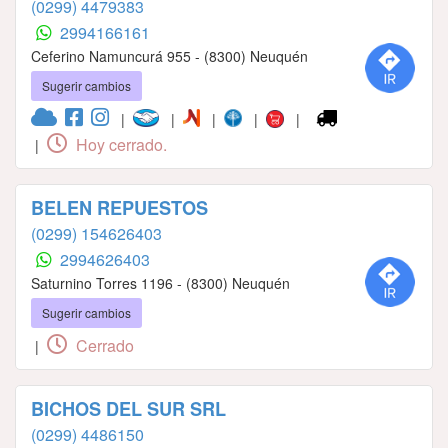
(0299) 4479383
2994166161
Ceferino Namuncurá 955 - (8300) Neuquén
Sugerir cambios
|
|
|
|
|
Hoy cerrado.
|
BELEN REPUESTOS
(0299) 154626403
2994626403
Saturnino Torres 1196 - (8300) Neuquén
Sugerir cambios
Cerrado
|
BICHOS DEL SUR SRL
(0299) 4486150