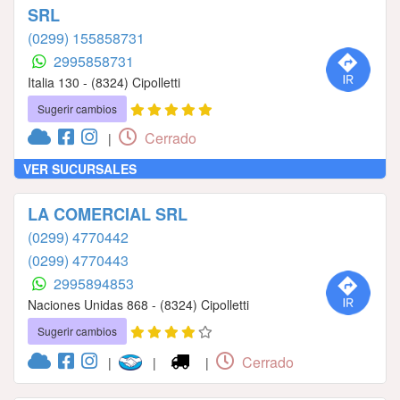
SRL
(0299) 155858731
2995858731
Italia 130 - (8324) Cipolletti
Sugerir cambios
Cerrado
|
VER SUCURSALES
LA COMERCIAL SRL
(0299) 4770442
(0299) 4770443
2995894853
Naciones Unidas 868 - (8324) Cipolletti
Sugerir cambios
Cerrado
|
|
|