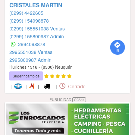
CRISTALES MARTIN
(0299) 4422605
(0299) 154098878
(0299) 155551038 Ventas
(0299) 155800987 Admin
2994098878
2995551038 Ventas
2995800987 Admin
Huiliches 1316 - (8300) Neuquén
Sugerir cambios
Cerrado
|
|
|
|
PUBLICIDAD
GCAds