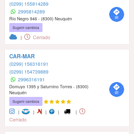
(0299) 155814289
2995814289
Río Negro 946 - (8300) Neuquén
Sugerir cambios
Cerrado
|
CAR-MAR
(0299) 156316191
(0299) 154739889
2996316191
Domuyo 1395 y Saturnino Torres - (8300)
Neuquén
Sugerir cambios
|
|
|
|
|
Cerrado