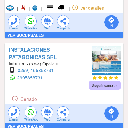
ver detalles
|
|
|
|
Llamar
WhatsApp
Web
Compartir
VER SUCURSALES
INSTALACIONES
PATAGONICAS SRL
Italia 130 - (8324) Cipolletti
(0299) 155858731
2995858731
Sugerir cambios
Cerrado
|
Llamar
WhatsApp
Web
Compartir
VER SUCURSALES