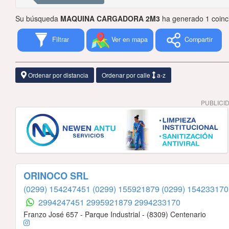
Su búsqueda
MAQUINA CARGADORA 2M3
ha generado 1 coinc
Filtrar
Ver en mapa
Compartir
Ordenar por distancia
Ordenar por calle
a-z
PUBLICI
ORINOCO SRL
(0299) 154247451
(0299) 155921879
(0299) 154233170
2994247451
2995921879
2994233170
Franzo José 657 - Parque Industrial - (8309) Centenario