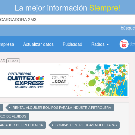
La mejor información
Siempre!
búsque
empresa
Actualizar datos
Publicidad
Radios
DAD
GCAds
RENTAL ALQUILER EQUIPOS PARA LA INDUSTRIA PETROLERA
EO DE FLUIDOS
VARIADOR DE FRECUENCIA
BOMBAS CENTRIFUGAS MULTIETAPAS