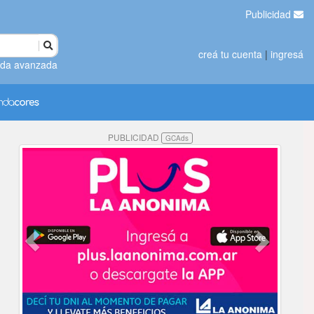
Publicidad
creá tu cuenta
|
ingresá
da avanzada
PUBLICIDAD
GCAds