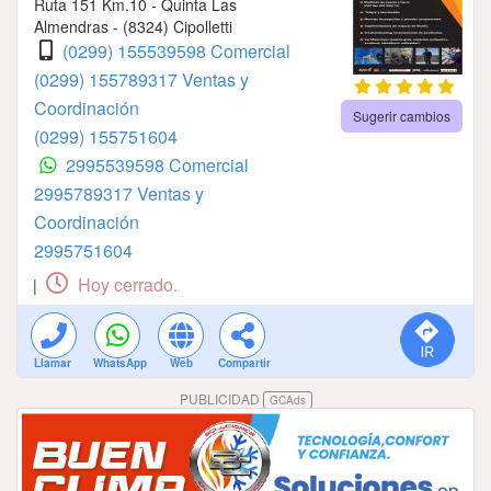
Ruta 151 Km.10 - Quinta Las
Almendras - (8324) Cipolletti
(0299) 155539598 Comercial
(0299) 155789317 Ventas y
Coordinación
Sugerir cambios
(0299) 155751604
2995539598 Comercial
2995789317 Ventas y
Coordinación
2995751604
Hoy cerrado.
|
Llamar
WhatsApp
Web
Compartir
PUBLICIDAD
GCAds