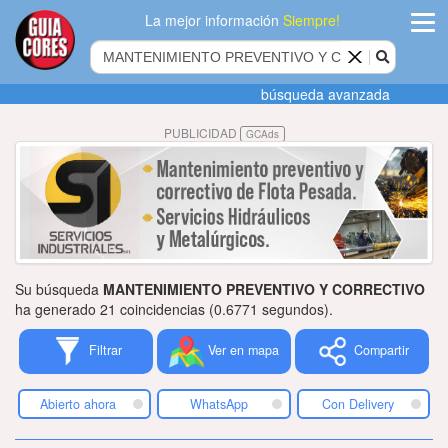
La mejor información
Siempre!
ingres
búsqueda avanzada
Agregar
PUBLICIDAD
GCAds
empres
Actualiza
datos
Publicida
Su búsqueda
MANTENIMIENTO PREVENTIVO Y CORRECTIVO
Radio
ha generado 21 coincidencias (0.6771 segundos).
Filtrar
Ver en mapa
Compartir
Tiendacore
Contacteno
Abierto ahora
WhatsApp
Con Delivery