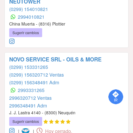
NEUTOWER
(0299) 154010821
2994010821
China Muerta - (8316) Plottier
Sugerir cambios
NOVO SERVICE SRL - OILS & MORE
(0299) 153331265
(0299) 156320712 Ventas
(0299) 156348491 Adm
2993331265
2996320712 Ventas
2996348491 Adm
J. J. Lastra 4140 - (8300) Neuquén
Sugerir cambios
Hoy cerrado.
|
|