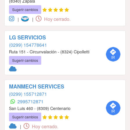
(8340) Zapala
Sugerir cambios
Hoy cerrado.
|
|
LG SERVICIOS
(0299) 154778641
Ruta 151 - Circunvalación - (8324) Cipolletti
Sugerir cambios
MANMECH SERVICES
(0299) 155712871
2995712871
San Luis 460 - (8309) Centenario
Sugerir cambios
Hoy cerrado.
|