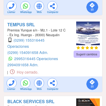
Llamar
WhatsApp
Web
Compartir
TEMPUS SRL
Premios Yunque s/n - Mz.1 - Lote 12 C
- Ex Ing. Huergo - (8300) Neuquén
(0299) 155316445
Operaciones
(0299) 154091658 Adm.
Sugerir cambios
2995316445 Operaciones
2994091658 Adm.
Hoy cerrado.
|
Llamar
WhatsApp
Web
Compartir
BLACK SERVICES SRL