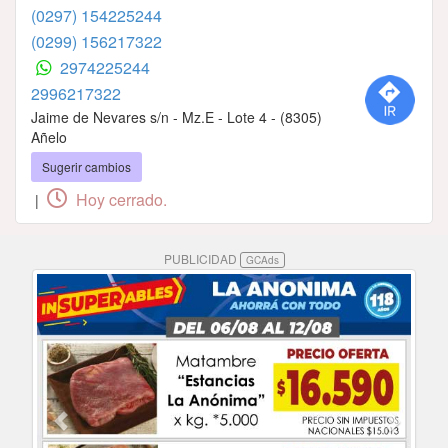
(0297) 154225244
(0299) 156217322
2974225244
2996217322
Jaime de Nevares s/n - Mz.E - Lote 4 - (8305)
Añelo
Sugerir cambios
Hoy cerrado.
|
PUBLICIDAD
GCAds