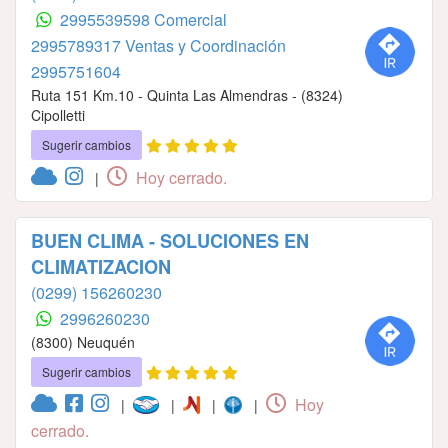
2995539598 Comercial
2995789317 Ventas y Coordinación
2995751604
Ruta 151 Km.10 - Quinta Las Almendras - (8324)
Cipolletti
Sugerir cambios
Hoy cerrado.
|
BUEN CLIMA - SOLUCIONES EN
CLIMATIZACION
(0299) 156260230
2996260230
(8300) Neuquén
Sugerir cambios
Hoy
|
|
|
|
cerrado.