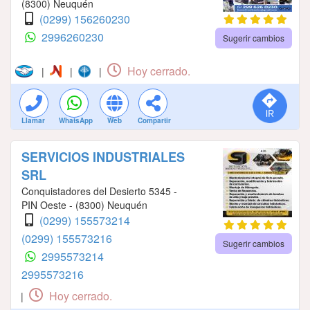
(8300) Neuquén
(0299) 156260230
2996260230
Sugerir cambios
Hoy cerrado.
|
|
|
Llamar
WhatsApp
Web
Compartir
SERVICIOS INDUSTRIALES
SRL
Conquistadores del Desierto 5345 -
PIN Oeste - (8300) Neuquén
(0299) 155573214
(0299) 155573216
Sugerir cambios
2995573214
2995573216
Hoy cerrado.
|