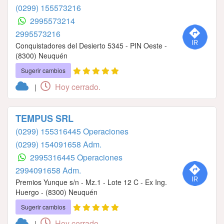
(0299) 155573216
2995573214
2995573216
Conquistadores del Desierto 5345 - PIN Oeste -
(8300) Neuquén
Sugerir cambios
Hoy cerrado.
|
TEMPUS SRL
(0299) 155316445 Operaciones
(0299) 154091658 Adm.
2995316445 Operaciones
2994091658 Adm.
Premios Yunque s/n - Mz.1 - Lote 12 C - Ex Ing.
Huergo - (8300) Neuquén
Sugerir cambios
Hoy cerrado.
|