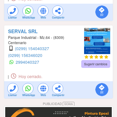
Llamar
WhatsApp
Web
Compartir
SERVAL SRL
Parque Industrial - Mz.64 - (8309)
Centenario
(0299) 154040327
(0299) 156346020
2994040327
Sugerir cambios
Hoy cerrado.
|
Llamar
WhatsApp
Web
Compartir
PUBLICIDAD
GCAds