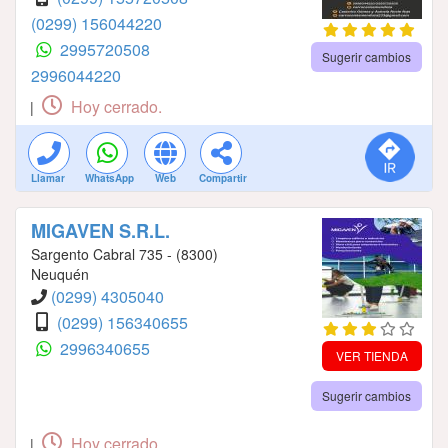
(0299) 156044220
2995720508
Sugerir cambios
2996044220
Hoy cerrado.
|
Llamar
WhatsApp
Web
Compartir
MIGAVEN S.R.L.
Sargento Cabral 735 - (8300)
Neuquén
(0299) 4305040
(0299) 156340655
2996340655
VER TIENDA
Sugerir cambios
Hoy cerrado.
|