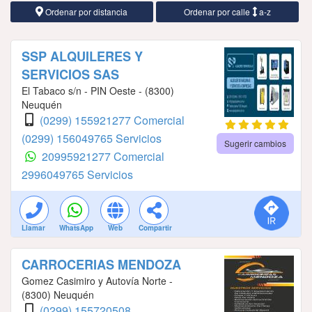
Ordenar por distancia
Ordenar por calle
a-z
SSP ALQUILERES Y
SERVICIOS SAS
El Tabaco s/n - PIN Oeste - (8300)
Neuquén
(0299) 155921277 Comercial
(0299) 156049765 Servicios
Sugerir cambios
20995921277 Comercial
2996049765 Servicios
Llamar
WhatsApp
Web
Compartir
CARROCERIAS MENDOZA
Gomez Casimiro y Autovía Norte -
(8300) Neuquén
(0299) 155720508