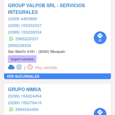
GROUP VALPOB SRL - SERVICIOS
INTEGRALES
(0299) 4453899
(0299) 155233337
(0299) 155239334
2995233337
2995239334
San Martín 4181 - (8300) Neuquén
Sugerir cambios
Hoy cerrado.
|
VER SUCURSALES
GRUPO NIMSA
(0299) 154024454
(0299) 156276415
2994024454