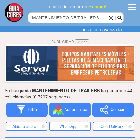
La mejor información
Siempre!
ingres
búsqueda avanzada
Agregar
PUBLICIDAD
GCAds
empres
Actualiza
datos
Publicida
Su búsqueda
MANTENIMIENTO DE TRAILERS
ha generado 44
Radio
coincidencias (0.7207 segundos).
Filtrar
Ver en mapa
Compartir
Tiendacore
Contacteno
Abierto ahora
WhatsApp
Con Delivery