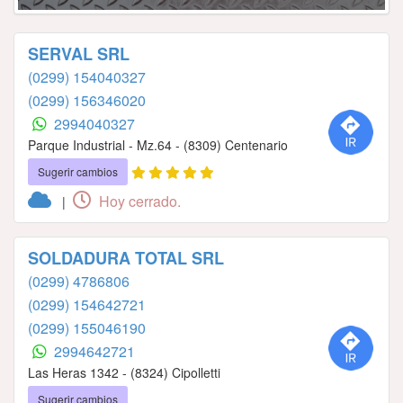
SERVAL SRL
(0299) 154040327
(0299) 156346020
2994040327
Parque Industrial - Mz.64 - (8309) Centenario
Sugerir cambios
Hoy cerrado.
|
SOLDADURA TOTAL SRL
(0299) 4786806
(0299) 154642721
(0299) 155046190
2994642721
Las Heras 1342 - (8324) Cipolletti
Sugerir cambios