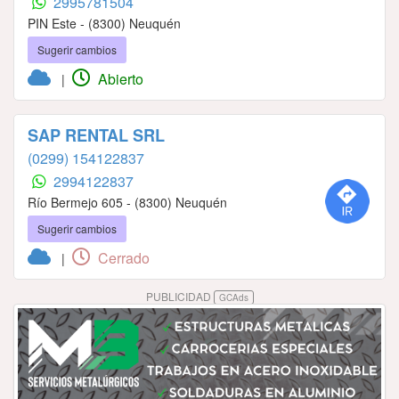
2995781504
PIN Este - (8300) Neuquén
Sugerir cambios
Abierto
|
SAP RENTAL SRL
(0299) 154122837
2994122837
Río Bermejo 605 - (8300) Neuquén
Sugerir cambios
Cerrado
|
PUBLICIDAD
GCAds