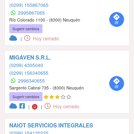
(0299) 155867065
2995867065
Río Colorado 1100 - (8300) Neuquén
Sugerir cambios
Hoy cerrado.
|
MIGAVEN S.R.L.
(0299) 4305040
(0299) 156340655
2996340655
Sargento Cabral 735 - (8300) Neuquén
Sugerir cambios
Hoy cerrado.
|
|
NAIOT SERVICIOS INTEGRALES
(0299) 154130225