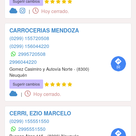
Sugerir cambios
Hoy cerrado.
|
CARROCERIAS MENDOZA
(0299) 155720508
(0299) 156044220
2995720508
2996044220
Gomez Casimiro y Autovía Norte - (8300)
Neuquén
Sugerir cambios
Hoy cerrado.
|
CERRI, EZIO MARCELO
(0299) 155551550
2995551550
Buenos Aires 115 - (8300) Neuquén