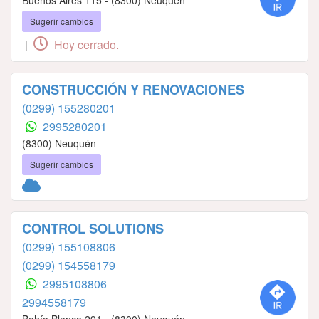
Sugerir cambios
Hoy cerrado.
|
CONSTRUCCIÓN Y RENOVACIONES
(0299) 155280201
2995280201
(8300) Neuquén
Sugerir cambios
CONTROL SOLUTIONS
(0299) 155108806
(0299) 154558179
2995108806
2994558179
Bahía Blanca 291 - (8300) Neuquén