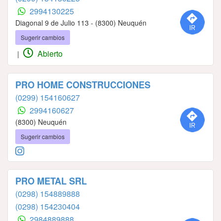
2994130225
Diagonal 9 de Julio 113 - (8300) Neuquén
Sugerir cambios
Abierto
|
PRO HOME CONSTRUCCIONES
(0299) 154160627
2994160627
(8300) Neuquén
Sugerir cambios
PRO METAL SRL
(0298) 154889888
(0298) 154230404
2984889888