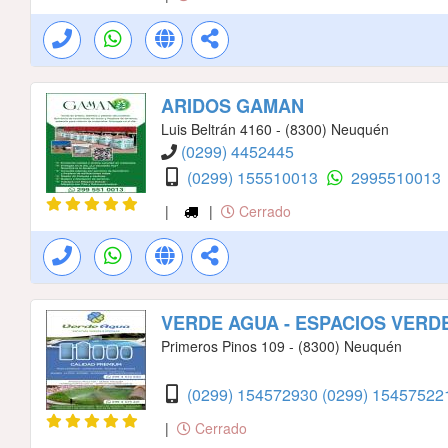
ARIDOS GAMAN
Luis Beltrán 4160 - (8300) Neuquén
(0299) 4452445
(0299) 155510013
2995510013
|
|
Cerrado
VERDE AGUA - ESPACIOS VERDE
Primeros Pinos 109 - (8300) Neuquén
(0299) 154572930
(0299) 1545752
|
Cerrado