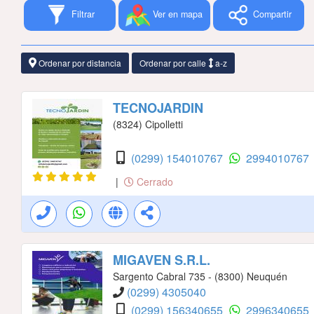
Filtrar
Ver en mapa
Compartir
Ordenar por distancia
Ordenar por calle
a-z
TECNOJARDIN
(8324) Cipolletti
(0299) 154010767
2994010767
|
Cerrado
MIGAVEN S.R.L.
Sargento Cabral 735 - (8300) Neuquén
(0299) 4305040
(0299) 156340655
2996340655