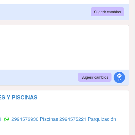
Sugerir cambios
Sugerir cambios
S Y PISCINAS
21
2994572930 Piscinas
2994575221 Parquización