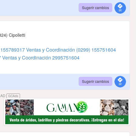
Sugerir cambios
4) Cipolletti
 155789317 Ventas y Coordinación
(0299) 155751604
 Ventas y Coordinación
2995751604
Sugerir cambios
DAD
GCAds