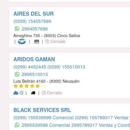
AIRES DEL SUR
(0299) 154057686
2994057686
Ameghino 735 - (8303) Cinco Saltos
|
|
|
Cerrado
ARIDOS GAMAN
(0299) 4452445
(0299) 155510013
2995510013
Luis Beltrán 4160 - (8300) Neuquén
|
|
Cerrado
BLACK SERVICES SRL
(0299) 155539598 Comercial
(0299) 155789317 Ventas 
2995539598 Comercial
2995789317 Ventas y Coord