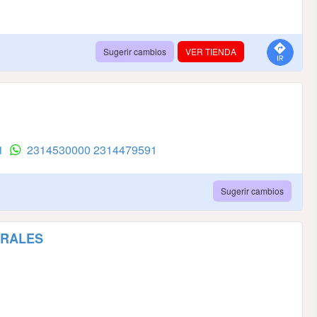
Sugerir cambios
VER TIENDA
91
2314530000
2314479591
Sugerir cambios
ERALES