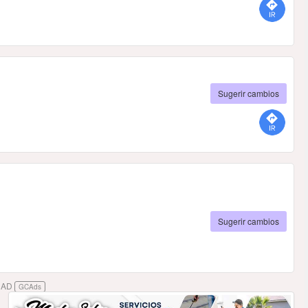
Sugerir cambios
Sugerir cambios
DAD
GCAds