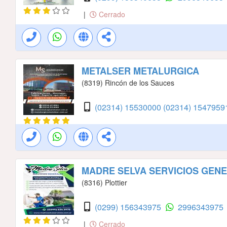
|
Cerrado
METALSER METALURGICA
(8319) Rincón de los Sauces
(02314) 15530000
(02314) 154795
MADRE SELVA SERVICIOS GEN
(8316) Plottier
(0299) 156343975
2996343975
|
Cerrado