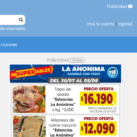
Publicidad
creá tu cuenta
|
ingresá
da avanzada
PUBLICIDAD
GCAds