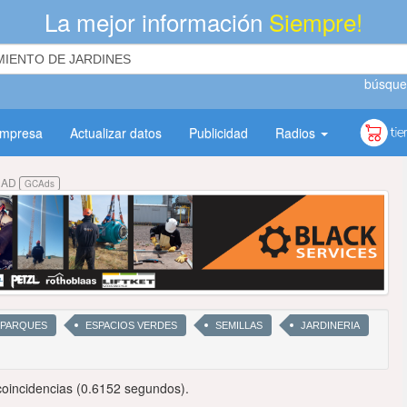
La mejor información
Siempre!
búsque
empresa
Actualizar datos
Publicidad
Radios
DAD
GCAds
PARQUES
ESPACIOS VERDES
SEMILLAS
JARDINERIA
oincidencias (0.6152 segundos).