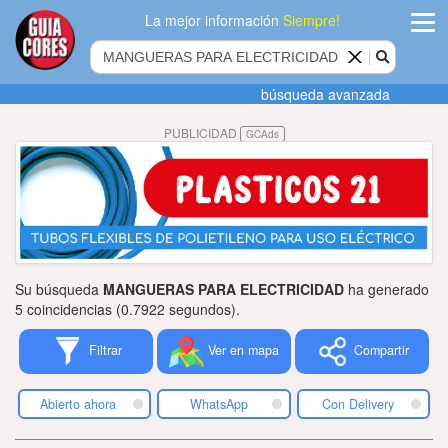
La mejor información
Siempre!
ingres
búsqueda avanzada
Agregar
PUBLICIDAD
GCAds
empres
Actualiza
datos
Publicida
Su búsqueda
MANGUERAS PARA ELECTRICIDAD
ha generado
Radio
5 coincidencias (0.7922 segundos).
Filtrar
Ver en mapa
Compartir
Tiendacore
Contacteno
Abierto ahora
WhatsApp
Con Delivery