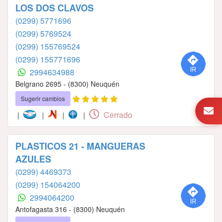
LOS DOS CLAVOS
(0299) 5771696
(0299) 5769524
(0299) 155769524
(0299) 155771696
2994634988
Belgrano 2695 - (8300) Neuquén
Sugerir cambios
Cerrado
|
|
|
|
PLASTICOS 21 - MANGUERAS
AZULES
(0299) 4469373
(0299) 154064200
2994064200
Antofagasta 316 - (8300) Neuquén