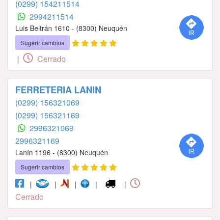
(0299) 154211514
2994211514
Luis Beltrán 1610 - (8300) Neuquén
Sugerir cambios
Cerrado
|
FERRETERIA LANIN
(0299) 156321069
(0299) 156321169
2996321069
2996321169
Lanín 1196 - (8300) Neuquén
Sugerir cambios
|
|
|
|
|
Cerrado