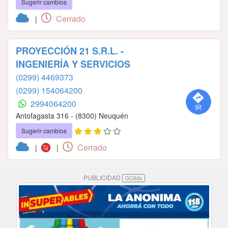
Sugerir cambios
Cerrado
|
PROYECCIÓN 21 S.R.L. -
INGENIERÍA Y SERVICIOS
(0299) 4469373
(0299) 154064200
2994064200
Antofagasta 316 - (8300) Neuquén
Sugerir cambios
Cerrado
|
|
PUBLICIDAD
GCAds