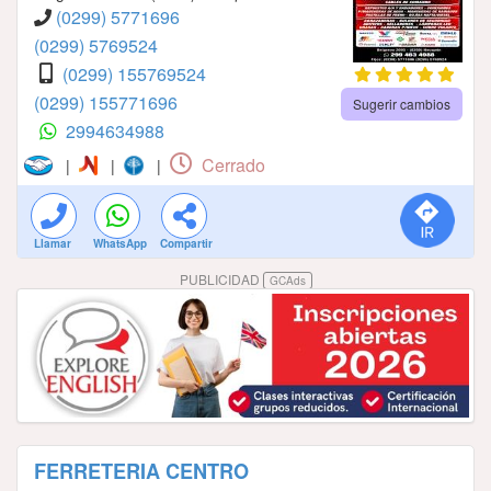
(0299) 5771696
(0299) 5769524
(0299) 155769524
(0299) 155771696
Sugerir cambios
2994634988
Cerrado
|
|
|
Llamar
WhatsApp
Compartir
PUBLICIDAD
GCAds
FERRETERIA CENTRO